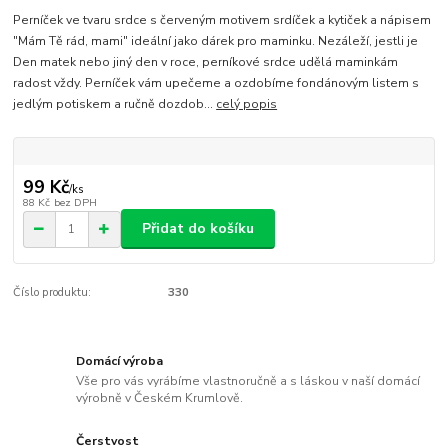
Perníček ve tvaru srdce s červeným motivem srdíček a kytiček a nápisem
"Mám Tě rád, mami" ideální jako dárek pro maminku. Nezáleží, jestli je
Den matek nebo jiný den v roce, perníkové srdce udělá maminkám
radost vždy. Perníček vám upečeme a ozdobíme fondánovým listem s
jedlým potiskem a ručně dozdob...
celý popis
99 Kč
/
ks
88 Kč
bez DPH
Přidat do košíku
Číslo produktu:
330
Domácí výroba
Vše pro vás vyrábíme vlastnoručně a s láskou v naší domácí
výrobně v Českém Krumlově.
Čerstvost