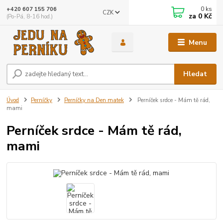
0
ks
+420 607 155 706
CZK
za
0 Kč
(Po-Pá, 8-16 hod.)
Menu
Hledat
Úvod
Perníčky
Perníčky na Den matek
Perníček srdce - Mám tě rád,
mami
Perníček srdce - Mám tě rád,
mami