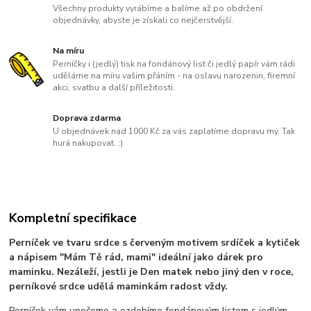
Všechny produkty vyrábíme a balíme až po obdržení
objednávky, abyste je získali co nejčerstvější.
Na míru
Perníčky i (jedlý) tisk na fondánový list či jedlý papír vám rádi
uděláme na míru vašim přáním - na oslavu narozenin, firemní
akci, svatbu a další příležitosti.
Doprava zdarma
U objednávek nad 1000 Kč za vás zaplatíme dopravu my. Tak
hurá nakupovat. :)
Kompletní specifikace
Perníček ve tvaru srdce s červeným motivem srdíček a kytiček
a nápisem "Mám Tě rád, mami" ideální jako dárek pro
maminku. Nezáleží, jestli je Den matek nebo jiný den v roce,
perníkové srdce udělá maminkám radost vždy.
Perníček vám upečeme a ozdobíme fondánovým listem s jedlým