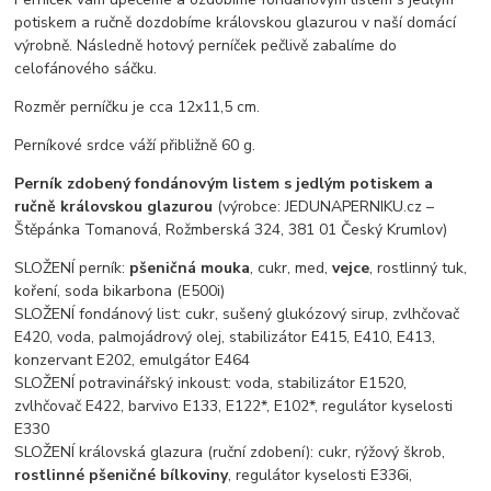
potiskem a ručně dozdobíme královskou glazurou v naší domácí
výrobně. Následně hotový perníček pečlivě zabalíme do
celofánového sáčku.
Rozměr perníčku je cca 12x11,5 cm.
Perníkové srdce váží přibližně 60 g.
Perník zdobený fondánovým listem s jedlým potiskem a
ručně královskou glazurou
(výrobce: JEDUNAPERNIKU.cz –
Štěpánka Tomanová, Rožmberská 324, 381 01 Český Krumlov)
SLOŽENÍ perník:
pšeničná mouka
, cukr, med,
vejce
, rostlinný tuk,
koření, soda bikarbona (E500i)
SLOŽENÍ fondánový list: cukr, sušený glukózový sirup, zvlhčovač
E420, voda, palmojádrový olej, stabilizátor E415, E410, E413,
konzervant E202, emulgátor E464
SLOŽENÍ potravinářský inkoust: voda, stabilizátor E1520,
zvlhčovač E422, barvivo E133, E122*, E102*, regulátor kyselosti
E330
SLOŽENÍ královská glazura (ruční zdobení): cukr, rýžový škrob,
rostlinné pšeničné bílkoviny
, regulátor kyselosti E336i,