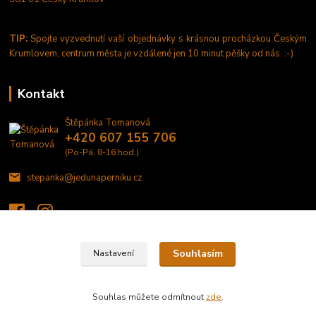
TIP:
Spojte vyzvednutí vaší objednávky s krásnou procházkou Českým
Krumlovem, centrum města je vzdálené jen 10 minut pěšky od nás. :-)
Kontakt
Štěpánka Tomanová
+420 607 155 706
(Po-Pá, 8-16 hod.)
stepanka@jedunaperniku.cz
Souhlasím
Nastavení
©2020 JEDU NA PERNÍKU - domácí výroba perníčků a tisk na jedlý papír a
fondánové listy
Souhlas můžete odmítnout
zde
.
Vytvořeno na
Eshop-rychle.cz