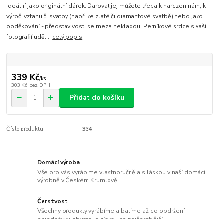
ideální jako originální dárek. Darovat jej můžete třeba k narozeninám, k
výročí vztahu či svatby (např. ke zlaté či diamantové svatbě) nebo jako
poděkování - představivosti se meze nekladou. Perníkové srdce s vaší
fotografií uděl...
celý popis
339 Kč
/
ks
303 Kč
bez DPH
Přidat do košíku
Číslo produktu:
334
Domácí výroba
Vše pro vás vyrábíme vlastnoručně a s láskou v naší domácí
výrobně v Českém Krumlově.
Čerstvost
Všechny produkty vyrábíme a balíme až po obdržení