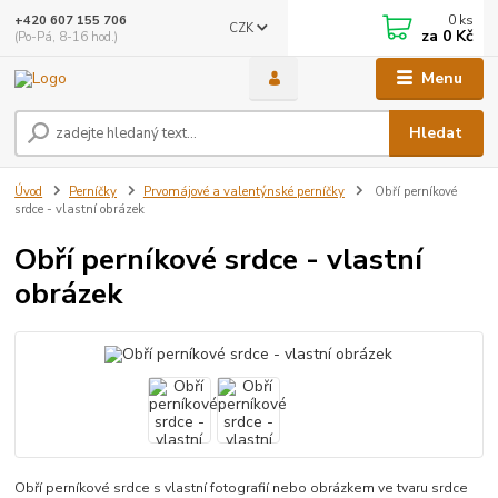
0
ks
+420 607 155 706
CZK
za
0 Kč
(Po-Pá, 8-16 hod.)
Menu
Hledat
Úvod
Perníčky
Prvomájové a valentýnské perníčky
Obří perníkové
srdce - vlastní obrázek
Obří perníkové srdce - vlastní
obrázek
Obří perníkové srdce s vlastní fotografií nebo obrázkem ve tvaru srdce