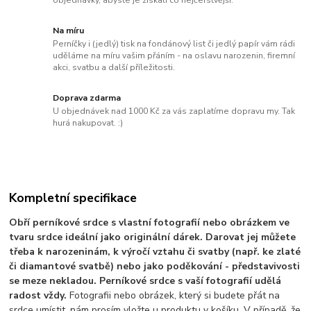
objednávky, abyste je získali co nejčerstvější.
Na míru
Perníčky i (jedlý) tisk na fondánový list či jedlý papír vám rádi
uděláme na míru vašim přáním - na oslavu narozenin, firemní
akci, svatbu a další příležitosti.
Doprava zdarma
U objednávek nad 1000 Kč za vás zaplatíme dopravu my. Tak
hurá nakupovat. :)
Kompletní specifikace
Obří perníkové srdce s vlastní fotografií nebo obrázkem ve
tvaru srdce ideální jako originální dárek. Darovat jej můžete
třeba k narozeninám, k výročí vztahu či svatby (např. ke zlaté
či diamantové svatbě) nebo jako poděkování - představivosti
se meze nekladou. Perníkové srdce s vaší fotografií udělá
radost vždy.
Fotografii nebo obrázek, který si budete přát na
srdce umístit, nám prosím vložte u produktu v košíku. V případě, že