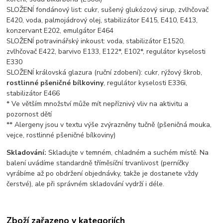
SLOŽENÍ fondánový list: cukr, sušený glukózový sirup, zvlhčovač
E420, voda, palmojádrový olej, stabilizátor E415, E410, E413,
konzervant E202, emulgátor E464
SLOŽENÍ potravinářský inkoust: voda, stabilizátor E1520,
zvlhčovač E422, barvivo E133, E122*, E102*, regulátor kyselosti
E330
SLOŽENÍ královská glazura (ruční zdobení): cukr, rýžový škrob,
rostlinné pšeničné bílkoviny
, regulátor kyselosti E336i,
stabilizátor E466
* Ve větším množství může mít nepříznivý vliv na aktivitu a
pozornost dětí
** Alergeny jsou v textu výše zvýrazněny tučně (pšeničná mouka,
vejce, rostlinné pšeničné bílkoviny)
Skladování:
Skladujte v temném, chladném a suchém místě. Na
balení uvádíme standardně tříměsíční trvanlivost (perníčky
vyrábíme až po obdržení objednávky, takže je dostanete vždy
čerstvé), ale při správném skladování vydrží i déle.
Zboží zařazeno v kategoriích