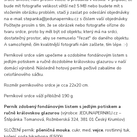
bude mít fotografie velikost větší než 5 MB nebo budete mít s
vložením obrázku problém, stačí ji zaslat po odeslání objednávky
na e-mail stepanka@jedunaperniku.cz s číslem vaší objednávky.
Počítejte prosím s tím, že se obrázek nebo fotografie ořízne do
tvaru srdce, proto by měl být od objektu, který má na srdci,
dostatečný prostor, aby se nemuselo "řezat" do daného objektu.
A samozřejmě, čím kvalitnější fotografii nám zašlete, tím lépe. :-)
Perníkové srdce vám upečeme a ozdobíme fondánovým listem s
jedlým potiskem a ručně dozdobíme královskou glazurou v naší
domácí výrobně. Následně hotový perník pečlivě zabalíme do
celofánového sáčku.
Rozměr perníkového srdce je cca 22x20 cm.
Perníkové srdce váží přibližně 190 g.
Perník zdobený fondánovým listem s jedlým potiskem a
ručně královskou glazurou
(výrobce: JEDUNAPERNIKU.cz –
Štěpánka Tomanová, Rožmberská 324, 381 01 Český Krumlov)
SLOŽENÍ perník:
pšeničná mouka
, cukr, med,
vejce
, rostlinný tuk,
koření, soda bikarbona (E500i)