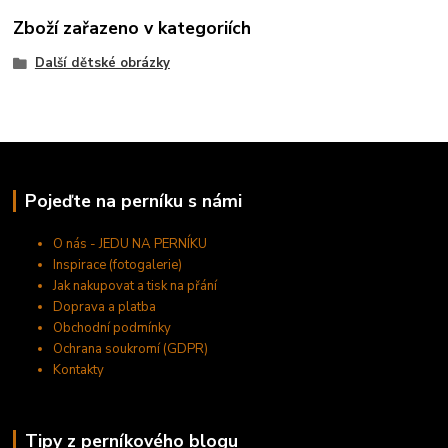
Zboží zařazeno v kategoriích
Další dětské obrázky
Pojeďte na perníku s námi
O nás - JEDU NA PERNÍKU
Inspirace (fotogalerie)
Jak nakupovat a tisk na přání
Doprava a platba
Obchodní podmínky
Ochrana soukromí (GDPR)
Kontakty
Tipy z perníkového blogu