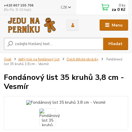
0
ks
+420 607 155 706
CZK
za
0 Kč
(Po-Pá, 8-16 hod.)
Menu
Hledat
Úvod
Jedlý tisk na fondánový list
Další dětské obrázky
Fondánový
list 35 kruhů 3,8 cm - Vesmír
Fondánový list 35 kruhů 3,8 cm -
Vesmír