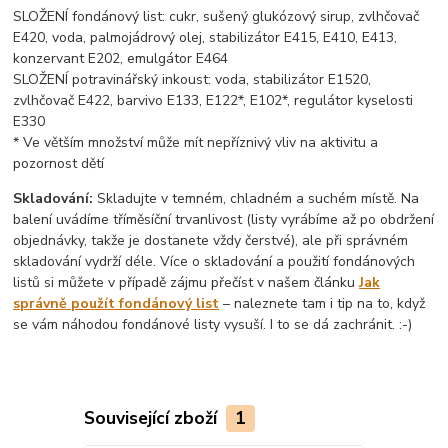
SLOŽENÍ fondánový list: cukr, sušený glukózový sirup, zvlhčovač
E420, voda, palmojádrový olej, stabilizátor E415, E410, E413,
konzervant E202, emulgátor E464
SLOŽENÍ potravinářský inkoust: voda, stabilizátor E1520,
zvlhčovač E422, barvivo E133, E122*, E102*, regulátor kyselosti
E330
* Ve větším množství může mít nepříznivý vliv na aktivitu a
pozornost dětí
Skladování:
Skladujte v temném, chladném a suchém místě. Na
balení uvádíme tříměsíční trvanlivost (listy vyrábíme až po obdržení
objednávky, takže je dostanete vždy čerstvé), ale při správném
skladování vydrží déle. Více o skladování a použití fondánových
listů si můžete v případě zájmu přečíst v našem článku
Jak
správně použít fondánový list
– naleznete tam i tip na to, když
se vám náhodou fondánové listy vysuší. I to se dá zachránit. :-)
Související zboží
1