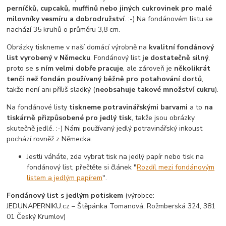
perníčků, cupcaků, muffinů nebo jiných cukrovinek pro malé
milovníky vesmíru a dobrodružství
. :-) Na fondánovém listu se
nachází 35 kruhů o průměru 3,8 cm.
Obrázky tiskneme v naší domácí výrobně na
kvalitní fondánový
list vyrobený v Německu
. Fondánový list
je dostatečně silný
,
proto se
s ním velmi dobře pracuje
, ale zároveň je
několikrát
tenčí než fondán používaný běžně pro potahování dortů
,
takže není ani příliš sladký (
neobsahuje takové množství cukru
).
Na fondánové listy
tiskneme potravinářskými barvami
a to
na
tiskárně přizpůsobené pro jedlý tisk
, takže jsou obrázky
skutečně jedlé. :-) Námi používaný jedlý potravinářský inkoust
pochází rovněž z Německa.
Jestli váháte, zda vybrat tisk na jedlý papír nebo tisk na
fondánový list, přečtěte si článek "
Rozdíl mezi fondánovým
listem a jedlým papírem
".
Fondánový list s jedlým potiskem
(výrobce:
JEDUNAPERNIKU.cz – Štěpánka Tomanová, Rožmberská 324, 381
01 Český Krumlov)