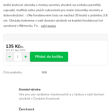
Jedlé kruhové obrázky s motivy vesmíru vhodné na ozdobu perníčků,
cupcaků, muffinů nebo jiných cukrovinek pro malé milovníky vesmíru a
dobrodružství. :-) Na fondánovém listu se nachází 35 kruhů o průměru 3,8
cm. Obrázky tiskneme v naší domácí výrobně na kvalitní fondánový list
vyrobený v Německu. Fo...
celý popis
135 Kč
/
ks
121 Kč
bez DPH
Přidat do košíku
Číslo produktu:
358
Domácí výroba
Vše pro vás vyrábíme vlastnoručně a s láskou v naší domácí
výrobně v Českém Krumlově.
Čerstvost