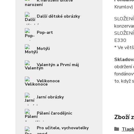
K narození dítěte
Krumlov)
Další dětské obrázky
SLOŽENÍ f
konzerva
Pop-art
SLOŽENÍ p
E330
* Ve větš
Motýli
Skladová
Valentýn a První máj
obdržení 
fondánový
to, když 
Velikonoce
Jarní obrázky
Pálení čarodějnic
Zboží 
Pro učitele, vychovatelky
Tlapk
apod.