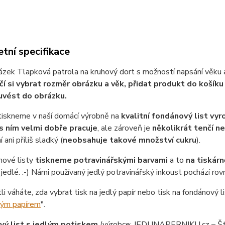
tní specifikace
ázek Tlapková patrola na kruhový dort s možností napsání věku a
čí si vybrat rozměr obrázku a věk, přidat produkt do košík
uvést do obrázku.
tiskneme v naší domácí výrobně na
kvalitní fondánový list vy
s ním velmi dobře pracuje
, ale zároveň je
několikrát tenčí n
 ani příliš sladký (
neobsahuje takové množství cukru
).
nové listy
tiskneme potravinářskými barvami
a to
na tiskárn
jedlé. :-) Námi používaný jedlý potravinářský inkoust pochází ro
tli váháte, zda vybrat tisk na jedlý papír nebo tisk na fondánový li
lým papírem
".
ý list s jedlým potiskem
(výrobce: JEDUNAPERNIKU.cz – Št