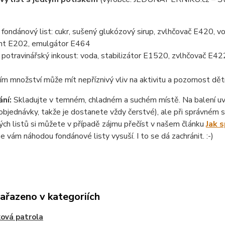
ondánový list: cukr, sušený glukózový sirup, zvlhčovač E420, vo
nt E202, emulgátor E464
otravinářský inkoust: voda, stabilizátor E1520, zvlhčovač E422
ím množství může mít nepříznivý vliv na aktivitu a pozornost dět
ní:
Skladujte v temném, chladném a suchém místě. Na balení uvád
objednávky, takže je dostanete vždy čerstvé), ale při správném sk
ch listů si můžete v případě zájmu přečíst v našem článku
Jak 
se vám náhodou fondánové listy vysuší. I to se dá zachránit. :-)
zařazeno v kategoriích
ová patrola