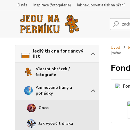
O nás
Inspirace (fotogalerie)
Jak nakupovat a tisk na přání
Úvod
J
Jedlý tisk na fondánový
jméno
list
Fond
Vlastní obrázek /
fotografie
Animované filmy a
pohádky
Coco
Jak vycvičit draka