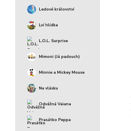
Ledové království
Lví hlídka
L.O.L. Surprise
Mimoni (Já padouch)
Minnie a Mickey Mouse
Na vlásku
Odvážná Vaiana
Prasátko Peppa