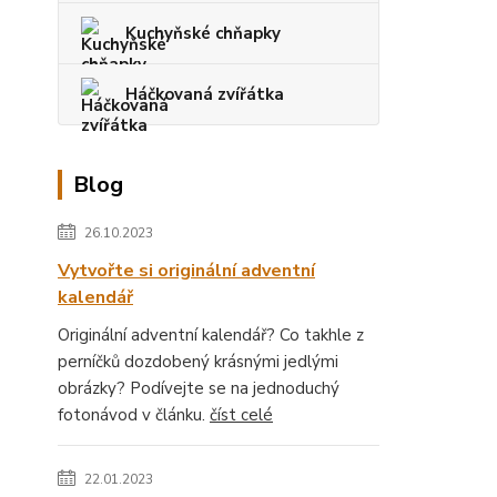
Kuchyňské chňapky
Háčkovaná zvířátka
Blog
26.10.2023
Vytvořte si originální adventní
kalendář
Originální adventní kalendář? Co takhle z
perníčků dozdobený krásnými jedlými
obrázky? Podívejte se na jednoduchý
fotonávod v článku.
číst celé
22.01.2023