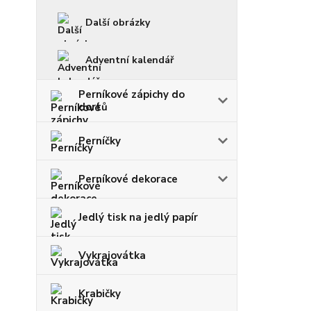
Další obrázky
Adventní kalendář
Perníkové zápichy do
dortů
Perníčky
Perníkové dekorace
Jedlý tisk na jedlý papír
Vykrajovátka
Krabičky