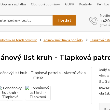
Doprava a platba
Obchodní podmínky
GDPR
Kontakty
Perníkov
Nevíte
Hledat
+420
(Po-Pá
edlý tisk na fondánový list
Animované filmy a pohádky
Tlapková pat
ánový list kruh - Tlapková patro
Jedlý 
věku a 
Stačí s
poznám
obrázk
Roz