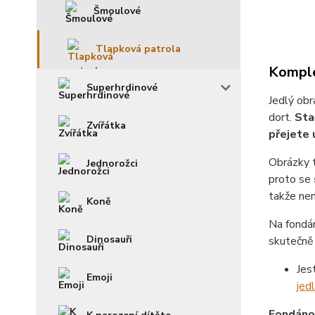
Šmoulové
Tlapková patrola
Komple
Superhrdinové
Jedlý obr
dort.
Sta
Zvířátka
přejete 
Obrázky 
Jednorožci
proto se
takže není
Koně
Na fondá
Dinosauři
skutečně 
Jes
Emoji
jed
Fondánov