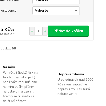
 oslavence
5 Kč
/
ks
Přidat do košíku
 Kč
bez DPH
roduktu:
58
Na míru
Perníčky i (jedlý) tisk na
Doprava zdarma
fondánový list či jedlý
U objednávek nad 1000
papír vám rádi uděláme
Kč za vás zaplatíme
na míru vašim přáním -
dopravu my. Tak hurá
na oslavu narozenin,
nakupovat. :)
firemní akci, svatbu a
další příležitosti.