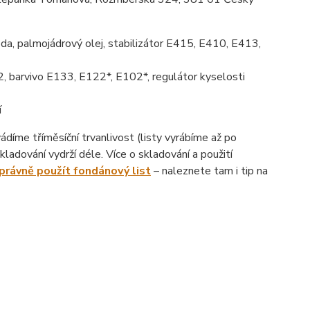
da, palmojádrový olej, stabilizátor E415, E410, E413,
, barvivo E133, E122*, E102*, regulátor kyselosti
í
íme tříměsíční trvanlivost (listy vyrábíme až po
ladování vydrží déle. Více o skladování a použití
správně použít fondánový list
– naleznete tam i tip na