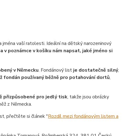
 jména vaší ratolesti. Ideální na dětský narozeninový
u a v poznámce v košíku nám napsat, jaké jméno si
robený v Německu
. Fondánový list
je dostatečně silný
,
ež fondán používaný běžně pro potahování dortů
,
ě přizpůsobené pro jedlý tisk
, takže jsou obrázky
vněž z Německa.
st, přečtěte si článek "
Rozdíl mezi fondánovým listem a
ěpánka Tomanová, Rožmberská 324, 381 01 Český