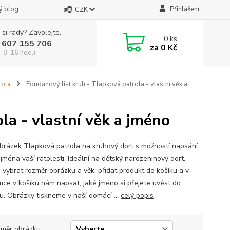
ý blog
Přihlášení
CZK
 si rady? Zavolejte.
0
ks
 607 155 706
za
0 Kč
, 8-16 hod.)
rola
Fondánový list kruh - Tlapková patrola - vlastní věk a
la - vlastní věk a jméno
obrázek Tlapková patrola na kruhový dort s možností napsání
jména vaší ratolesti. Ideální na dětský narozeninový dort.
i vybrat rozměr obrázku a věk, přidat produkt do košíku a v
ce v košíku nám napsat, jaké jméno si přejete uvést do
u. Obrázky tiskneme v naší domácí ...
celý popis
měr obrázku