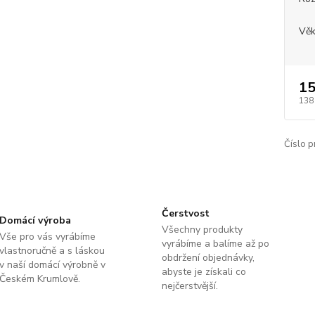
Věk
15
138
Číslo p
Čerstvost
Domácí výroba
Všechny produkty
Vše pro vás vyrábíme
vyrábíme a balíme až po
vlastnoručně a s láskou
obdržení objednávky,
v naší domácí výrobně v
abyste je získali co
Českém Krumlově.
nejčerstvější.