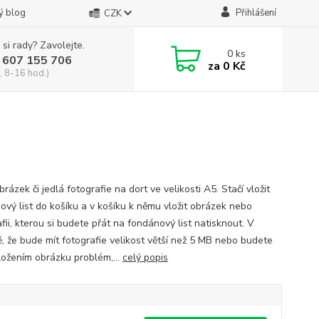
ý blog
Přihlášení
CZK
 si rady? Zavolejte.
0
ks
 607 155 706
za
0 Kč
, 8-16 hod.)
brázek či jedlá fotografie na dort ve velikosti A5. Stačí vložit
ový list do košíku a v košíku k němu vložit obrázek nebo
fii, kterou si budete přát na fondánový list natisknout. V
ě, že bude mít fotografie velikost větší než 5 MB nebo budete
vložením obrázku problém,...
celý popis