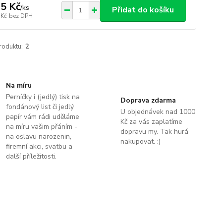
5 Kč
/
ks
Přidat do košíku
 Kč
bez DPH
roduktu:
2
Na míru
Perníčky i (jedlý) tisk na
Doprava zdarma
fondánový list či jedlý
U objednávek nad 1000
papír vám rádi uděláme
Kč za vás zaplatíme
na míru vašim přáním -
dopravu my. Tak hurá
na oslavu narozenin,
nakupovat. :)
firemní akci, svatbu a
další příležitosti.