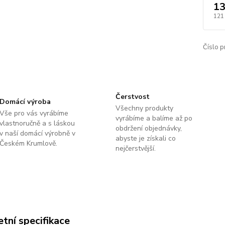
13
121
Číslo p
Čerstvost
Domácí výroba
Všechny produkty
Vše pro vás vyrábíme
vyrábíme a balíme až po
vlastnoručně a s láskou
obdržení objednávky,
v naší domácí výrobně v
abyste je získali co
Českém Krumlově.
nejčerstvější.
tní specifikace