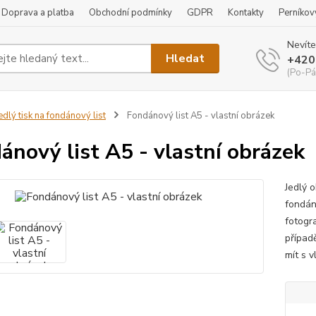
Doprava a platba
Obchodní podmínky
GDPR
Kontakty
Perníkov
Nevíte
Hledat
+420
(Po-Pá
edlý tisk na fondánový list
Fondánový list A5 - vlastní obrázek
ánový list A5 - vlastní obrázek
Jedlý o
fondán
fotogra
případ
mít s 