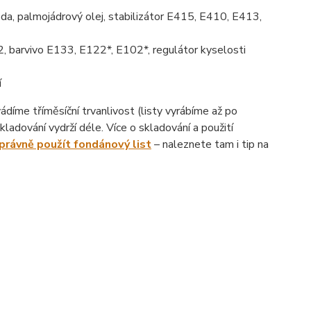
da, palmojádrový olej, stabilizátor E415, E410, E413,
, barvivo E133, E122*, E102*, regulátor kyselosti
í
íme tříměsíční trvanlivost (listy vyrábíme až po
ladování vydrží déle. Více o skladování a použití
správně použít fondánový list
– naleznete tam i tip na