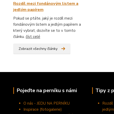
Rozdíl mezi fondánovým listem a
jedlým papírem
Pokud se ptáte, jaký je rozdíl mezi
fondánovým listem a jedlým papírem a
který vybrat, dozvíte se to v tomto
článku.
číst celé
Zobrazit všechny články
Pojeďte na perníku s námi
Tipy z 
O nás - JEDU NA PERNÍKU
Rozdíl
Inspirace (fotogalerie)
jedlým