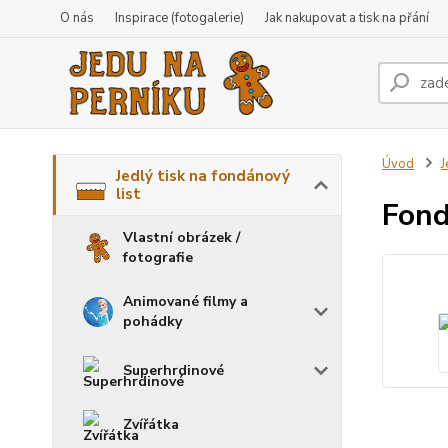
O nás
Inspirace (fotogalerie)
Jak nakupovat a tisk na přání
Úvod
J
Jedlý tisk na fondánový
list
Fond
Vlastní obrázek /
fotografie
Animované filmy a
pohádky
Superhrdinové
Zvířátka