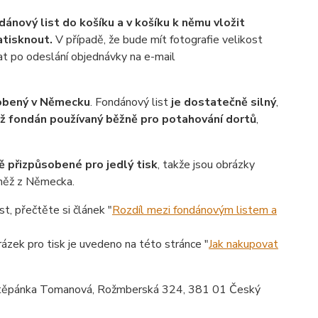
dánový list do košíku a v košíku k němu vložit
natisknout.
V případě, že bude mít fotografie velikost
at po odeslání objednávky na e-mail
robený v Německu
. Fondánový list
je dostatečně silný
,
ež fondán používaný běžně pro potahování dortů
,
ě přizpůsobené pro jedlý tisk
, takže jsou obrázky
vněž z Německa.
st, přečtěte si článek "
Rozdíl mezi fondánovým listem a
rázek pro tisk je uvedeno na této stránce "
Jak nakupovat
ěpánka Tomanová, Rožmberská 324, 381 01 Český