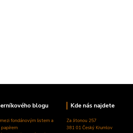
perníkového blogu
Kde nás najdete
 mezi fondánovým listem a
Za Jitonou 257
 papírem
381 01 Český Krumlov