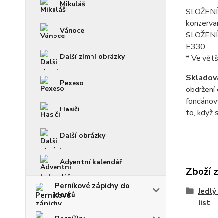
Mikuláš
SLOŽENÍ f
konzerva
Vánoce
SLOŽENÍ p
E330
Další zimní obrázky
* Ve větš
Skladová
Pexeso
obdržení 
fondánový
Hasiči
to, když 
Další obrázky
Adventní kalendář
Zboží 
Perníkové zápichy do
Jedlý
dortů
list