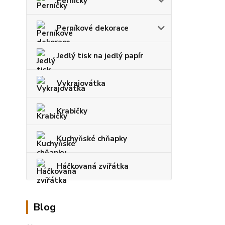
Perníčky
Perníkové dekorace
Jedlý tisk na jedlý papír
Vykrajovátka
Krabičky
Kuchyňské chňapky
Háčkovaná zvířátka
Blog