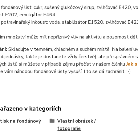
ondánový list: cukr, sušený glukózový sirup, zvlhčovač E420, vo
nt E202, emulgátor E464
otravinářský inkoust: voda, stabilizátor E1520, zvlhčovač E422
ím množství může mít nepříznivý vliv na aktivitu a pozornost dět
ní:
Skladujte v temném, chladném a suchém místě. Na balení uvád
objednávky, takže je dostanete vždy čerstvé), ale při správném sk
ch listů si můžete v případě zájmu přečíst v našem článku
Jak 
se vám náhodou fondánové listy vysuší. I to se dá zachránit. :-)
zařazeno v kategoriích
 tisk na fondánový
Vlastní obrázek /
fotografie