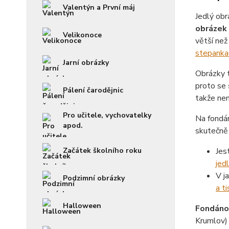
Valentýn a První máj
Jedlý obr
obrázek 
Velikonoce
větší než
stepanka
Jarní obrázky
Obrázky 
proto se
Pálení čarodějnic
takže není
Pro učitele, vychovatelky
Na fondá
apod.
skutečně 
Začátek školního roku
Jes
jed
V j
Podzimní obrázky
a ti
Halloween
Fondánov
Krumlov)