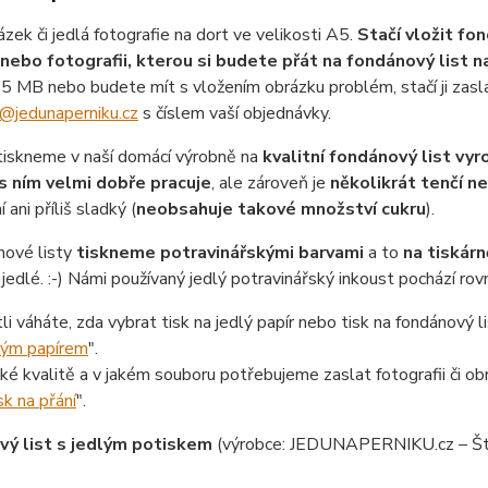
ázek či jedlá fotografie na dort ve velikosti A5.
Stačí vložit fon
nebo fotografii, kterou si budete přát na fondánový list 
 5 MB nebo budete mít s vložením obrázku problém, stačí ji zasl
@jedunaperniku.cz
s číslem vaší objednávky.
tiskneme v naší domácí výrobně na
kvalitní fondánový list vy
s ním velmi dobře pracuje
, ale zároveň je
několikrát tenčí n
 ani příliš sladký (
neobsahuje takové množství cukru
).
nové listy
tiskneme potravinářskými barvami
a to
na tiskárn
jedlé. :-) Námi používaný jedlý potravinářský inkoust pochází ro
tli váháte, zda vybrat tisk na jedlý papír nebo tisk na fondánový li
lým papírem
".
aké kvalitě a v jakém souboru potřebujeme zaslat fotografii či ob
sk na přání
".
ý list s jedlým potiskem
(výrobce: JEDUNAPERNIKU.cz – Št