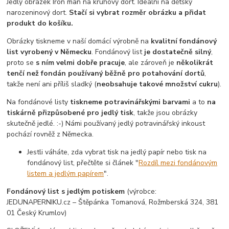
Jedlý obrázek Iron man na kruhový dort. Ideální na dětský
narozeninový dort.
Stačí si vybrat rozměr obrázku a přidat
produkt do košíku.
Obrázky tiskneme v naší domácí výrobně na
kvalitní fondánový
list vyrobený v Německu
. Fondánový list
je dostatečně silný
,
proto se
s ním velmi dobře pracuje
, ale zároveň je
několikrát
tenčí než fondán používaný běžně pro potahování dortů
,
takže není ani příliš sladký (
neobsahuje takové množství cukru
).
Na fondánové listy
tiskneme potravinářskými barvami
a to
na
tiskárně přizpůsobené pro jedlý tisk
, takže jsou obrázky
skutečně jedlé. :-) Námi používaný jedlý potravinářský inkoust
pochází rovněž z Německa.
Jestli váháte, zda vybrat tisk na jedlý papír nebo tisk na
fondánový list, přečtěte si článek "
Rozdíl mezi fondánovým
listem a jedlým papírem
".
Fondánový list s jedlým potiskem
(výrobce:
JEDUNAPERNIKU.cz – Štěpánka Tomanová, Rožmberská 324, 381
01 Český Krumlov)