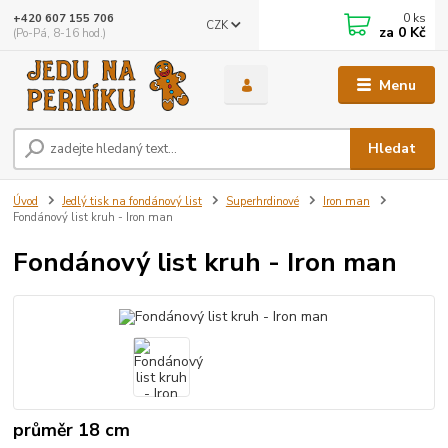
0
ks
+420 607 155 706
CZK
za
0 Kč
(Po-Pá, 8-16 hod.)
Menu
Hledat
Úvod
Jedlý tisk na fondánový list
Superhrdinové
Iron man
Fondánový list kruh - Iron man
Fondánový list kruh - Iron man
průměr 18 cm