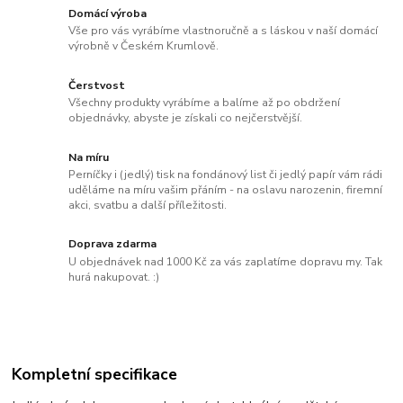
Domácí výroba
Vše pro vás vyrábíme vlastnoručně a s láskou v naší domácí
výrobně v Českém Krumlově.
Čerstvost
Všechny produkty vyrábíme a balíme až po obdržení
objednávky, abyste je získali co nejčerstvější.
Na míru
Perníčky i (jedlý) tisk na fondánový list či jedlý papír vám rádi
uděláme na míru vašim přáním - na oslavu narozenin, firemní
akci, svatbu a další příležitosti.
Doprava zdarma
U objednávek nad 1000 Kč za vás zaplatíme dopravu my. Tak
hurá nakupovat. :)
Kompletní specifikace