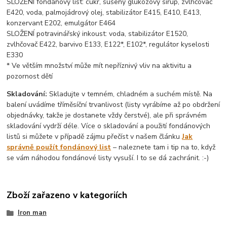
SLOŽENÍ fondánový list: cukr, sušený glukózový sirup, zvlhčovač
E420, voda, palmojádrový olej, stabilizátor E415, E410, E413,
konzervant E202, emulgátor E464
SLOŽENÍ potravinářský inkoust: voda, stabilizátor E1520,
zvlhčovač E422, barvivo E133, E122*, E102*, regulátor kyselosti
E330
* Ve větším množství může mít nepříznivý vliv na aktivitu a
pozornost dětí
Skladování:
Skladujte v temném, chladném a suchém místě. Na
balení uvádíme tříměsíční trvanlivost (listy vyrábíme až po obdržení
objednávky, takže je dostanete vždy čerstvé), ale při správném
skladování vydrží déle. Více o skladování a použití fondánových
listů si můžete v případě zájmu přečíst v našem článku
Jak
správně použít fondánový list
– naleznete tam i tip na to, když
se vám náhodou fondánové listy vysuší. I to se dá zachránit. :-)
Zboží zařazeno v kategoriích
Iron man