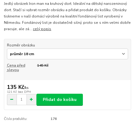
Jedlý obrázek Iron man na kruhový dort. Ideální na dětský narozeninový
dort. Stačí si vybrat rozměr obrázku a přidat produkt do košíku. Obrázky
tiskneme v naší domácí výrobně na kvalitní fondánový list vyrobený v
Německu. Fondánový list je dostatečně silný, proto se s ním velmi dobře
pracuje, ale zá...
celý popis
Rozměr obrázku
Cena před
145 Kč
slevou
135 Kč
/
ks
121 Kč
bez DPH
Přidat do košíku
Číslo produktu:
176