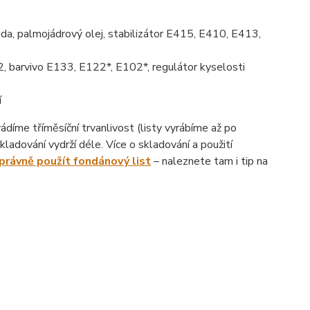
da, palmojádrový olej, stabilizátor E415, E410, E413,
, barvivo E133, E122*, E102*, regulátor kyselosti
í
íme tříměsíční trvanlivost (listy vyrábíme až po
ladování vydrží déle. Více o skladování a použití
správně použít fondánový list
– naleznete tam i tip na