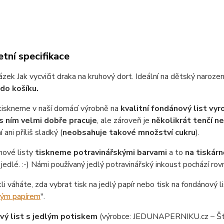
tní specifikace
ázek Jak vycvičit draka na kruhový dort. Ideální na dětský naroze
do košíku.
tiskneme v naší domácí výrobně na
kvalitní fondánový list vy
s ním velmi dobře pracuje
, ale zároveň je
několikrát tenčí n
 ani příliš sladký (
neobsahuje takové množství cukru
).
nové listy
tiskneme potravinářskými barvami
a to
na tiskárn
jedlé. :-) Námi používaný jedlý potravinářský inkoust pochází ro
tli váháte, zda vybrat tisk na jedlý papír nebo tisk na fondánový li
lým papírem
".
ý list s jedlým potiskem
(výrobce: JEDUNAPERNIKU.cz – Št