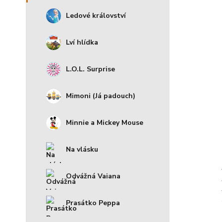
Ledové království
Lví hlídka
L.O.L. Surprise
Mimoni (Já padouch)
Minnie a Mickey Mouse
Na vlásku
Odvážná Vaiana
Prasátko Peppa