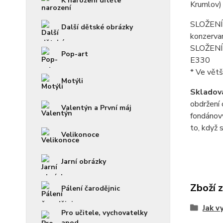
K narození dítěte
Krumlov)
SLOŽENÍ f
Další dětské obrázky
konzerva
SLOŽENÍ p
Pop-art
E330
* Ve větš
Motýli
Skladová
obdržení 
Valentýn a První máj
fondánový
to, když 
Velikonoce
Jarní obrázky
Zboží 
Pálení čarodějnic
Jak v
Pro učitele, vychovatelky
apod.