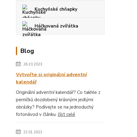
Kuchyňské chňapky
Háčkovaná zvířátka
Blog
26.10.2023
Vytvořte si originální adventní
kalendář
Originální adventní kalendář? Co takhle z
perníčků dozdobený krásnými jedlými
obrázky? Podívejte se na jednoduchý
fotonávod v článku.
číst celé
22.01.2023