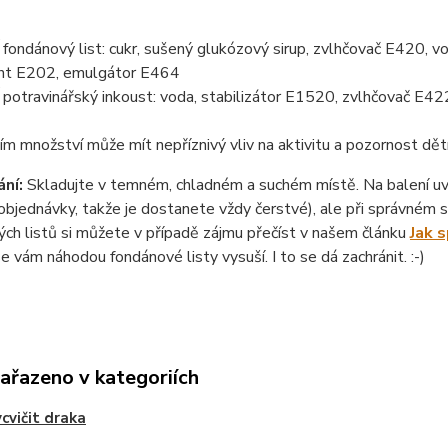
ondánový list: cukr, sušený glukózový sirup, zvlhčovač E420, vo
nt E202, emulgátor E464
otravinářský inkoust: voda, stabilizátor E1520, zvlhčovač E422
ím množství může mít nepříznivý vliv na aktivitu a pozornost dět
ní:
Skladujte v temném, chladném a suchém místě. Na balení uvád
objednávky, takže je dostanete vždy čerstvé), ale při správném sk
ch listů si můžete v případě zájmu přečíst v našem článku
Jak 
se vám náhodou fondánové listy vysuší. I to se dá zachránit. :-)
zařazeno v kategoriích
ycvičit draka