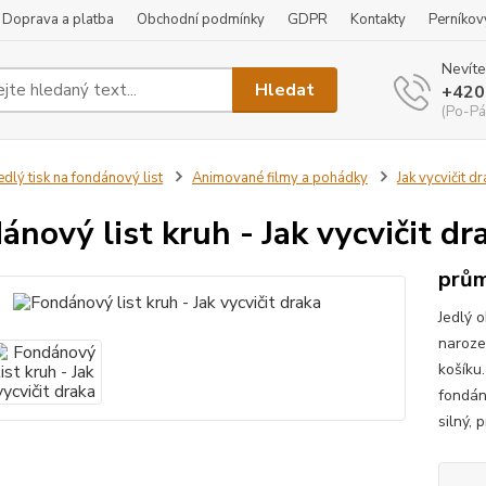
Doprava a platba
Obchodní podmínky
GDPR
Kontakty
Perníkov
Nevíte
Hledat
+420
(Po-Pá
edlý tisk na fondánový list
Animované filmy a pohádky
Jak vycvičit d
ánový list kruh - Jak vycvičit dr
prům
Jedlý o
naroze
košíku
fondán
silný, 