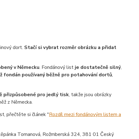
ninový dort.
Stačí si vybrat rozměr obrázku a přidat
robený v Německu
. Fondánový list
je dostatečně silný
,
ež fondán používaný běžně pro potahování dortů
,
ě přizpůsobené pro jedlý tisk
, takže jsou obrázky
vněž z Německa.
st, přečtěte si článek "
Rozdíl mezi fondánovým listem a
ěpánka Tomanová, Rožmberská 324, 381 01 Český