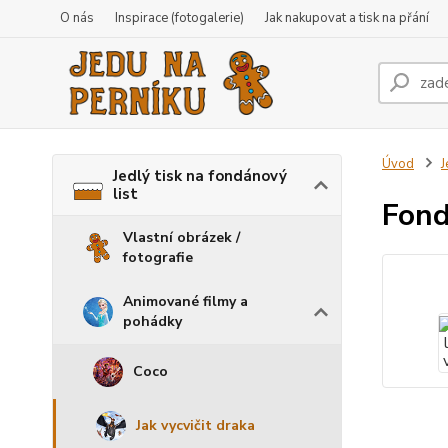
O nás
Inspirace (fotogalerie)
Jak nakupovat a tisk na přání
Úvod
J
Jedlý tisk na fondánový
list
Fond
Vlastní obrázek /
fotografie
Animované filmy a
pohádky
Coco
Jak vycvičit draka