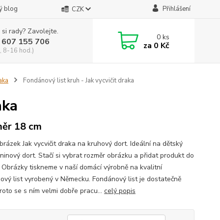
ý blog
Přihlášení
CZK
 si rady? Zavolejte.
0
ks
 607 155 706
za
0 Kč
, 8-16 hod.)
raka
Fondánový list kruh - Jak vycvičit draka
aka
ěr 18 cm
brázek Jak vycvičit draka na kruhový dort. Ideální na dětský
ninový dort. Stačí si vybrat rozměr obrázku a přidat produkt do
. Obrázky tiskneme v naší domácí výrobně na kvalitní
ový list vyrobený v Německu. Fondánový list je dostatečně
proto se s ním velmi dobře pracu...
celý popis