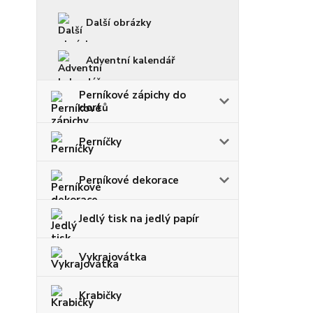
Další obrázky
Adventní kalendář
Perníkové zápichy do
dortů
Perníčky
Perníkové dekorace
Jedlý tisk na jedlý papír
Vykrajovátka
Krabičky