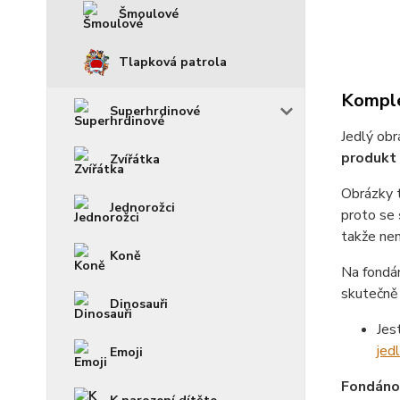
Šmoulové
Tlapková patrola
Komple
Superhrdinové
Jedlý obr
produkt 
Zvířátka
Obrázky 
Jednorožci
proto se
takže není
Koně
Na fondá
skutečně 
Dinosauři
Jes
jed
Emoji
Fondánov