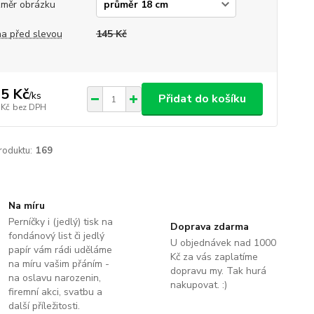
měr obrázku
a před slevou
145 Kč
5 Kč
/
ks
Přidat do košíku
 Kč
bez DPH
roduktu:
169
Na míru
Perníčky i (jedlý) tisk na
Doprava zdarma
fondánový list či jedlý
U objednávek nad 1000
papír vám rádi uděláme
Kč za vás zaplatíme
na míru vašim přáním -
dopravu my. Tak hurá
na oslavu narozenin,
nakupovat. :)
firemní akci, svatbu a
další příležitosti.