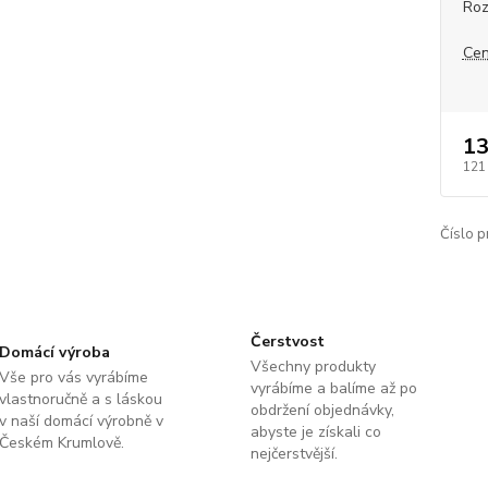
Roz
Cen
13
121
Číslo p
Čerstvost
Domácí výroba
Všechny produkty
Vše pro vás vyrábíme
vyrábíme a balíme až po
vlastnoručně a s láskou
obdržení objednávky,
v naší domácí výrobně v
abyste je získali co
Českém Krumlově.
nejčerstvější.