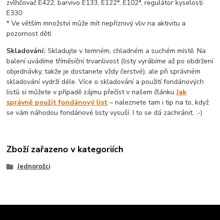
zvlhčovač E422, barvivo E133, E122*, E102*, regulátor kyselosti
E330
* Ve větším množství může mít nepříznivý vliv na aktivitu a
pozornost dětí
Skladování:
Skladujte v temném, chladném a suchém místě. Na
balení uvádíme tříměsíční trvanlivost (listy vyrábíme až po obdržení
objednávky, takže je dostanete vždy čerstvé), ale při správném
skladování vydrží déle. Více o skladování a použití fondánových
listů si můžete v případě zájmu přečíst v našem článku
Jak
správně použít fondánový list
– naleznete tam i tip na to, když
se vám náhodou fondánové listy vysuší. I to se dá zachránit. :-)
Zboží zařazeno v kategoriích
Jednorožci