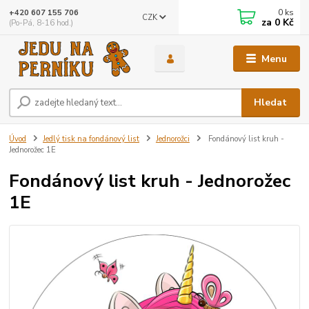
0
ks
+420 607 155 706
CZK
za
0 Kč
(Po-Pá, 8-16 hod.)
Menu
Hledat
Úvod
Jedlý tisk na fondánový list
Jednorožci
Fondánový list kruh -
Jednorožec 1E
Fondánový list kruh - Jednorožec
1E