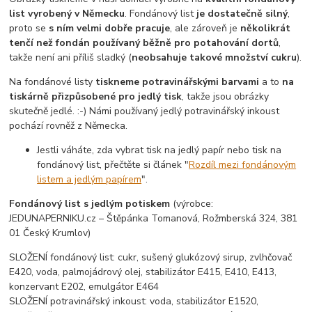
list vyrobený v Německu
. Fondánový list
je dostatečně silný
,
proto se
s ním velmi dobře pracuje
, ale zároveň je
několikrát
tenčí než fondán používaný běžně pro potahování dortů
,
takže není ani příliš sladký (
neobsahuje takové množství cukru
).
Na fondánové listy
tiskneme potravinářskými barvami
a to
na
tiskárně přizpůsobené pro jedlý tisk
, takže jsou obrázky
skutečně jedlé. :-) Námi používaný jedlý potravinářský inkoust
pochází rovněž z Německa.
Jestli váháte, zda vybrat tisk na jedlý papír nebo tisk na
fondánový list, přečtěte si článek "
Rozdíl mezi fondánovým
listem a jedlým papírem
".
Fondánový list s jedlým potiskem
(výrobce:
JEDUNAPERNIKU.cz – Štěpánka Tomanová, Rožmberská 324, 381
01 Český Krumlov)
SLOŽENÍ fondánový list: cukr, sušený glukózový sirup, zvlhčovač
E420, voda, palmojádrový olej, stabilizátor E415, E410, E413,
konzervant E202, emulgátor E464
SLOŽENÍ potravinářský inkoust: voda, stabilizátor E1520,