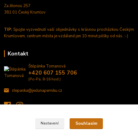
Za Jitonou 257
381 01 Český Krumlov
TIP:
Spojte vyzvednutí vaší objednávky s krásnou procházkou Českým
Krumlovem, centrum města je vzdálené jen 10 minut pěšky od nás. :-)
Kontakt
Štěpánka Tomanová
+420 607 155 706
(Po-Pá, 8-16 hod.)
stepanka@jedunaperniku.cz
Souhlasím
Nastavení
©2020 JEDU NA PERNÍKU - domácí výroba perníčků a tisk na jedlý papír a