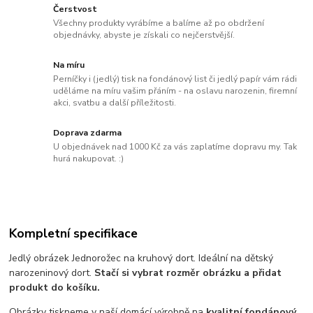
Čerstvost
Všechny produkty vyrábíme a balíme až po obdržení
objednávky, abyste je získali co nejčerstvější.
Na míru
Perníčky i (jedlý) tisk na fondánový list či jedlý papír vám rádi
uděláme na míru vašim přáním - na oslavu narozenin, firemní
akci, svatbu a další příležitosti.
Doprava zdarma
U objednávek nad 1000 Kč za vás zaplatíme dopravu my. Tak
hurá nakupovat. :)
Kompletní specifikace
Jedlý obrázek Jednorožec na kruhový dort. Ideální na dětský
narozeninový dort.
Stačí si vybrat rozměr obrázku a přidat
produkt do košíku.
Obrázky tiskneme v naší domácí výrobně na
kvalitní fondánový