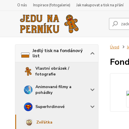
O nás
Inspirace (fotogalerie)
Jak nakupovat a tisk na přání
Úvod
J
Jedlý tisk na fondánový
list
Fond
Vlastní obrázek /
fotografie
Animované filmy a
pohádky
Superhrdinové
Zvířátka