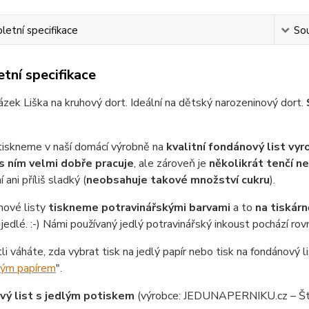
etní specifikace
Sou
tní specifikace
ázek Liška na kruhový dort. Ideální na dětský narozeninový dort.
tiskneme v naší domácí výrobně na
kvalitní fondánový list vy
s ním velmi dobře pracuje
, ale zároveň je
několikrát tenčí n
 ani příliš sladký (
neobsahuje takové množství cukru
).
nové listy
tiskneme potravinářskými barvami
a to
na tiskárn
jedlé. :-) Námi používaný jedlý potravinářský inkoust pochází ro
tli váháte, zda vybrat tisk na jedlý papír nebo tisk na fondánový li
lým papírem
".
ý list s jedlým potiskem
(výrobce: JEDUNAPERNIKU.cz – Št