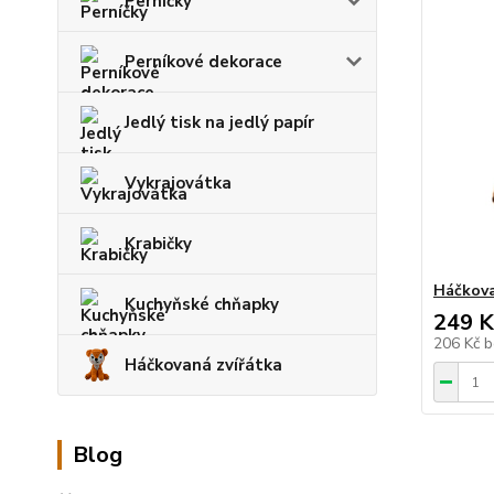
Perníčky
Perníkové dekorace
Jedlý tisk na jedlý papír
Vykrajovátka
Krabičky
Háčkova
Kuchyňské chňapky
249 K
206 Kč
b
Háčkovaná zvířátka
Blog