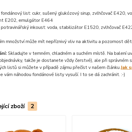
ondánový list: cukr, sušený glukózový sirup, zvlhčovač E420, vo
nt E202, emulgátor E464
otravinářský inkoust: voda, stabilizátor E1520, zvlhčovač E422
ím množství může mít nepříznivý vliv na aktivitu a pozornost dět
ní:
Skladujte v temném, chladném a suchém místě. Na balení uvád
objednávky, takže je dostanete vždy čerstvé), ale při správném sk
ch listů si můžete v případě zájmu přečíst v našem článku
Jak 
se vám náhodou fondánové listy vysuší. I to se dá zachránit. :-)
jící zboží
2