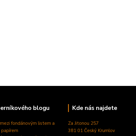
perníkového blogu
Kde nás najdete
 mezi fondánovým listem a
Za Jitonou 257
 papírem
381 01 Český Krumlov