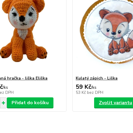
ná hračka - liška Eliška
Kulatý zápich - Liška
č
59 Kč
/
ks
/
ks
ez DPH
53 Kč
bez DPH
Přidat do košíku
Zvolit variantu