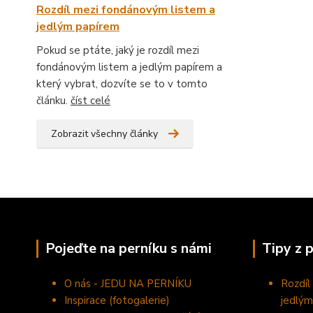
Rozdíl mezi fondánovým listem a
jedlým papírem
Pokud se ptáte, jaký je rozdíl mezi
fondánovým listem a jedlým papírem a
který vybrat, dozvíte se to v tomto
článku.
číst celé
Zobrazit všechny články
Pojeďte na perníku s námi
Tipy z 
O nás - JEDU NA PERNÍKU
Rozdíl
Inspirace (fotogalerie)
jedlým