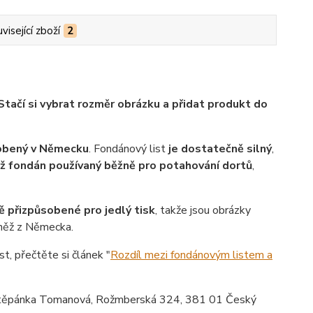
visející zboží
2
Stačí si vybrat rozměr obrázku a přidat produkt do
robený v Německu
. Fondánový list
je dostatečně silný
,
ež fondán používaný běžně pro potahování dortů
,
ě přizpůsobené pro jedlý tisk
, takže jsou obrázky
vněž z Německa.
st, přečtěte si článek "
Rozdíl mezi fondánovým listem a
ěpánka Tomanová, Rožmberská 324, 381 01 Český