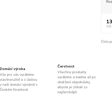
Roz
13
121
Číslo p
Čerstvost
Domácí výroba
Všechny produkty
Vše pro vás vyrábíme
vyrábíme a balíme až po
vlastnoručně a s láskou
obdržení objednávky,
v naší domácí výrobně v
abyste je získali co
Českém Krumlově.
nejčerstvější.