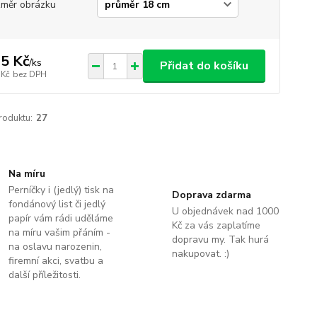
měr obrázku
5 Kč
/
ks
Přidat do košíku
 Kč
bez DPH
roduktu:
27
Na míru
Perníčky i (jedlý) tisk na
Doprava zdarma
fondánový list či jedlý
U objednávek nad 1000
papír vám rádi uděláme
Kč za vás zaplatíme
na míru vašim přáním -
dopravu my. Tak hurá
na oslavu narozenin,
nakupovat. :)
firemní akci, svatbu a
další příležitosti.