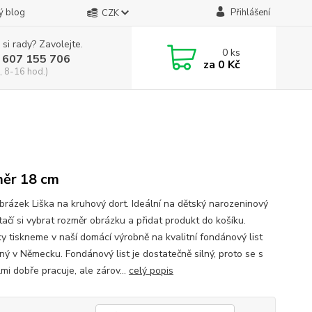
ý blog
Přihlášení
CZK
 si rady? Zavolejte.
0
ks
 607 155 706
za
0 Kč
, 8-16 hod.)
ěr 18 cm
obrázek Liška na kruhový dort. Ideální na dětský narozeninový
tačí si vybrat rozměr obrázku a přidat produkt do košíku.
y tiskneme v naší domácí výrobně na kvalitní fondánový list
ný v Německu. Fondánový list je dostatečně silný, proto se s
mi dobře pracuje, ale zárov...
celý popis