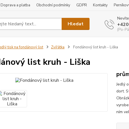
Doprava a platba
Obchodní podmínky
GDPR
Kontakty
Perníkov
Nevíte
Hledat
+420
(Po-Pá
edlý tisk na fondánový list
Zvířátka
Fondánový list kruh - Liška
ánový list kruh - Liška
prům
Jedlý 
dort. S
Obrázk
vyrobe
ním vel