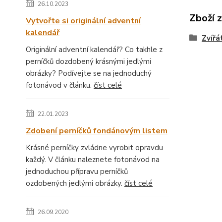
26.10.2023
Zboží 
Vytvořte si originální adventní
kalendář
Zvířá
Originální adventní kalendář? Co takhle z
perníčků dozdobený krásnými jedlými
obrázky? Podívejte se na jednoduchý
fotonávod v článku.
číst celé
22.01.2023
Zdobení perníčků fondánovým listem
Krásné perníčky zvládne vyrobit opravdu
každý. V článku naleznete fotonávod na
jednoduchou přípravu perníčků
ozdobených jedlými obrázky.
číst celé
26.09.2020