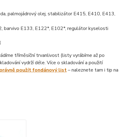
da, palmojádrový olej, stabilizátor E415, E410, E413,
, barvivo E133, E122*, E102*, regulátor kyselosti
í
íme tříměsíční trvanlivost (listy vyrábíme až po
ladování vydrží déle. Více o skladování a použití
správně použít fondánový list
– naleznete tam i tip na