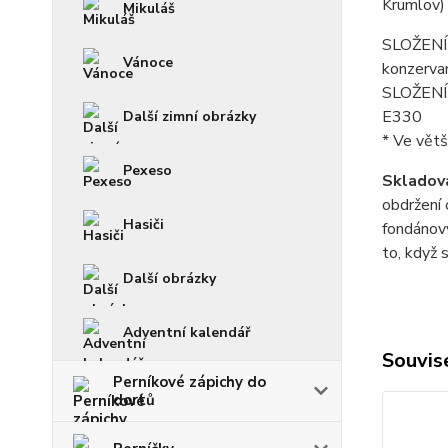
Krumlov)
Mikuláš
SLOŽENÍ f
Vánoce
konzerva
SLOŽENÍ p
E330
Další zimní obrázky
* Ve větš
Pexeso
Skladová
obdržení 
Hasiči
fondánový
to, když 
Další obrázky
Adventní kalendář
Souvise
Perníkové zápichy do
dortů