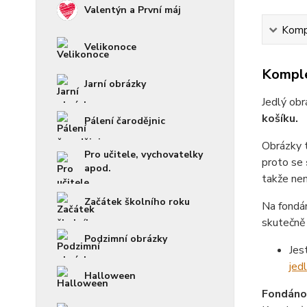
Valentýn a První máj
Kompl
Velikonoce
Komple
Jarní obrázky
Jedlý obr
košíku.
Pálení čarodějnic
Obrázky 
Pro učitele, vychovatelky
proto se
apod.
takže není
Začátek školního roku
Na fondá
skutečně 
Podzimní obrázky
Jes
jed
Halloween
Fondánov