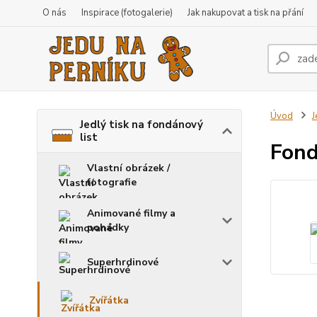
O nás
Inspirace (fotogalerie)
Jak nakupovat a tisk na přání
Úvod
J
Jedlý tisk na fondánový
list
Fond
Vlastní obrázek /
fotografie
Animované filmy a
pohádky
Superhrdinové
Zvířátka