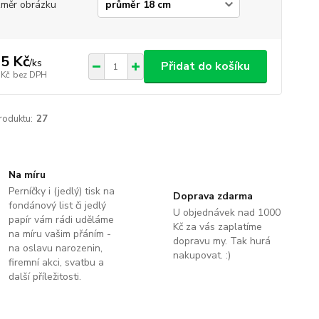
měr obrázku
5 Kč
/
ks
Přidat do košíku
 Kč
bez DPH
roduktu:
27
Na míru
Perníčky i (jedlý) tisk na
Doprava zdarma
fondánový list či jedlý
U objednávek nad 1000
papír vám rádi uděláme
Kč za vás zaplatíme
na míru vašim přáním -
dopravu my. Tak hurá
na oslavu narozenin,
nakupovat. :)
firemní akci, svatbu a
další příležitosti.