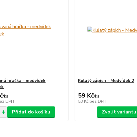
ná hračka - medvídek
Kulatý zápich - Medvídek 2
ek
č
59 Kč
/
ks
/
ks
ez DPH
53 Kč
bez DPH
Přidat do košíku
Zvolit variantu