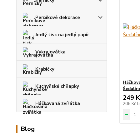
Perníčky
Perníkové dekorace
Jedlý tisk na jedlý papír
Vykrajovátka
Krabičky
Háčkova
Kuchyňské chňapky
Šeďulín
249 K
Háčkovaná zvířátka
206 Kč
b
Blog