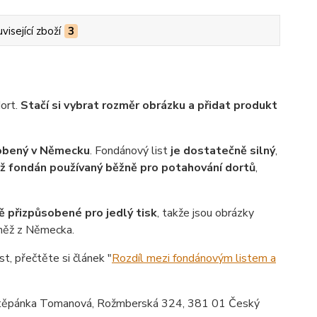
visející zboží
3
dort.
Stačí si vybrat rozměr obrázku a přidat produkt
robený v Německu
. Fondánový list
je dostatečně silný
,
ež fondán používaný běžně pro potahování dortů
,
ě přizpůsobené pro jedlý tisk
, takže jsou obrázky
vněž z Německa.
st, přečtěte si článek "
Rozdíl mezi fondánovým listem a
ěpánka Tomanová, Rožmberská 324, 381 01 Český