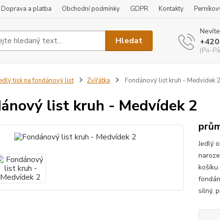
Doprava a platba
Obchodní podmínky
GDPR
Kontakty
Perníkov
Nevíte
Hledat
+420
(Po-Pá
edlý tisk na fondánový list
Zvířátka
Fondánový list kruh - Medvídek 
ánový list kruh - Medvídek 2
prům
Jedlý 
naroze
košíku
fondán
silný, 