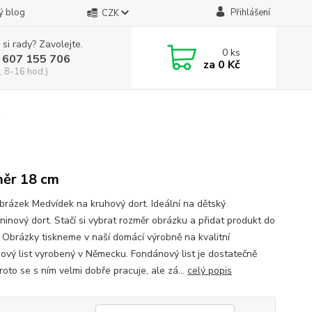
ý blog
Přihlášení
CZK
 si rady? Zavolejte.
0
ks
 607 155 706
za
0 Kč
, 8-16 hod.)
2
ěr 18 cm
obrázek Medvídek na kruhový dort. Ideální na dětský
ninový dort. Stačí si vybrat rozměr obrázku a přidat produkt do
. Obrázky tiskneme v naší domácí výrobně na kvalitní
ový list vyrobený v Německu. Fondánový list je dostatečně
proto se s ním velmi dobře pracuje, ale zá...
celý popis