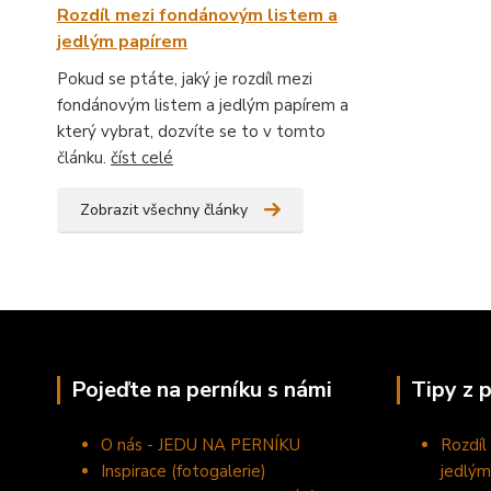
Rozdíl mezi fondánovým listem a
jedlým papírem
Pokud se ptáte, jaký je rozdíl mezi
fondánovým listem a jedlým papírem a
který vybrat, dozvíte se to v tomto
článku.
číst celé
Zobrazit všechny články
Pojeďte na perníku s námi
Tipy z 
O nás - JEDU NA PERNÍKU
Rozdíl
Inspirace (fotogalerie)
jedlým