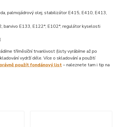
da, palmojádrový olej, stabilizátor E415, E410, E413,
, barvivo E133, E122*, E102*, regulátor kyselosti
í
íme tříměsíční trvanlivost (listy vyrábíme až po
ladování vydrží déle. Více o skladování a použití
správně použít fondánový list
– naleznete tam i tip na