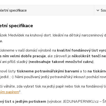
etní specifikace
Sou
tní specifikace
ázek Medvídek na kruhový dort. Ideální na dětský narozeninový 
u.
tiskneme v naší domácí výrobně na
kvalitní fondánový list vy
s ním velmi dobře pracuje
, ale zároveň je
několikrát tenčí n
 ani příliš sladký (
neobsahuje takové množství cukru
).
nové listy
tiskneme potravinářskými barvami
a to
na tiskárn
jedlé. :-) Námi používaný jedlý potravinářský inkoust pochází ro
tli váháte, zda vybrat tisk na jedlý papír nebo tisk na fondánový li
lým papírem
".
ý list s jedlým potiskem
(výrobce: JEDUNAPERNIKU.cz – Št