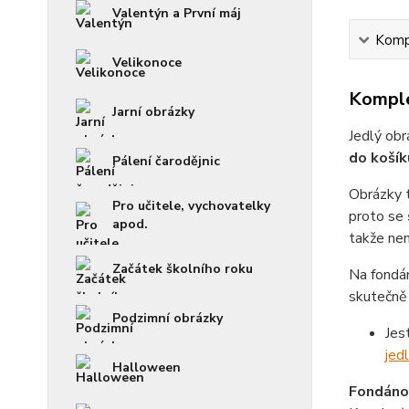
Valentýn a První máj
Kompl
Velikonoce
Komple
Jarní obrázky
Jedlý obr
do košík
Pálení čarodějnic
Obrázky 
Pro učitele, vychovatelky
proto se
apod.
takže není
Začátek školního roku
Na fondá
skutečně 
Podzimní obrázky
Jes
jed
Halloween
Fondánov