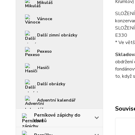
Krumlov)
Mikuláš
SLOŽENÍ f
Vánoce
konzerva
SLOŽENÍ p
E330
Další zimní obrázky
* Ve větš
Pexeso
Skladová
obdržení 
Hasiči
fondánový
to, když 
Další obrázky
Adventní kalendář
Souvise
Perníkové zápichy do
dortů