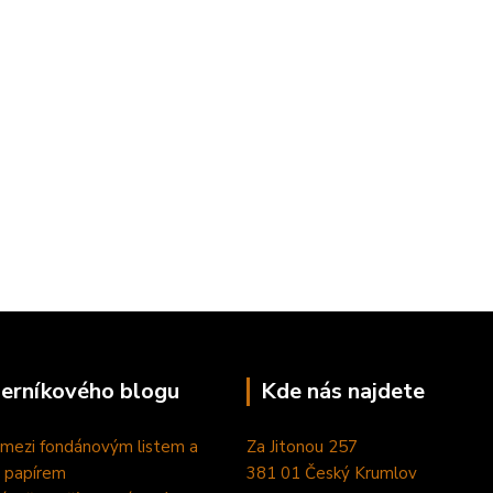
perníkového blogu
Kde nás najdete
 mezi fondánovým listem a
Za Jitonou 257
 papírem
381 01 Český Krumlov