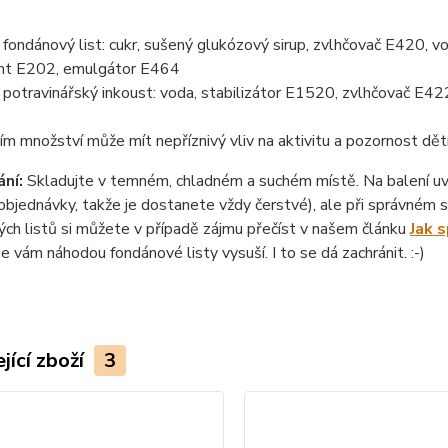
ondánový list: cukr, sušený glukózový sirup, zvlhčovač E420, vo
nt E202, emulgátor E464
otravinářský inkoust: voda, stabilizátor E1520, zvlhčovač E422
ím množství může mít nepříznivý vliv na aktivitu a pozornost dět
ní:
Skladujte v temném, chladném a suchém místě. Na balení uvád
objednávky, takže je dostanete vždy čerstvé), ale při správném sk
ch listů si můžete v případě zájmu přečíst v našem článku
Jak 
se vám náhodou fondánové listy vysuší. I to se dá zachránit. :-)
jící zboží
3