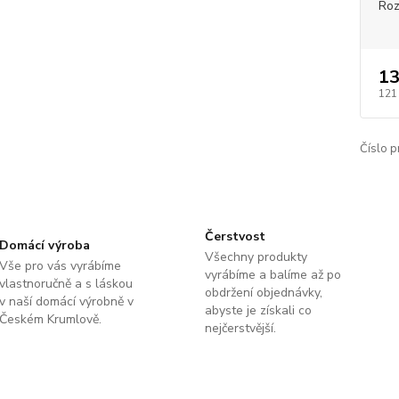
Roz
13
121
Číslo p
Čerstvost
Domácí výroba
Všechny produkty
Vše pro vás vyrábíme
vyrábíme a balíme až po
vlastnoručně a s láskou
obdržení objednávky,
v naší domácí výrobně v
abyste je získali co
Českém Krumlově.
nejčerstvější.