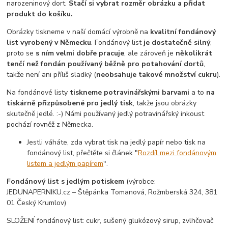
narozeninový dort.
Stačí si vybrat rozměr obrázku a přidat
produkt do košíku.
Obrázky tiskneme v naší domácí výrobně na
kvalitní fondánový
list vyrobený v Německu
. Fondánový list
je dostatečně silný
,
proto se
s ním velmi dobře pracuje
, ale zároveň je
několikrát
tenčí než fondán používaný běžně pro potahování dortů
,
takže není ani příliš sladký (
neobsahuje takové množství cukru
).
Na fondánové listy
tiskneme potravinářskými barvami
a to
na
tiskárně přizpůsobené pro jedlý tisk
, takže jsou obrázky
skutečně jedlé. :-) Námi používaný jedlý potravinářský inkoust
pochází rovněž z Německa.
Jestli váháte, zda vybrat tisk na jedlý papír nebo tisk na
fondánový list, přečtěte si článek "
Rozdíl mezi fondánovým
listem a jedlým papírem
".
Fondánový list s jedlým potiskem
(výrobce:
JEDUNAPERNIKU.cz – Štěpánka Tomanová, Rožmberská 324, 381
01 Český Krumlov)
SLOŽENÍ fondánový list: cukr, sušený glukózový sirup, zvlhčovač