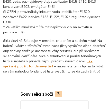
E420, voda, palmojádrový olej, stabilizátor E415, E410, E413,
konzervant E202, emulgátor E464
SLOŽENÍ potravinářský inkoust: voda, stabilizátor E1520,
zvlhčovač E422, barvivo E133, E122*, E102*, regulátor kyselosti
E330
* Ve větším množství může mít nepříznivý vliv na aktivitu a
pozornost dětí
Skladování:
Skladujte v temném, chladném a suchém místě. Na
balení uvádíme tříměsíční trvanlivost (listy vyrábíme až po obdržení
objednávky, takže je dostanete vždy čerstvé), ale při správném
skladování vydrží déle. Více o skladování a použití fondánových
listů si můžete v případě zájmu přečíst v našem článku
Jak
správně použít fondánový list
– naleznete tam i tip na to, když
se vám náhodou fondánové listy vysuší. I to se dá zachránit. :-)
Související zboží
3