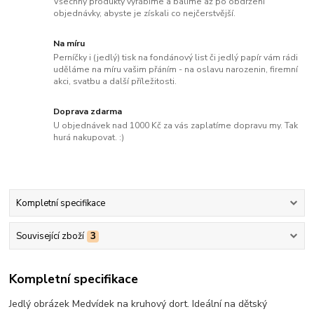
Všechny produkty vyrábíme a balíme až po obdržení
objednávky, abyste je získali co nejčerstvější.
Na míru
Perníčky i (jedlý) tisk na fondánový list či jedlý papír vám rádi
uděláme na míru vašim přáním - na oslavu narozenin, firemní
akci, svatbu a další příležitosti.
Doprava zdarma
U objednávek nad 1000 Kč za vás zaplatíme dopravu my. Tak
hurá nakupovat. :)
Kompletní specifikace
Související zboží
3
Kompletní specifikace
Jedlý obrázek Medvídek na kruhový dort. Ideální na dětský