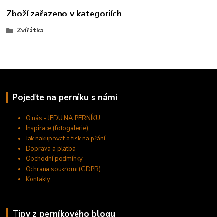
Zboží zařazeno v kategoriích
Zvířátka
Pojeďte na perníku s námi
O nás - JEDU NA PERNÍKU
Inspirace (fotogalerie)
Jak nakupovat a tisk na přání
Doprava a platba
Obchodní podmínky
Ochrana soukromí (GDPR)
Kontakty
Tipy z perníkového blogu