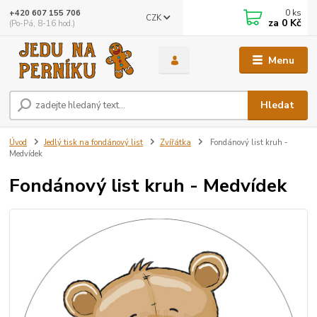
0
ks
+420 607 155 706
CZK
za
0 Kč
(Po-Pá, 8-16 hod.)
Menu
Hledat
Úvod
Jedlý tisk na fondánový list
Zvířátka
Fondánový list kruh -
Medvídek
Fondánový list kruh - Medvídek