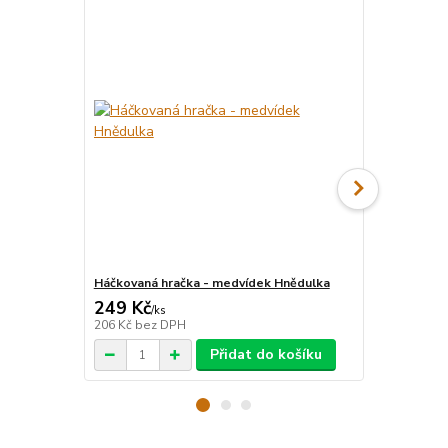
Háčkovaná hračka - medvídek Hnědulka
Kulatý zápi
249 Kč
59 Kč
/
ks
/
ks
206 Kč
bez DPH
53 Kč
bez D
Přidat do košíku