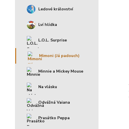
Ledové království
Lví hlídka
L.O.L. Surprise
Mimoni (Já padouch)
Minnie a Mickey Mouse
Na vlásku
Odvážná Vaiana
Prasátko Peppa