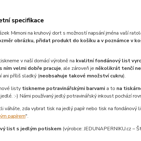
tní specifikace
ázek Mimoni na kruhový dort s možností napsání jména vaší ratole
ozměr obrázku, přidat produkt do košíku a v poznámce v ko
tiskneme v naší domácí výrobně na
kvalitní fondánový list vy
s ním velmi dobře pracuje
, ale zároveň je
několikrát tenčí n
 ani příliš sladký (
neobsahuje takové množství cukru
).
nové listy
tiskneme potravinářskými barvami
a to
na tiskárn
jedlé. :-) Námi používaný jedlý potravinářský inkoust pochází ro
tli váháte, zda vybrat tisk na jedlý papír nebo tisk na fondánový li
lým papírem
".
ý list s jedlým potiskem
(výrobce: JEDUNAPERNIKU.cz – Št