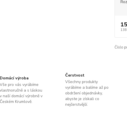
Roz
15
138
Číslo p
Čerstvost
Domácí výroba
Všechny produkty
Vše pro vás vyrábíme
vyrábíme a balíme až po
vlastnoručně a s láskou
obdržení objednávky,
v naší domácí výrobně v
abyste je získali co
Českém Krumlově.
nejčerstvější.