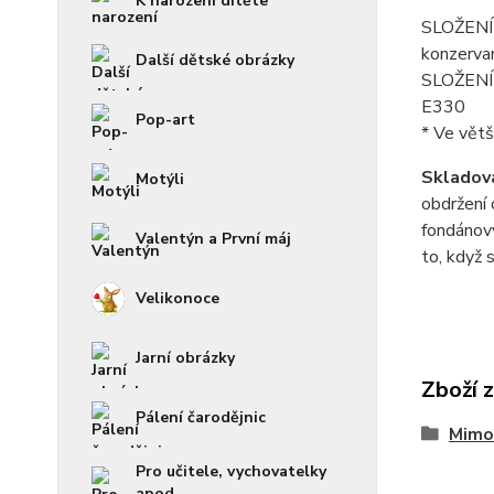
K narození dítěte
SLOŽENÍ f
konzerva
Další dětské obrázky
SLOŽENÍ p
E330
Pop-art
* Ve větš
Skladová
Motýli
obdržení 
fondánový
Valentýn a První máj
to, když 
Velikonoce
Jarní obrázky
Zboží 
Pálení čarodějnic
Mimon
Pro učitele, vychovatelky
apod.