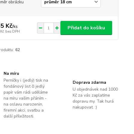
měr obrázku
5 Kč
/
ks
Přidat do košíku
 Kč
bez DPH
roduktu:
62
Na míru
Perníčky i (jedlý) tisk na
Doprava zdarma
fondánový list či jedlý
U objednávek nad 1000
papír vám rádi uděláme
Kč za vás zaplatíme
na míru vašim přáním -
dopravu my. Tak hurá
na oslavu narozenin,
nakupovat. :)
firemní akci, svatbu a
další příležitosti.