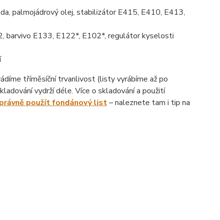
da, palmojádrový olej, stabilizátor E415, E410, E413,
, barvivo E133, E122*, E102*, regulátor kyselosti
í
íme tříměsíční trvanlivost (listy vyrábíme až po
ladování vydrží déle. Více o skladování a použití
správně použít fondánový list
– naleznete tam i tip na