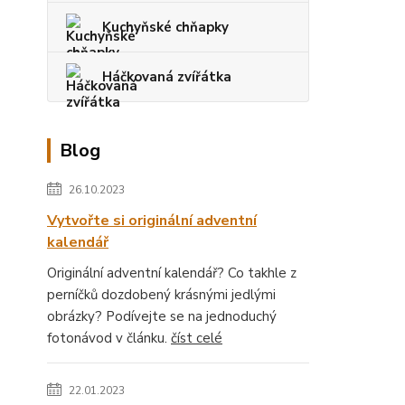
Kuchyňské chňapky
Háčkovaná zvířátka
Blog
26.10.2023
Vytvořte si originální adventní
kalendář
Originální adventní kalendář? Co takhle z
perníčků dozdobený krásnými jedlými
obrázky? Podívejte se na jednoduchý
fotonávod v článku.
číst celé
22.01.2023