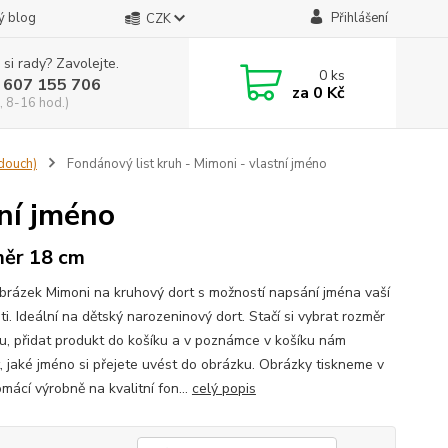
ý blog
Přihlášení
CZK
 si rady? Zavolejte.
0
ks
 607 155 706
za
0 Kč
, 8-16 hod.)
douch)
Fondánový list kruh - Mimoni - vlastní jméno
tní jméno
ěr 18 cm
obrázek Mimoni na kruhový dort s možností napsání jména vaší
ti. Ideální na dětský narozeninový dort. Stačí si vybrat rozměr
u, přidat produkt do košíku a v poznámce v košíku nám
, jaké jméno si přejete uvést do obrázku. Obrázky tiskneme v
mácí výrobně na kvalitní fon...
celý popis