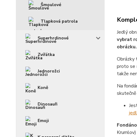
Šmoulové
Komple
Tlapková patrola
Jedlý obr
Superhrdinové
vybrat r
obrázku.
Zvířátka
Obrázky 
proto se
Jednorožci
takže není
Na fondá
Koně
skutečně 
Dinosauři
Jes
jed
Emoji
Fondánov
Krumlov)