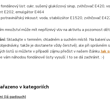
ondánový list: cukr, sušený glukózový sirup, zvlhčovač E420, vo
nt E202, emulgátor E464
otravinářský inkoust: voda, stabilizátor E1520, zvlhčovač E422
ím množství může mít nepříznivý vliv na aktivitu a pozornost dět
ní:
Skladujte v temném, chladném a suchém místě. Na balení uvád
objednávky, takže je dostanete vždy čerstvé), ale při správném sk
ch listů si můžete v případě zájmu přečíst v našem článku
Jak 
se vám náhodou fondánové listy vysuší. I to se dá zachránit. :-)
zařazeno v kategoriích
i (Já padouch)