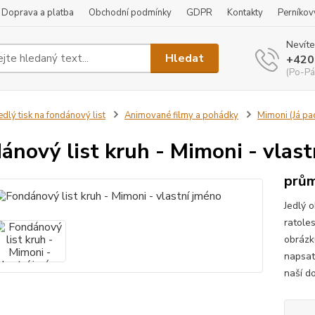
Doprava a platba
Obchodní podmínky
GDPR
Kontakty
Perníkov
Nevíte
Hledat
+420
(Po-Pá
edlý tisk na fondánový list
Animované filmy a pohádky
Mimoni (Já pa
ánový list kruh - Mimoni - vlas
prům
Jedlý 
ratoles
obrázk
napsat
naší do