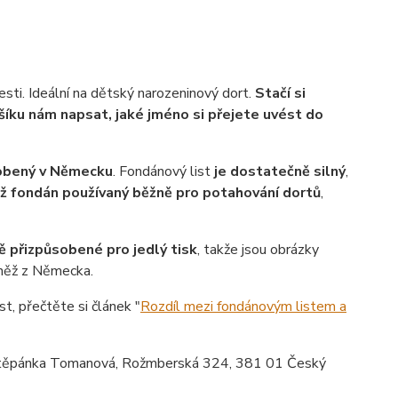
sti. Ideální na dětský narozeninový dort.
Stačí si
šíku nám napsat, jaké jméno si přejete uvést do
robený v Německu
. Fondánový list
je dostatečně silný
,
ež fondán používaný běžně pro potahování dortů
,
ě přizpůsobené pro jedlý tisk
, takže jsou obrázky
vněž z Německa.
st, přečtěte si článek "
Rozdíl mezi fondánovým listem a
ěpánka Tomanová, Rožmberská 324, 381 01 Český