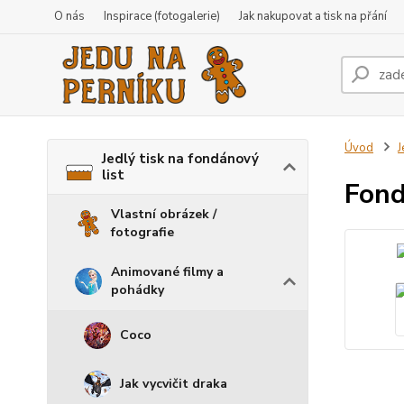
O nás
Inspirace (fotogalerie)
Jak nakupovat a tisk na přání
Úvod
J
Jedlý tisk na fondánový
list
Fond
Vlastní obrázek /
fotografie
Animované filmy a
pohádky
Coco
Jak vycvičit draka