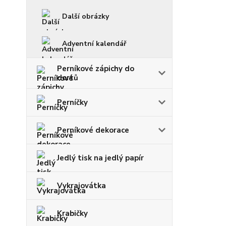
Další obrázky
Adventní kalendář
Perníkové zápichy do
dortů
Perníčky
Perníkové dekorace
Jedlý tisk na jedlý papír
Vykrajovátka
Krabičky