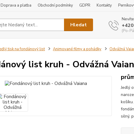
Doprava a platba
Obchodní podmínky
GDPR
Kontakty
Perníkov
Nevíte
Hledat
+420
(Po-Pá
edlý tisk na fondánový list
Animované filmy a pohádky
Odvážná Vaia
ánový list kruh - Odvážná Vaia
prům
Jedlý 
naroze
košíku
fondán
silný, 