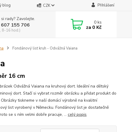
ý blog
Přihlášení
CZK
 si rady? Zavolejte.
0
ks
 607 155 706
za
0 Kč
, 8-16 hod.)
na
Fondánový list kruh - Odvážná Vaiana
na
ěr 16 cm
obrázek Odvážná Vaiana na kruhový dort. Ideální na dětský
ninový dort. Stačí si vybrat rozměr obrázku a přidat produkt do
. Obrázky tiskneme v naší domácí výrobně na kvalitní
ový list vyrobený v Německu. Fondánový list je dostatečně
proto se s ním velmi dobře pracuje, ...
celý popis