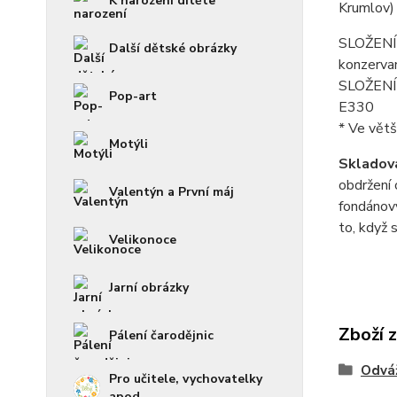
K narození dítěte
Krumlov)
SLOŽENÍ f
Další dětské obrázky
konzerva
SLOŽENÍ p
Pop-art
E330
* Ve větš
Motýli
Skladová
obdržení 
Valentýn a První máj
fondánový
to, když 
Velikonoce
Jarní obrázky
Zboží 
Pálení čarodějnic
Odvá
Pro učitele, vychovatelky
apod.