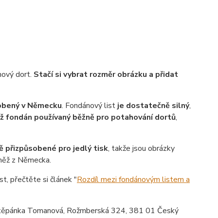
nový dort.
Stačí si vybrat rozměr obrázku a přidat
robený v Německu
. Fondánový list
je dostatečně silný
,
ež fondán používaný běžně pro potahování dortů
,
ě přizpůsobené pro jedlý tisk
, takže jsou obrázky
vněž z Německa.
st, přečtěte si článek "
Rozdíl mezi fondánovým listem a
ěpánka Tomanová, Rožmberská 324, 381 01 Český