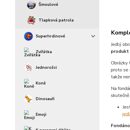
Šmoulové
Tlapková patrola
Komple
Superhrdinové
Jedlý obr
produkt 
Zvířátka
Obrázky 
Jednorožci
proto se
takže není
Koně
Na fondá
skutečně 
Dinosauři
Jes
jed
Emoji
Fondánov