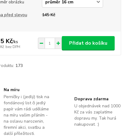
měr obrázku
a před slevou
145 Kč
5 Kč
/
ks
Přidat do košíku
 Kč
bez DPH
roduktu:
173
Na míru
Perníčky i (jedlý) tisk na
Doprava zdarma
fondánový list či jedlý
U objednávek nad 1000
papír vám rádi uděláme
Kč za vás zaplatíme
na míru vašim přáním -
dopravu my. Tak hurá
na oslavu narozenin,
nakupovat. :)
firemní akci, svatbu a
další příležitosti.