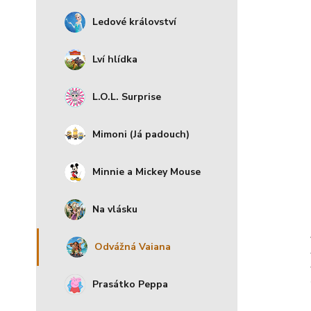
Ledové království
Lví hlídka
L.O.L. Surprise
Mimoni (Já padouch)
Minnie a Mickey Mouse
Na vlásku
Odvážná Vaiana
Prasátko Peppa