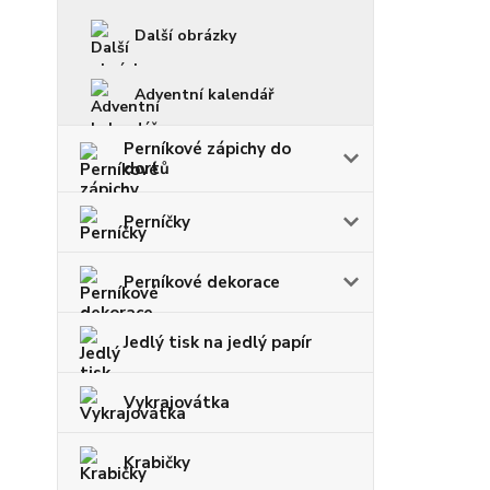
Další obrázky
Adventní kalendář
Perníkové zápichy do
dortů
Perníčky
Perníkové dekorace
Jedlý tisk na jedlý papír
Vykrajovátka
Krabičky