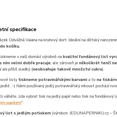
tní specifikace
ázek Odvážná Vaiana na kruhový dort. Ideální na dětský narozeni
do košíku.
tiskneme v naší domácí výrobně na
kvalitní fondánový list vy
s ním velmi dobře pracuje
, ale zároveň je
několikrát tenčí n
 ani příliš sladký (
neobsahuje takové množství cukru
).
nové listy
tiskneme potravinářskými barvami
a to
na tiskárn
jedlé. :-) Námi používaný jedlý potravinářský inkoust pochází ro
tli váháte, zda vybrat tisk na jedlý papír nebo tisk na fondánový li
lým papírem
".
ý list s jedlým potiskem
(výrobce: JEDUNAPERNIKU.cz – Št