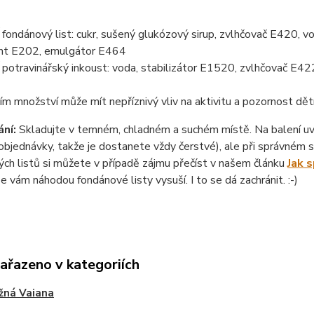
ondánový list: cukr, sušený glukózový sirup, zvlhčovač E420, vo
nt E202, emulgátor E464
otravinářský inkoust: voda, stabilizátor E1520, zvlhčovač E422
ím množství může mít nepříznivý vliv na aktivitu a pozornost dět
ní:
Skladujte v temném, chladném a suchém místě. Na balení uvád
objednávky, takže je dostanete vždy čerstvé), ale při správném sk
ch listů si můžete v případě zájmu přečíst v našem článku
Jak 
se vám náhodou fondánové listy vysuší. I to se dá zachránit. :-)
zařazeno v kategoriích
žná Vaiana