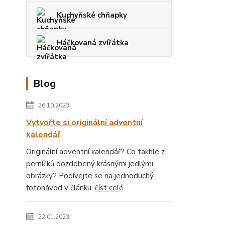
Kuchyňské chňapky
Háčkovaná zvířátka
Blog
26.10.2023
Vytvořte si originální adventní
kalendář
Originální adventní kalendář? Co takhle z
perníčků dozdobený krásnými jedlými
obrázky? Podívejte se na jednoduchý
fotonávod v článku.
číst celé
22.01.2023