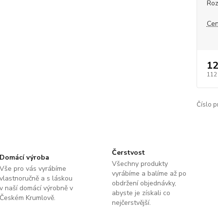
Roz
Cen
12
112
Číslo p
Čerstvost
Domácí výroba
Všechny produkty
Vše pro vás vyrábíme
vyrábíme a balíme až po
vlastnoručně a s láskou
obdržení objednávky,
v naší domácí výrobně v
abyste je získali co
Českém Krumlově.
nejčerstvější.