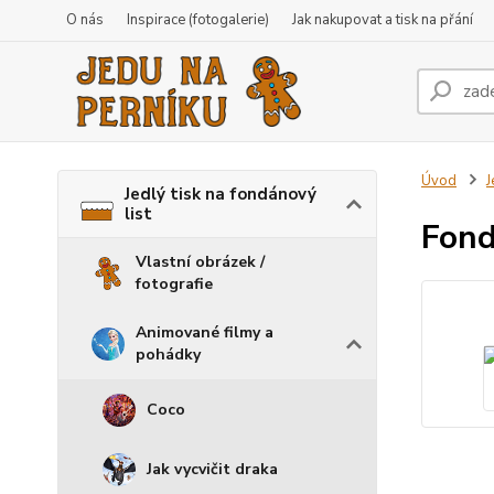
O nás
Inspirace (fotogalerie)
Jak nakupovat a tisk na přání
Úvod
J
Jedlý tisk na fondánový
list
Fond
Vlastní obrázek /
fotografie
Animované filmy a
pohádky
Coco
Jak vycvičit draka