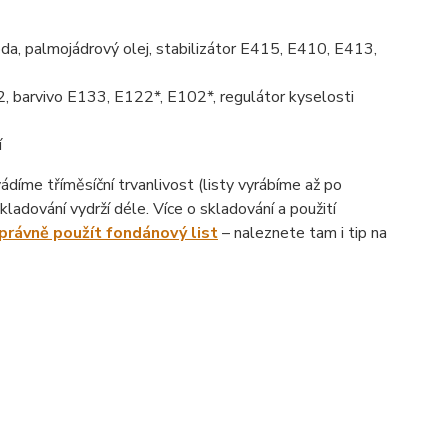
da, palmojádrový olej, stabilizátor E415, E410, E413,
, barvivo E133, E122*, E102*, regulátor kyselosti
í
íme tříměsíční trvanlivost (listy vyrábíme až po
ladování vydrží déle. Více o skladování a použití
správně použít fondánový list
– naleznete tam i tip na