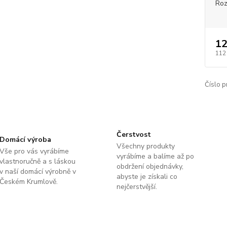
Roz
12
112
Číslo p
Čerstvost
Domácí výroba
Všechny produkty
Vše pro vás vyrábíme
vyrábíme a balíme až po
vlastnoručně a s láskou
obdržení objednávky,
v naší domácí výrobně v
abyste je získali co
Českém Krumlově.
nejčerstvější.