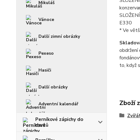
SLOŽENÍ f
Mikuláš
konzerva
SLOŽENÍ p
Vánoce
E330
* Ve větš
Další zimní obrázky
Skladová
obdržení 
Pexeso
fondánový
to, když 
Hasiči
Další obrázky
Zboží 
Adventní kalendář
Zvířá
Perníkové zápichy do
dortů