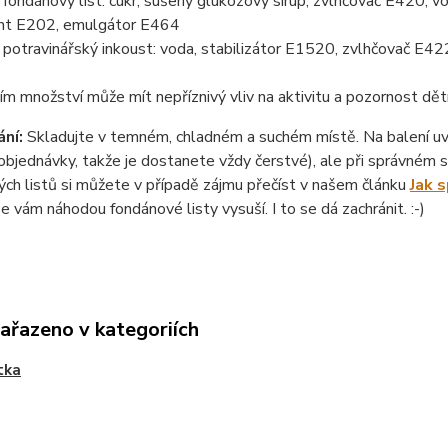
ondánový list: cukr, sušený glukózový sirup, zvlhčovač E420, vo
nt E202, emulgátor E464
otravinářský inkoust: voda, stabilizátor E1520, zvlhčovač E422
ím množství může mít nepříznivý vliv na aktivitu a pozornost dět
ní:
Skladujte v temném, chladném a suchém místě. Na balení uvád
objednávky, takže je dostanete vždy čerstvé), ale při správném sk
ch listů si můžete v případě zájmu přečíst v našem článku
Jak 
se vám náhodou fondánové listy vysuší. I to se dá zachránit. :-)
zařazeno v kategoriích
tka