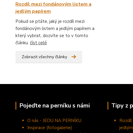
Rozdíl mezi fondánovým listem a
jedlým papírem
Pokud se ptáte, jaký je rozdíl mezi
fondánovým listem a jedlým papírem a
který vybrat, dozvíte se to v tomto
článku.
číst celé
Zobrazit všechny články
Pojeďte na perníku s námi
Tipy z 
O nás - JEDU NA PERNÍKU
Rozdíl
Inspirace (fotogalerie)
jedlým