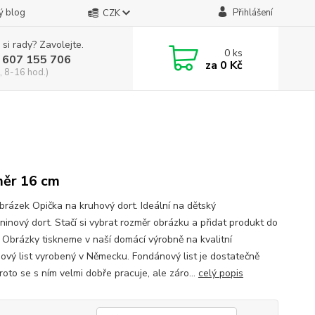
ý blog
Přihlášení
CZK
 si rady? Zavolejte.
0
ks
 607 155 706
za
0 Kč
, 8-16 hod.)
ěr 16 cm
obrázek Opička na kruhový dort. Ideální na dětský
ninový dort. Stačí si vybrat rozměr obrázku a přidat produkt do
. Obrázky tiskneme v naší domácí výrobně na kvalitní
ový list vyrobený v Německu. Fondánový list je dostatečně
proto se s ním velmi dobře pracuje, ale záro...
celý popis