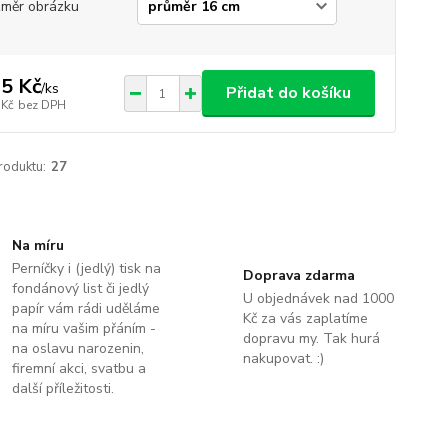
měr obrázku
5 Kč
/
ks
Přidat do košíku
 Kč
bez DPH
roduktu:
27
Na míru
Perníčky i (jedlý) tisk na
Doprava zdarma
fondánový list či jedlý
U objednávek nad 1000
papír vám rádi uděláme
Kč za vás zaplatíme
na míru vašim přáním -
dopravu my. Tak hurá
na oslavu narozenin,
nakupovat. :)
firemní akci, svatbu a
další příležitosti.