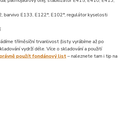
da, palmojádrový olej, stabilizátor E415, E410, E413,
, barvivo E133, E122*, E102*, regulátor kyselosti
í
íme tříměsíční trvanlivost (listy vyrábíme až po
ladování vydrží déle. Více o skladování a použití
správně použít fondánový list
– naleznete tam i tip na