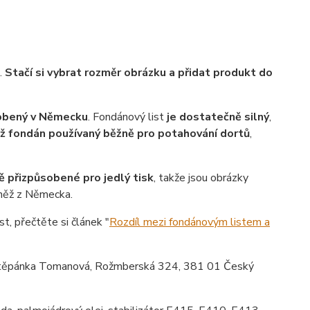
.
Stačí si vybrat rozměr obrázku a přidat produkt do
robený v Německu
. Fondánový list
je dostatečně silný
,
ež fondán používaný běžně pro potahování dortů
,
ě přizpůsobené pro jedlý tisk
, takže jsou obrázky
vněž z Německa.
st, přečtěte si článek "
Rozdíl mezi fondánovým listem a
ěpánka Tomanová, Rožmberská 324, 381 01 Český