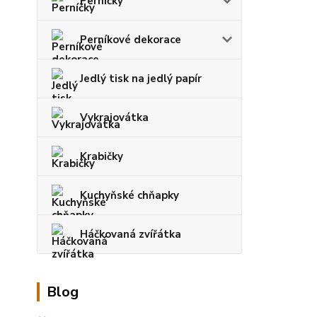
Perníčky
Perníkové dekorace
Jedlý tisk na jedlý papír
Vykrajovátka
Krabičky
Kuchyňské chňapky
Háčkovaná zvířátka
Blog