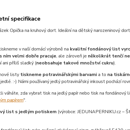
tní specifikace
ázek Opička na kruhový dort. Ideální na dětský narozeninový dort
tiskneme v naší domácí výrobně na
kvalitní fondánový list vy
s ním velmi dobře pracuje
, ale zároveň je
několikrát tenčí n
 ani příliš sladký (
neobsahuje takové množství cukru
).
nové listy
tiskneme potravinářskými barvami
a to
na tiskárn
jedlé. :-) Námi používaný jedlý potravinářský inkoust pochází ro
tli váháte, zda vybrat tisk na jedlý papír nebo tisk na fondánový li
lým papírem
".
ý list s jedlým potiskem
(výrobce: JEDUNAPERNIKU.cz – Št