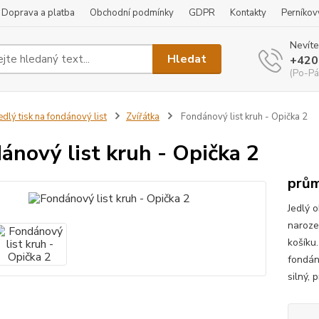
Doprava a platba
Obchodní podmínky
GDPR
Kontakty
Perníkov
Nevíte
Hledat
+420
(Po-Pá
edlý tisk na fondánový list
Zvířátka
Fondánový list kruh - Opička 2
ánový list kruh - Opička 2
prům
Jedlý 
naroze
košíku
fondán
silný, 