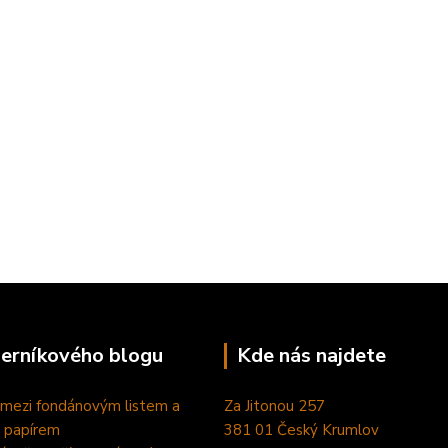
perníkového blogu
Kde nás najdete
 mezi fondánovým listem a
Za Jitonou 257
 papírem
381 01 Český Krumlov