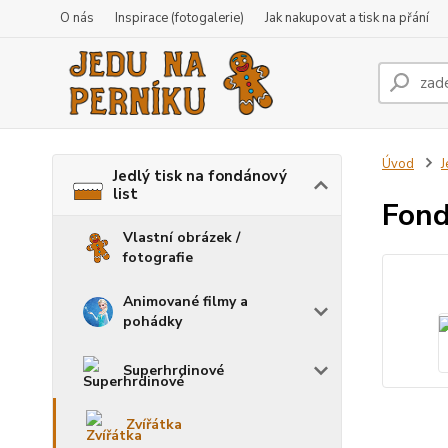
O nás
Inspirace (fotogalerie)
Jak nakupovat a tisk na přání
Úvod
J
Jedlý tisk na fondánový
list
Fond
Vlastní obrázek /
fotografie
Animované filmy a
pohádky
Superhrdinové
Zvířátka