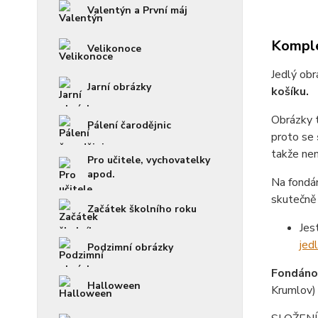
Valentýn a První máj
Komple
Velikonoce
Jedlý obr
Jarní obrázky
košíku.
Obrázky 
Pálení čarodějnic
proto se
takže není
Pro učitele, vychovatelky
apod.
Na fondá
skutečně 
Začátek školního roku
Jes
jed
Podzimní obrázky
Fondánov
Halloween
Krumlov)