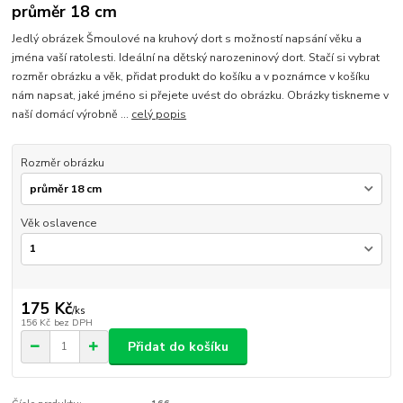
průměr 18 cm
Jedlý obrázek Šmoulové na kruhový dort s možností napsání věku a
jména vaší ratolesti. Ideální na dětský narozeninový dort. Stačí si vybrat
rozměr obrázku a věk, přidat produkt do košíku a v poznámce v košíku
nám napsat, jaké jméno si přejete uvést do obrázku. Obrázky tiskneme v
naší domácí výrobně ...
celý popis
Rozměr obrázku
Věk oslavence
175 Kč
/
ks
156 Kč
bez DPH
Přidat do košíku