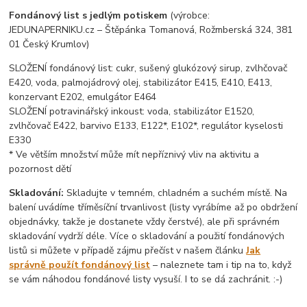
Fondánový list s jedlým potiskem
(výrobce:
JEDUNAPERNIKU.cz – Štěpánka Tomanová, Rožmberská 324, 381
01 Český Krumlov)
SLOŽENÍ fondánový list: cukr, sušený glukózový sirup, zvlhčovač
E420, voda, palmojádrový olej, stabilizátor E415, E410, E413,
konzervant E202, emulgátor E464
SLOŽENÍ potravinářský inkoust: voda, stabilizátor E1520,
zvlhčovač E422, barvivo E133, E122*, E102*, regulátor kyselosti
E330
* Ve větším množství může mít nepříznivý vliv na aktivitu a
pozornost dětí
Skladování:
Skladujte v temném, chladném a suchém místě. Na
balení uvádíme tříměsíční trvanlivost (listy vyrábíme až po obdržení
objednávky, takže je dostanete vždy čerstvé), ale při správném
skladování vydrží déle. Více o skladování a použití fondánových
listů si můžete v případě zájmu přečíst v našem článku
Jak
správně použít fondánový list
– naleznete tam i tip na to, když
se vám náhodou fondánové listy vysuší. I to se dá zachránit. :-)