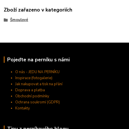
Zboží zařazeno v kategoriích
Šmoulové
Pojeďte na perníku s námi
O nás - JEDU NA PERNÍKU
Inspirace (fotogalerie)
Jak nakupovat a tisk na přání
Doprava a platba
Obchodní podmínky
Ochrana soukromí (GDPR)
Kontakty
Tipy z perníkového blogu