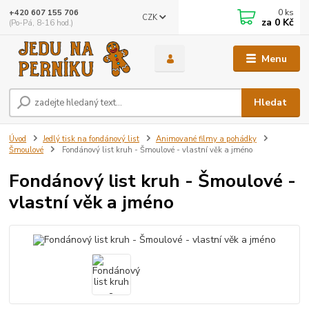
0
ks
+420 607 155 706
CZK
za
0 Kč
(Po-Pá, 8-16 hod.)
Menu
Hledat
Úvod
Jedlý tisk na fondánový list
Animované filmy a pohádky
Šmoulové
Fondánový list kruh - Šmoulové - vlastní věk a jméno
Fondánový list kruh - Šmoulové -
vlastní věk a jméno