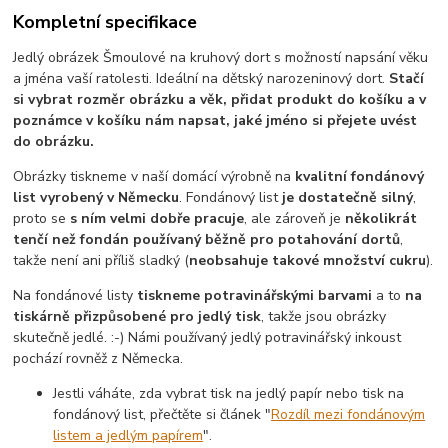
Kompletní specifikace
Jedlý obrázek Šmoulové na kruhový dort s možností napsání věku
a jména vaší ratolesti. Ideální na dětský narozeninový dort.
Stačí
si vybrat rozměr obrázku a věk, přidat produkt do košíku a v
poznámce v košíku nám napsat, jaké jméno si přejete uvést
do obrázku.
Obrázky tiskneme v naší domácí výrobně na
kvalitní fondánový
list vyrobený v Německu
. Fondánový list
je dostatečně silný
,
proto se
s ním velmi dobře pracuje
, ale zároveň je
několikrát
tenčí než fondán používaný běžně pro potahování dortů
,
takže není ani příliš sladký (
neobsahuje takové množství cukru
).
Na fondánové listy
tiskneme potravinářskými barvami
a to
na
tiskárně přizpůsobené pro jedlý tisk
, takže jsou obrázky
skutečně jedlé. :-) Námi používaný jedlý potravinářský inkoust
pochází rovněž z Německa.
Jestli váháte, zda vybrat tisk na jedlý papír nebo tisk na
fondánový list, přečtěte si článek "
Rozdíl mezi fondánovým
listem a jedlým papírem
".