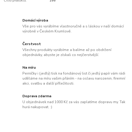
Číslo produktu:
166
Domácí výroba
Vše pro vás vyrábíme vlastnoručně a s láskou v naší domácí
výrobně v Českém Krumlově.
Čerstvost
Všechny produkty vyrábíme a balíme až po obdržení
objednávky, abyste je získali co nejčerstvější.
Na míru
Perníčky i (jedlý) tisk na fondánový list či jedlý papír vám rádi
uděláme na míru vašim přáním - na oslavu narozenin, firemní
akci, svatbu a další příležitosti.
Doprava zdarma
U objednávek nad 1000 Kč za vás zaplatíme dopravu my. Tak
hurá nakupovat. :)