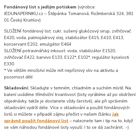
Fondánový list s jedlým potiskem
(výrobce:
JEDUNAPERNIKU.cz – Štěpánka Tomanová, Rožmberská 324, 381
01 Český Krumlov)
SLOŽENÍ fondánový list: cukr, sušený glukózový sirup, zvlhčovač
E420, voda, palmojádrový olej, stabilizátor E415, E410, E413,
konzervant E202, emulgátor E464
SLOŽENÍ potravinářský inkoust: voda, stabilizátor E1520,
zvlhčovač E422, barvivo E133, E122*, E102*, regulátor kyselosti
E330
* Ve větším množství může mít nepříznivý vliv na aktivitu a
pozornost dětí
Skladování:
Skladujte v temném, chladném a suchém místě. Na
balení uvádíme tříměsíční trvanlivost (listy vyrábíme až po obdržení
objednávky, takže je dostanete vždy čerstvé), ale při správném
skladování vydrží déle. Více o skladování a použití fondánových
listů si můžete v případě zájmu přečíst v našem článku
Jak
správně použít fondánový list
– naleznete tam i tip na to, když
se vám náhodou fondánové listy vysuší. I to se dá zachránit. :-)