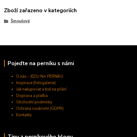
Zboží zařazeno v kategoriích
Šmoulové
Pojeďte na perníku s námi
O nás - JEDU NA PERNÍKU
Inspirace (fotogalerie)
Jak nakupovat a tisk na přání
Doprava a platba
Obchodní podmínky
Ochrana soukromí (GDPR)
Kontakty
Tipy z perníkového blogu