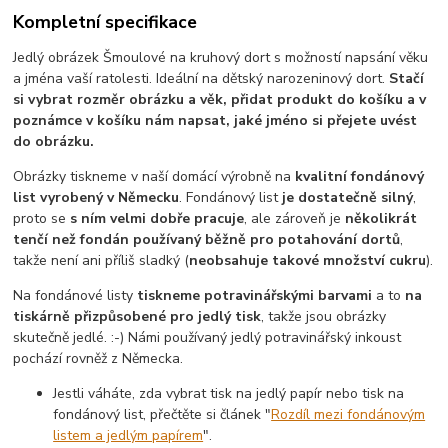
Kompletní specifikace
Jedlý obrázek Šmoulové na kruhový dort s možností napsání věku
a jména vaší ratolesti. Ideální na dětský narozeninový dort.
Stačí
si vybrat rozměr obrázku a věk, přidat produkt do košíku a v
poznámce v košíku nám napsat, jaké jméno si přejete uvést
do obrázku.
Obrázky tiskneme v naší domácí výrobně na
kvalitní fondánový
list vyrobený v Německu
. Fondánový list
je dostatečně silný
,
proto se
s ním velmi dobře pracuje
, ale zároveň je
několikrát
tenčí než fondán používaný běžně pro potahování dortů
,
takže není ani příliš sladký (
neobsahuje takové množství cukru
).
Na fondánové listy
tiskneme potravinářskými barvami
a to
na
tiskárně přizpůsobené pro jedlý tisk
, takže jsou obrázky
skutečně jedlé. :-) Námi používaný jedlý potravinářský inkoust
pochází rovněž z Německa.
Jestli váháte, zda vybrat tisk na jedlý papír nebo tisk na
fondánový list, přečtěte si článek "
Rozdíl mezi fondánovým
listem a jedlým papírem
".