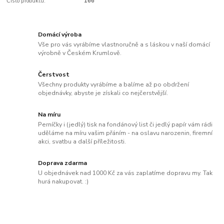
Číslo produktu:
166
Domácí výroba
Vše pro vás vyrábíme vlastnoručně a s láskou v naší domácí
výrobně v Českém Krumlově.
Čerstvost
Všechny produkty vyrábíme a balíme až po obdržení
objednávky, abyste je získali co nejčerstvější.
Na míru
Perníčky i (jedlý) tisk na fondánový list či jedlý papír vám rádi
uděláme na míru vašim přáním - na oslavu narozenin, firemní
akci, svatbu a další příležitosti.
Doprava zdarma
U objednávek nad 1000 Kč za vás zaplatíme dopravu my. Tak
hurá nakupovat. :)