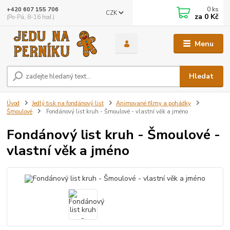
0
ks
+420 607 155 706
CZK
za
0 Kč
(Po-Pá, 8-16 hod.)
Menu
Hledat
Úvod
Jedlý tisk na fondánový list
Animované filmy a pohádky
Šmoulové
Fondánový list kruh - Šmoulové - vlastní věk a jméno
Fondánový list kruh - Šmoulové -
vlastní věk a jméno