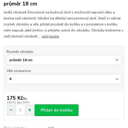
průměr 18 cm
Jedlý obrázek Šmoulové na kruhový dort s možností napsání věku a
jména vaší ratolesti. Ideální na dětský narozeninový dort. Stačí si vybrat
rozměr obrázku a věk, přidat produkt do košíku a v poznámce v košíku
nám napsat, jaké jméno si přejete uvést do obrázku. Obrázky tiskneme v
naší domácí výrobně ...
celý popis
Rozměr obrázku
Věk oslavence
175 Kč
/
ks
156 Kč
bez DPH
Přidat do košíku