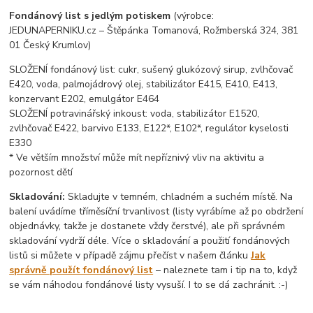
Fondánový list s jedlým potiskem
(výrobce:
JEDUNAPERNIKU.cz – Štěpánka Tomanová, Rožmberská 324, 381
01 Český Krumlov)
SLOŽENÍ fondánový list: cukr, sušený glukózový sirup, zvlhčovač
E420, voda, palmojádrový olej, stabilizátor E415, E410, E413,
konzervant E202, emulgátor E464
SLOŽENÍ potravinářský inkoust: voda, stabilizátor E1520,
zvlhčovač E422, barvivo E133, E122*, E102*, regulátor kyselosti
E330
* Ve větším množství může mít nepříznivý vliv na aktivitu a
pozornost dětí
Skladování:
Skladujte v temném, chladném a suchém místě. Na
balení uvádíme tříměsíční trvanlivost (listy vyrábíme až po obdržení
objednávky, takže je dostanete vždy čerstvé), ale při správném
skladování vydrží déle. Více o skladování a použití fondánových
listů si můžete v případě zájmu přečíst v našem článku
Jak
správně použít fondánový list
– naleznete tam i tip na to, když
se vám náhodou fondánové listy vysuší. I to se dá zachránit. :-)