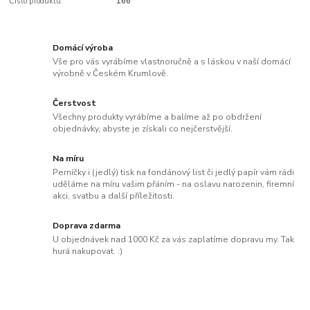
Číslo produktu:
166
Domácí výroba
Vše pro vás vyrábíme vlastnoručně a s láskou v naší domácí
výrobně v Českém Krumlově.
Čerstvost
Všechny produkty vyrábíme a balíme až po obdržení
objednávky, abyste je získali co nejčerstvější.
Na míru
Perníčky i (jedlý) tisk na fondánový list či jedlý papír vám rádi
uděláme na míru vašim přáním - na oslavu narozenin, firemní
akci, svatbu a další příležitosti.
Doprava zdarma
U objednávek nad 1000 Kč za vás zaplatíme dopravu my. Tak
hurá nakupovat. :)