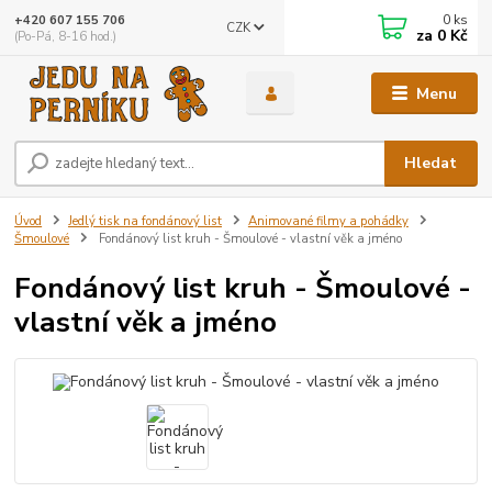
0
ks
+420 607 155 706
CZK
za
0 Kč
(Po-Pá, 8-16 hod.)
Menu
Hledat
Úvod
Jedlý tisk na fondánový list
Animované filmy a pohádky
Šmoulové
Fondánový list kruh - Šmoulové - vlastní věk a jméno
Fondánový list kruh - Šmoulové -
vlastní věk a jméno