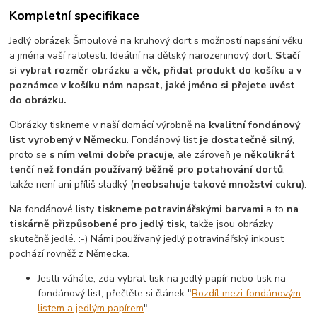
Kompletní specifikace
Jedlý obrázek Šmoulové na kruhový dort s možností napsání věku
a jména vaší ratolesti. Ideální na dětský narozeninový dort.
Stačí
si vybrat rozměr obrázku a věk, přidat produkt do košíku a v
poznámce v košíku nám napsat, jaké jméno si přejete uvést
do obrázku.
Obrázky tiskneme v naší domácí výrobně na
kvalitní fondánový
list vyrobený v Německu
. Fondánový list
je dostatečně silný
,
proto se
s ním velmi dobře pracuje
, ale zároveň je
několikrát
tenčí než fondán používaný běžně pro potahování dortů
,
takže není ani příliš sladký (
neobsahuje takové množství cukru
).
Na fondánové listy
tiskneme potravinářskými barvami
a to
na
tiskárně přizpůsobené pro jedlý tisk
, takže jsou obrázky
skutečně jedlé. :-) Námi používaný jedlý potravinářský inkoust
pochází rovněž z Německa.
Jestli váháte, zda vybrat tisk na jedlý papír nebo tisk na
fondánový list, přečtěte si článek "
Rozdíl mezi fondánovým
listem a jedlým papírem
".