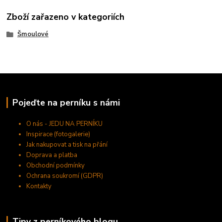
Zboží zařazeno v kategoriích
Šmoulové
Pojeďte na perníku s námi
O nás - JEDU NA PERNÍKU
Inspirace (fotogalerie)
Jak nakupovat a tisk na přání
Doprava a platba
Obchodní podmínky
Ochrana soukromí (GDPR)
Kontakty
Tipy z perníkového blogu