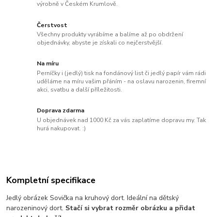
výrobně v Českém Krumlově.
Čerstvost
Všechny produkty vyrábíme a balíme až po obdržení
objednávky, abyste je získali co nejčerstvější.
Na míru
Perníčky i (jedlý) tisk na fondánový list či jedlý papír vám rádi
uděláme na míru vašim přáním - na oslavu narozenin, firemní
akci, svatbu a další příležitosti.
Doprava zdarma
U objednávek nad 1000 Kč za vás zaplatíme dopravu my. Tak
hurá nakupovat. :)
Kompletní specifikace
Jedlý obrázek Sovička na kruhový dort. Ideální na dětský
narozeninový dort.
Stačí si vybrat rozměr obrázku a přidat