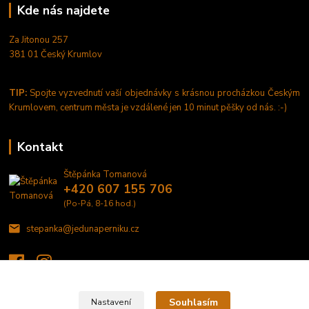
Kde nás najdete
Za Jitonou 257
381 01 Český Krumlov
TIP:
Spojte vyzvednutí vaší objednávky s krásnou procházkou Českým
Krumlovem, centrum města je vzdálené jen 10 minut pěšky od nás. :-)
Kontakt
Štěpánka Tomanová
+420 607 155 706
(Po-Pá, 8-16 hod.)
stepanka@jedunaperniku.cz
Souhlasím
Nastavení