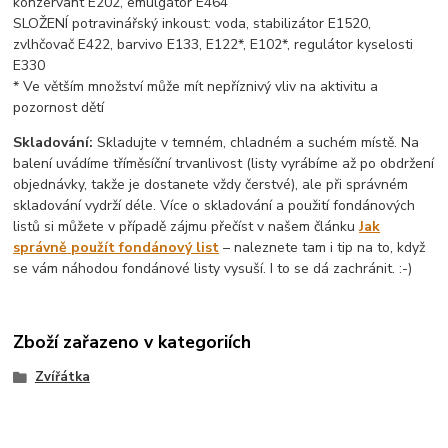
konzervant E202, emulgátor E464
SLOŽENÍ potravinářský inkoust: voda, stabilizátor E1520,
zvlhčovač E422, barvivo E133, E122*, E102*, regulátor kyselosti
E330
* Ve větším množství může mít nepříznivý vliv na aktivitu a
pozornost dětí
Skladování:
Skladujte v temném, chladném a suchém místě. Na
balení uvádíme tříměsíční trvanlivost (listy vyrábíme až po obdržení
objednávky, takže je dostanete vždy čerstvé), ale při správném
skladování vydrží déle. Více o skladování a použití fondánových
listů si můžete v případě zájmu přečíst v našem článku
Jak
správně použít fondánový list
– naleznete tam i tip na to, když
se vám náhodou fondánové listy vysuší. I to se dá zachránit. :-)
Zboží zařazeno v kategoriích
Zvířátka