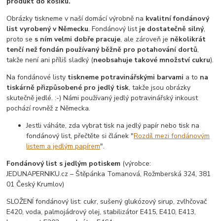
produkt do košíku.
Obrázky tiskneme v naší domácí výrobně na
kvalitní fondánový
list vyrobený v Německu
. Fondánový list
je dostatečně silný
,
proto se
s ním velmi dobře pracuje
, ale zároveň je
několikrát
tenčí než fondán používaný běžně pro potahování dortů
,
takže není ani příliš sladký (
neobsahuje takové množství cukru
).
Na fondánové listy
tiskneme potravinářskými barvami
a to
na
tiskárně přizpůsobené pro jedlý tisk
, takže jsou obrázky
skutečně jedlé. :-) Námi používaný jedlý potravinářský inkoust
pochází rovněž z Německa.
Jestli váháte, zda vybrat tisk na jedlý papír nebo tisk na
fondánový list, přečtěte si článek "
Rozdíl mezi fondánovým
listem a jedlým papírem
".
Fondánový list s jedlým potiskem
(výrobce:
JEDUNAPERNIKU.cz – Štěpánka Tomanová, Rožmberská 324, 381
01 Český Krumlov)
SLOŽENÍ fondánový list: cukr, sušený glukózový sirup, zvlhčovač
E420, voda, palmojádrový olej, stabilizátor E415, E410, E413,