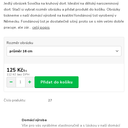
Jedlý obrázek Sovička na kruhový dort. Ideální na dětský narozeninový
dort. Stačí si vybrat rozměr obrázku a přidat produkt do košíku. Obrázky
tiskneme v naší domácí výrobně na kvalitní fondánový list vyrobený v
Německu. Fondánový list je dostatečně silný, proto se s ním velmi dobře
pracuje, ale zár...
celý popis
Rozměr obrázku
125 Kč
/
ks
112 Kč
bez DPH
Přidat do košíku
Číslo produktu:
27
Domácí výroba
Vše pro vás vyrábíme vlastnoručně a s láskou v naší domácí