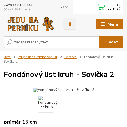
0
ks
+420 607 155 706
CZK
za
0 Kč
(Po-Pá, 8-16 hod.)
Menu
Hledat
Úvod
Jedlý tisk na fondánový list
Zvířátka
Fondánový list kruh -
Sovička 2
Fondánový list kruh - Sovička 2
průměr 16 cm