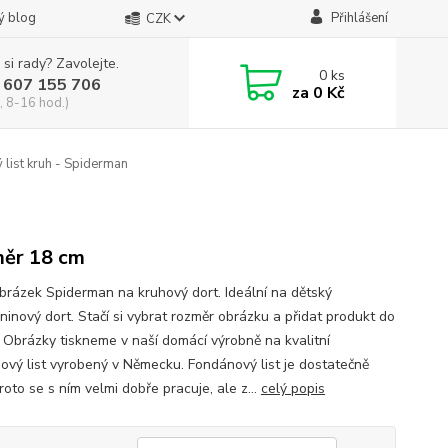
ý blog
Přihlášení
CZK
 si rady? Zavolejte.
0
ks
 607 155 706
za
0 Kč
, 8-16 hod.)
list kruh - Spiderman
ěr 18 cm
obrázek Spiderman na kruhový dort. Ideální na dětský
ninový dort. Stačí si vybrat rozměr obrázku a přidat produkt do
. Obrázky tiskneme v naší domácí výrobně na kvalitní
ový list vyrobený v Německu. Fondánový list je dostatečně
proto se s ním velmi dobře pracuje, ale z...
celý popis