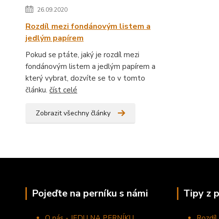
26.09.2020
Rozdíl mezi fondánovým listem a
jedlým papírem
Pokud se ptáte, jaký je rozdíl mezi
fondánovým listem a jedlým papírem a
který vybrat, dozvíte se to v tomto
článku.
číst celé
Zobrazit všechny články
Pojeďte na perníku s námi
Tipy z 
O nás - JEDU NA PERNÍKU
Rozdíl