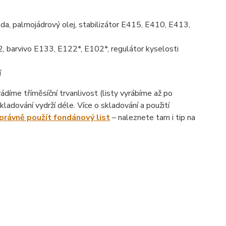
da, palmojádrový olej, stabilizátor E415, E410, E413,
, barvivo E133, E122*, E102*, regulátor kyselosti
í
íme tříměsíční trvanlivost (listy vyrábíme až po
ladování vydrží déle. Více o skladování a použití
správně použít fondánový list
– naleznete tam i tip na