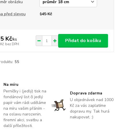
měr obrázku
a před slevou
145 Kč
5 Kč
/
ks
Přidat do košíku
 Kč
bez DPH
roduktu:
55
Na míru
Perníčky i (jedlý) tisk na
Doprava zdarma
fondánový list či jedlý
U objednávek nad 1000
papír vám rádi uděláme
Kč za vás zaplatíme
na míru vašim přáním -
dopravu my. Tak hurá
na oslavu narozenin,
nakupovat. :)
firemní akci, svatbu a
další příležitosti.