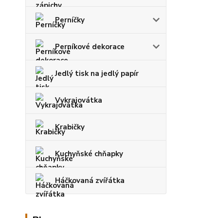
Perníčky
Perníkové dekorace
Jedlý tisk na jedlý papír
Vykrajovátka
Krabičky
Kuchyňské chňapky
Háčkovaná zvířátka