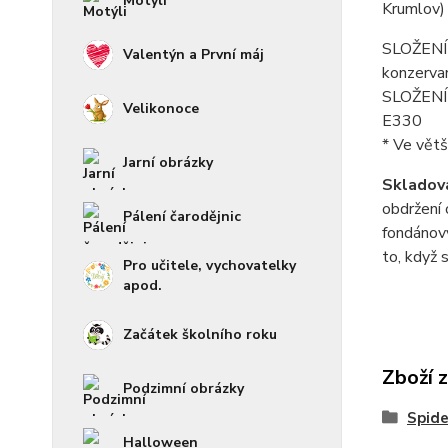
Motýli
Krumlov)
SLOŽENÍ f
Valentýn a První máj
konzerva
SLOŽENÍ p
Velikonoce
E330
* Ve větš
Jarní obrázky
Skladová
obdržení 
Pálení čarodějnic
fondánový
to, když 
Pro učitele, vychovatelky
apod.
Začátek školního roku
Zboží 
Podzimní obrázky
Spid
Halloween