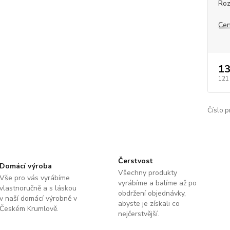
Roz
Cen
13
121
Číslo p
Čerstvost
Domácí výroba
Všechny produkty
Vše pro vás vyrábíme
vyrábíme a balíme až po
vlastnoručně a s láskou
obdržení objednávky,
v naší domácí výrobně v
abyste je získali co
Českém Krumlově.
nejčerstvější.