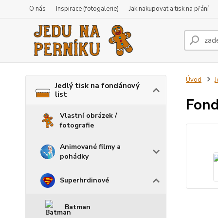
O nás
Inspirace (fotogalerie)
Jak nakupovat a tisk na přání
Úvod
J
Jedlý tisk na fondánový
list
Fond
Vlastní obrázek /
fotografie
Animované filmy a
pohádky
Superhrdinové
Batman