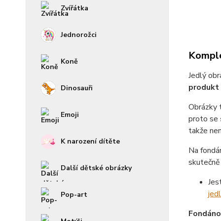
Zvířátka
Jednorožci
Komple
Koně
Jedlý obr
produkt 
Dinosauři
Obrázky 
Emoji
proto se
takže není
K narození dítěte
Na fondá
skutečně 
Další dětské obrázky
Jes
jed
Pop-art
Fondánov