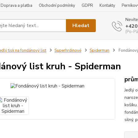
Doprava a platba
Obchodní podmínky
GDPR
Kontakty
Perníkov
Nevíte
Hledat
+420
(Po-Pá
edlý tisk na fondánový list
Superhrdinové
Spiderman
Fondánový 
ánový list kruh - Spiderman
prům
Jedlý 
naroze
košíku
fondán
silný, 