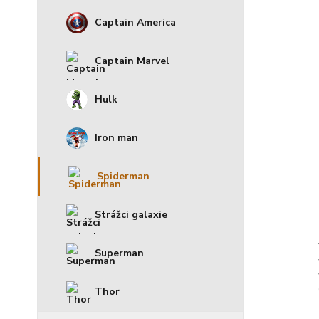
Captain America
Captain Marvel
Hulk
Iron man
Spiderman
Strážci galaxie
Superman
Thor