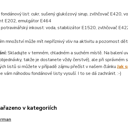
ondánový list: cukr, sušený glukózový sirup, zvlhčovač E420, vo
nt E202, emulgátor E464
otravinářský inkoust: voda, stabilizátor E1520, zvlhčovač E422
ím množství může mít nepříznivý vliv na aktivitu a pozornost dět
ní:
Skladujte v temném, chladném a suchém místě. Na balení uvád
objednávky, takže je dostanete vždy čerstvé), ale při správném sk
ch listů si můžete v případě zájmu přečíst v našem článku
Jak 
se vám náhodou fondánové listy vysuší. I to se dá zachránit. :-)
zařazeno v kategoriích
erman