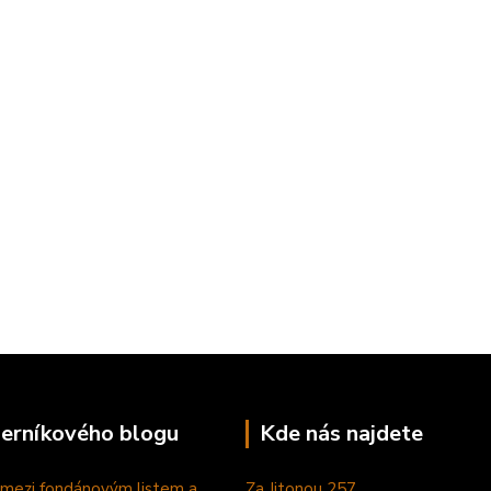
perníkového blogu
Kde nás najdete
 mezi fondánovým listem a
Za Jitonou 257