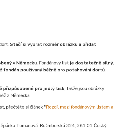
dort.
Stačí si vybrat rozměr obrázku a přidat
robený v Německu
. Fondánový list
je dostatečně silný
,
ež fondán používaný běžně pro potahování dortů
,
ě přizpůsobené pro jedlý tisk
, takže jsou obrázky
vněž z Německa.
st, přečtěte si článek "
Rozdíl mezi fondánovým listem a
ěpánka Tomanová, Rožmberská 324, 381 01 Český