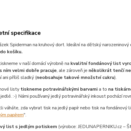
tní specifikace
ázek Spiderman na kruhový dort. Ideální na dětský narozeninový 
do košíku.
tiskneme v naší domácí výrobně na
kvalitní fondánový list vy
s ním velmi dobře pracuje
, ale zároveň je
několikrát tenčí n
 ani příliš sladký (
neobsahuje takové množství cukru
).
nové listy
tiskneme potravinářskými barvami
a to
na tiskárn
jedlé. :-) Námi používaný jedlý potravinářský inkoust pochází ro
tli váháte, zda vybrat tisk na jedlý papír nebo tisk na fondánový li
lým papírem
".
ý list s jedlým potiskem
(výrobce: JEDUNAPERNIKU.cz – Št