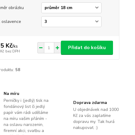
měr obrázku
 oslavence
5 Kč
/
ks
Přidat do košíku
 Kč
bez DPH
roduktu:
58
Na míru
Perníčky i (jedlý) tisk na
Doprava zdarma
fondánový list či jedlý
U objednávek nad 1000
papír vám rádi uděláme
Kč za vás zaplatíme
na míru vašim přáním -
dopravu my. Tak hurá
na oslavu narozenin,
nakupovat. :)
firemní akci, svatbu a