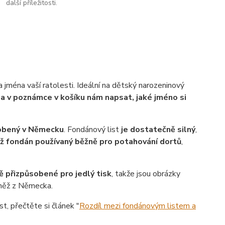
další příležitosti.
 jména vaší ratolesti. Ideální na dětský narozeninový
u a v poznámce v košíku nám napsat, jaké jméno si
robený v Německu
. Fondánový list
je dostatečně silný
,
ež fondán používaný běžně pro potahování dortů
,
ě přizpůsobené pro jedlý tisk
, takže jsou obrázky
vněž z Německa.
st, přečtěte si článek "
Rozdíl mezi fondánovým listem a