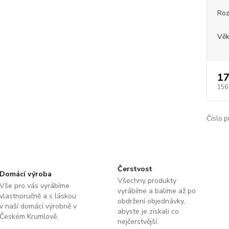
Roz
Věk
17
156
Číslo p
Čerstvost
Domácí výroba
Všechny produkty
Vše pro vás vyrábíme
vyrábíme a balíme až po
vlastnoručně a s láskou
obdržení objednávky,
v naší domácí výrobně v
abyste je získali co
Českém Krumlově.
nejčerstvější.