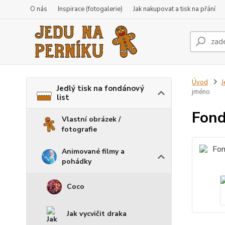
O nás
Inspirace (fotogalerie)
Jak nakupovat a tisk na přání
Úvod
J
Jedlý tisk na fondánový
jméno
list
Fond
Vlastní obrázek /
fotografie
Animované filmy a
pohádky
Coco
Jak vycvičit draka