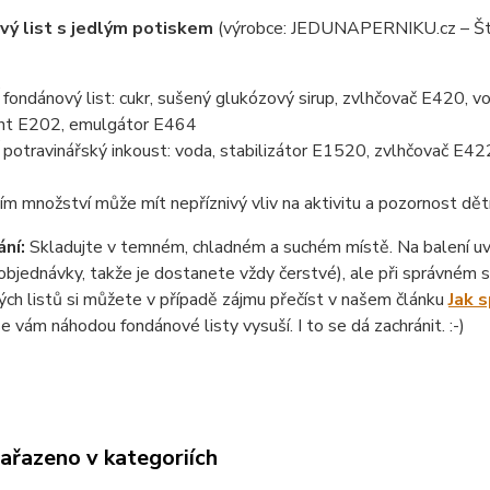
ý list s jedlým potiskem
(výrobce: JEDUNAPERNIKU.cz – Št
ondánový list: cukr, sušený glukózový sirup, zvlhčovač E420, vo
nt E202, emulgátor E464
otravinářský inkoust: voda, stabilizátor E1520, zvlhčovač E422
ím množství může mít nepříznivý vliv na aktivitu a pozornost dět
ní:
Skladujte v temném, chladném a suchém místě. Na balení uvád
objednávky, takže je dostanete vždy čerstvé), ale při správném sk
ch listů si můžete v případě zájmu přečíst v našem článku
Jak 
se vám náhodou fondánové listy vysuší. I to se dá zachránit. :-)
zařazeno v kategoriích