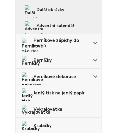
Další obrázky
Adventní kalendář
Perníkové zápichy do
dortů
Perníčky
Perníkové dekorace
Jedlý tisk na jedlý papír
Vykrajovátka
Krabičky