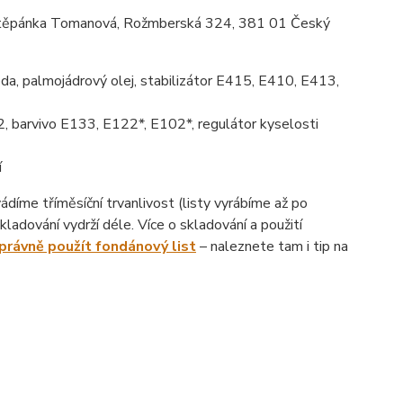
ěpánka Tomanová, Rožmberská 324, 381 01 Český
da, palmojádrový olej, stabilizátor E415, E410, E413,
, barvivo E133, E122*, E102*, regulátor kyselosti
í
íme tříměsíční trvanlivost (listy vyrábíme až po
ladování vydrží déle. Více o skladování a použití
správně použít fondánový list
– naleznete tam i tip na