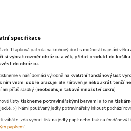
tní specifikace
ázek Tlapková patrola na kruhový dort s možností napsání věku a
čí si vybrat rozměr obrázku a věk, přidat produkt do košík
uvést do obrázku.
tiskneme v naší domácí výrobně na
kvalitní fondánový list vy
s ním velmi dobře pracuje
, ale zároveň je
několikrát tenčí n
 ani příliš sladký (
neobsahuje takové množství cukru
).
nové listy
tiskneme potravinářskými barvami
a to
na tiskárn
jedlé. :-) Námi používaný jedlý potravinářský inkoust pochází ro
tli váháte, zda vybrat tisk na jedlý papír nebo tisk na fondánový li
lým papírem
".