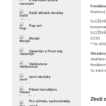
K narození dítěte
Fondánov
Krumlov)
Další dětské obrázky
SLOŽENÍ f
Pop-art
konzerva
SLOŽENÍ p
E330
Motýli
* Ve větš
Valentýn a První máj
Skladová
obdržení 
Velikonoce
fondánový
to, když 
Jarní obrázky
Pálení čarodějnic
Zboží 
Pro učitele, vychovatelky
apod.