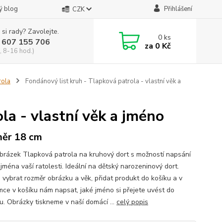
ý blog
Přihlášení
CZK
 si rady? Zavolejte.
0
ks
 607 155 706
za
0 Kč
, 8-16 hod.)
rola
Fondánový list kruh - Tlapková patrola - vlastní věk a
la - vlastní věk a jméno
ěr 18 cm
obrázek Tlapková patrola na kruhový dort s možností napsání
jména vaší ratolesti. Ideální na dětský narozeninový dort.
i vybrat rozměr obrázku a věk, přidat produkt do košíku a v
ce v košíku nám napsat, jaké jméno si přejete uvést do
u. Obrázky tiskneme v naší domácí ...
celý popis