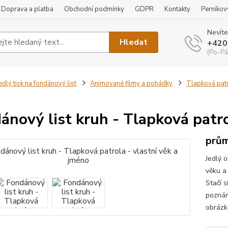
Doprava a platba
Obchodní podmínky
GDPR
Kontakty
Perníkov
Nevíte
Hledat
+420
(Po-Pá
edlý tisk na fondánový list
Animované filmy a pohádky
Tlapková pat
ánový list kruh - Tlapková patro
prům
Jedlý 
věku a 
Stačí s
poznám
obrázk