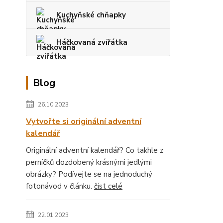
Kuchyňské chňapky
Háčkovaná zvířátka
Blog
26.10.2023
Vytvořte si originální adventní
kalendář
Originální adventní kalendář? Co takhle z
perníčků dozdobený krásnými jedlými
obrázky? Podívejte se na jednoduchý
fotonávod v článku.
číst celé
22.01.2023