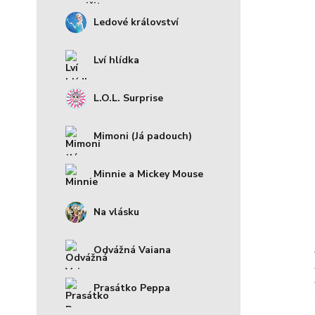
Ledové království
Lví hlídka
L.O.L. Surprise
Mimoni (Já padouch)
Minnie a Mickey Mouse
Na vlásku
Odvážná Vaiana
Prasátko Peppa