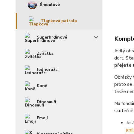
Šmoulové
Tlapková patrola
Superhrdinové
Komple
Jedlý obr
Zvířátka
dort.
Sta
přejete 
Jednorožci
Obrázky 
proto se
Koně
takže není
Dinosauři
Na fondá
skutečně 
Emoji
Jes
jed