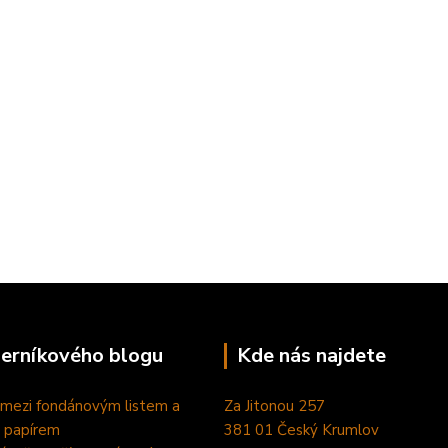
perníkového blogu
Kde nás najdete
 mezi fondánovým listem a
Za Jitonou 257
 papírem
381 01 Český Krumlov