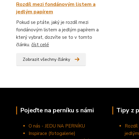
Rozdíl mezi fondánovým listem a
jedlým papírem
Pokud se ptáte, jaký je rozdíl mezi
fondánovým listem a jedlým papírem a
který vybrat, dozvíte se to v tomto
článku.
číst celé
Zobrazit všechny články
Pojeďte na perníku s námi
Tipy z 
O nás - JEDU NA PERNÍKU
Rozdíl
Inspirace (fotogalerie)
jedlým