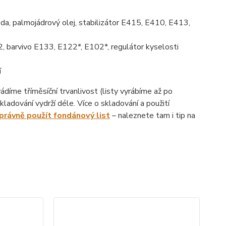
da, palmojádrový olej, stabilizátor E415, E410, E413,
, barvivo E133, E122*, E102*, regulátor kyselosti
í
íme tříměsíční trvanlivost (listy vyrábíme až po
ladování vydrží déle. Více o skladování a použití
správně použít fondánový list
– naleznete tam i tip na