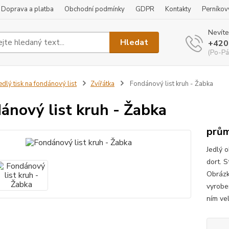
Doprava a platba
Obchodní podmínky
GDPR
Kontakty
Perníkov
Nevíte
Hledat
+420
(Po-Pá
edlý tisk na fondánový list
Zvířátka
Fondánový list kruh - Žabka
ánový list kruh - Žabka
prům
Jedlý 
dort. S
Obrázk
vyrobe
ním vel