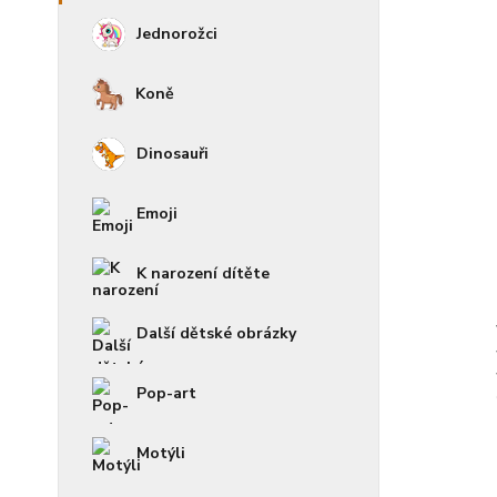
Jednorožci
Koně
Dinosauři
Emoji
K narození dítěte
Další dětské obrázky
Pop-art
Motýli