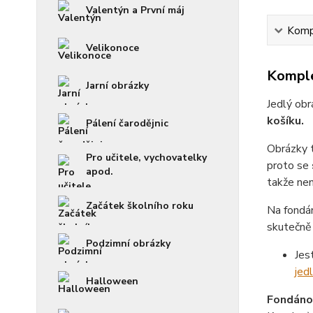
Valentýn a První máj
Kompl
Velikonoce
Komple
Jarní obrázky
Jedlý obr
košíku.
Pálení čarodějnic
Obrázky 
Pro učitele, vychovatelky
proto se
apod.
takže není
Začátek školního roku
Na fondá
skutečně 
Podzimní obrázky
Jes
jed
Halloween
Fondánov