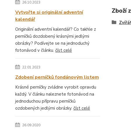
26.10.2023
Zboží 
Vytvořte si originální adventní
kalendář
Zvířá
Originální adventní kalendář? Co takhle z
perníčků dozdobený krásnými jedlými
obrázky? Podívejte se na jednoduchý
fotonávod v článku.
číst celé
22.01.2023
Zdobení perníčků fondánovým listem
Krásné perníčky zvládne vyrobit opravdu
každý. V článku naleznete fotonávod na
jednoduchou přípravu perníčků
ozdobených jedlými obrázky.
číst celé
26.09.2020