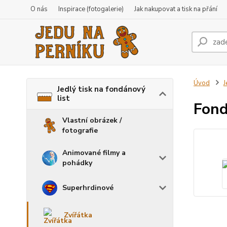
O nás
Inspirace (fotogalerie)
Jak nakupovat a tisk na přání
Úvod
J
Jedlý tisk na fondánový
list
Fond
Vlastní obrázek /
fotografie
Animované filmy a
pohádky
Superhrdinové
Zvířátka