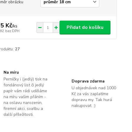
měr obrázku
5 Kč
/
ks
Přidat do košíku
 Kč
bez DPH
roduktu:
27
Na míru
Perníčky i (jedlý) tisk na
Doprava zdarma
fondánový list či jedlý
U objednávek nad 1000
papír vám rádi uděláme
Kč za vás zaplatíme
na míru vašim přáním -
dopravu my. Tak hurá
na oslavu narozenin,
nakupovat. :)
firemní akci, svatbu a
další příležitosti.