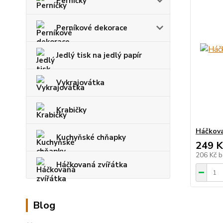
Perníčky
Perníkové dekorace
Jedlý tisk na jedlý papír
Vykrajovátka
Krabičky
Háčkova
Kuchyňské chňapky
249 K
206 Kč
b
Háčkovaná zvířátka
Blog