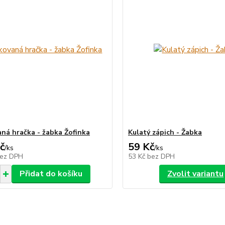
ná hračka - žabka Žofinka
Kulatý zápich - Žabka
č
59 Kč
/
ks
/
ks
ez DPH
53 Kč
bez DPH
Přidat do košíku
Zvolit variantu