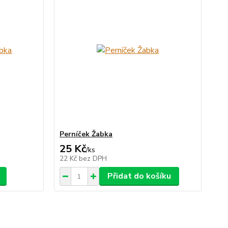
Perníček Žabka
25 Kč
/
ks
22 Kč
bez DPH
Přidat do košíku