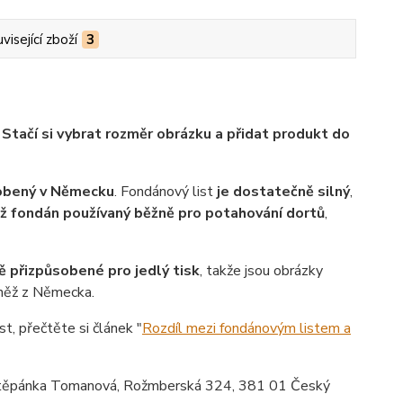
visející zboží
3
.
Stačí si vybrat rozměr obrázku a přidat produkt do
robený v Německu
. Fondánový list
je dostatečně silný
,
ež fondán používaný běžně pro potahování dortů
,
ě přizpůsobené pro jedlý tisk
, takže jsou obrázky
vněž z Německa.
st, přečtěte si článek "
Rozdíl mezi fondánovým listem a
ěpánka Tomanová, Rožmberská 324, 381 01 Český