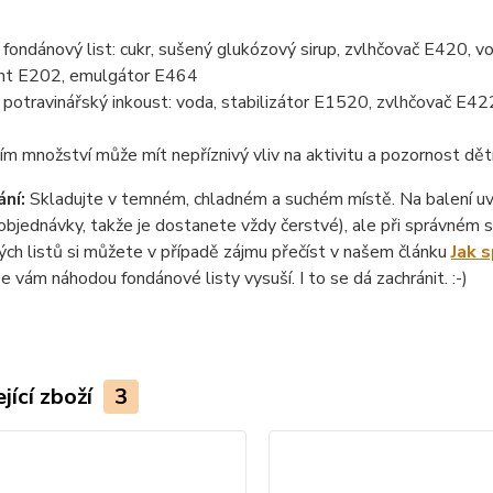
ondánový list: cukr, sušený glukózový sirup, zvlhčovač E420, vo
nt E202, emulgátor E464
otravinářský inkoust: voda, stabilizátor E1520, zvlhčovač E422
ím množství může mít nepříznivý vliv na aktivitu a pozornost dět
ní:
Skladujte v temném, chladném a suchém místě. Na balení uvád
objednávky, takže je dostanete vždy čerstvé), ale při správném sk
ch listů si můžete v případě zájmu přečíst v našem článku
Jak 
se vám náhodou fondánové listy vysuší. I to se dá zachránit. :-)
jící zboží
3