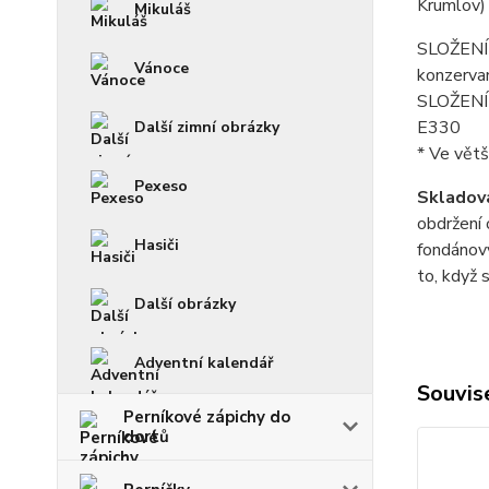
Krumlov)
Mikuláš
SLOŽENÍ f
Vánoce
konzerva
SLOŽENÍ p
E330
Další zimní obrázky
* Ve větš
Pexeso
Skladová
obdržení 
Hasiči
fondánový
to, když 
Další obrázky
Adventní kalendář
Souvise
Perníkové zápichy do
dortů