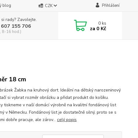
ý blog
Přihlášení
CZK
 si rady? Zavolejte.
0
ks
 607 155 706
za
0 Kč
, 8-16 hod.)
ěr 18 cm
obrázek Žabka na kruhový dort. Ideální na dětský narozeninový
tačí si vybrat rozměr obrázku a přidat produkt do košíku.
y tiskneme v naší domácí výrobně na kvalitní fondánový list
ný v Německu. Fondánový list je dostatečně silný, proto se s
mi dobře pracuje, ale zárov...
celý popis