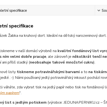
etní specifikace
Sou
tní specifikace
ázek Žabka na kruhový dort. Ideální na dětský narozeninový dort
tiskneme v naší domácí výrobně na
kvalitní fondánový list vy
s ním velmi dobře pracuje
, ale zároveň je
několikrát tenčí n
 ani příliš sladký (
neobsahuje takové množství cukru
).
nové listy
tiskneme potravinářskými barvami
a to
na tiskárn
jedlé. :-) Námi používaný jedlý potravinářský inkoust pochází ro
tli váháte, zda vybrat tisk na jedlý papír nebo tisk na fondánový li
lým papírem
".
ý list s jedlým potiskem
(výrobce: JEDUNAPERNIKU.cz – Št