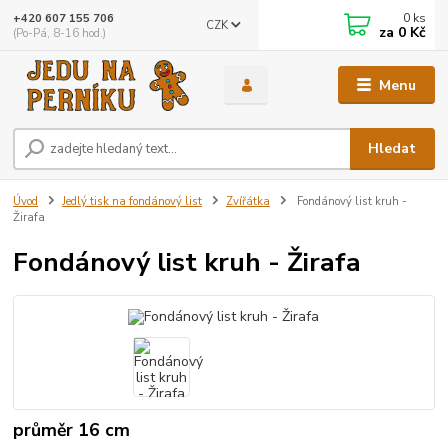
0
ks
+420 607 155 706
CZK
za
0 Kč
(Po-Pá, 8-16 hod.)
Menu
Hledat
Úvod
Jedlý tisk na fondánový list
Zvířátka
Fondánový list kruh -
Žirafa
Fondánový list kruh - Žirafa
průměr 16 cm