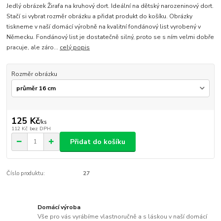
Jedlý obrázek Žirafa na kruhový dort. Ideální na dětský narozeninový dort.
Stačí si vybrat rozměr obrázku a přidat produkt do košíku. Obrázky
tiskneme v naší domácí výrobně na kvalitní fondánový list vyrobený v
Německu. Fondánový list je dostatečně silný, proto se s ním velmi dobře
pracuje, ale záro...
celý popis
Rozměr obrázku
125 Kč
/
ks
112 Kč
bez DPH
Přidat do košíku
Číslo produktu:
27
Domácí výroba
Vše pro vás vyrábíme vlastnoručně a s láskou v naší domácí