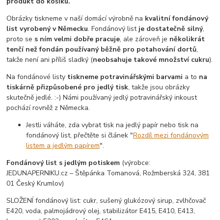
produkt do košíku.
Obrázky tiskneme v naší domácí výrobně na
kvalitní fondánový
list vyrobený v Německu
. Fondánový list
je dostatečně silný
,
proto se
s ním velmi dobře pracuje
, ale zároveň je
několikrát
tenčí než fondán používaný běžně pro potahování dortů
,
takže není ani příliš sladký (
neobsahuje takové množství cukru
).
Na fondánové listy
tiskneme potravinářskými barvami
a to
na
tiskárně přizpůsobené pro jedlý tisk
, takže jsou obrázky
skutečně jedlé. :-) Námi používaný jedlý potravinářský inkoust
pochází rovněž z Německa.
Jestli váháte, zda vybrat tisk na jedlý papír nebo tisk na
fondánový list, přečtěte si článek "
Rozdíl mezi fondánovým
listem a jedlým papírem
".
Fondánový list s jedlým potiskem
(výrobce:
JEDUNAPERNIKU.cz – Štěpánka Tomanová, Rožmberská 324, 381
01 Český Krumlov)
SLOŽENÍ fondánový list: cukr, sušený glukózový sirup, zvlhčovač
E420, voda, palmojádrový olej, stabilizátor E415, E410, E413,