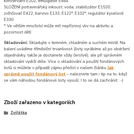
konzervant E202, emulgátor E464
SLOŽENÍ potravinářský inkoust: voda, stabilizátor E1520,
zvlhčovač E422, barvivo E133, E122*, E102*, regulátor kyselosti
E330
* Ve větším množství může mít nepříznivý vliv na aktivitu a
pozornost dětí
Skladování:
Skladujte v temném, chladném a suchém místě. Na
balení uvádíme tříměsíční trvanlivost (listy vyrábíme až po obdržení
objednávky, takže je dostanete vždy čerstvé), ale při správném
skladování vydrží déle. Více o skladování a použití fondánových
listů si můžete v případě zájmu přečíst v našem článku
Jak
správně použít fondánový list
– naleznete tam i tip na to, když
se vám náhodou fondánové listy vysuší. I to se dá zachránit. :-)
Zboží zařazeno v kategoriích
Zvířátka