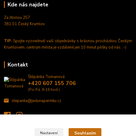
Kde nás najdete
Za Jitonou 257
381 01 Český Krumlov
TIP:
Spojte vyzvednutí vaší objednávky s krásnou procházkou Českým
Krumlovem, centrum města je vzdálené jen 10 minut pěšky od nás. :-)
Kontakt
Štěpánka Tomanová
+420 607 155 706
(Po-Pá, 8-16 hod.)
stepanka@jedunaperniku.cz
Souhlasím
Nastavení