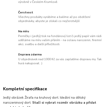
výrobně v Českém Krumlově.
Čerstvost
Všechny produkty vyrábíme a balíme až po obdržení
objednávky, abyste je získali co nejčerstvější.
Na míru
Perníčky i (jedlý) tisk na fondánový list či jedlý papír vám rádi
uděláme na míru vašim přáním - na oslavu narozenin, firemní
akci, svatbu a další příležitosti.
Doprava zdarma
U objednávek nad 1000 Kč za vás zaplatíme dopravu my. Tak
hurá nakupovat. :)
Kompletní specifikace
Jedlý obrázek Žirafa na kruhový dort. Ideální na dětský
narozeninový dort.
Stačí si vybrat rozměr obrázku a přidat