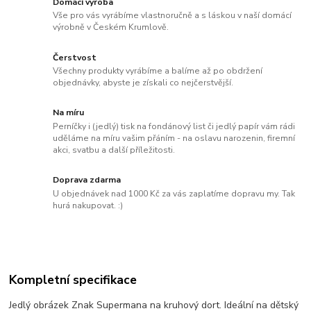
Domácí výroba
Vše pro vás vyrábíme vlastnoručně a s láskou v naší domácí
výrobně v Českém Krumlově.
Čerstvost
Všechny produkty vyrábíme a balíme až po obdržení
objednávky, abyste je získali co nejčerstvější.
Na míru
Perníčky i (jedlý) tisk na fondánový list či jedlý papír vám rádi
uděláme na míru vašim přáním - na oslavu narozenin, firemní
akci, svatbu a další příležitosti.
Doprava zdarma
U objednávek nad 1000 Kč za vás zaplatíme dopravu my. Tak
hurá nakupovat. :)
Kompletní specifikace
Jedlý obrázek Znak Supermana na kruhový dort. Ideální na dětský