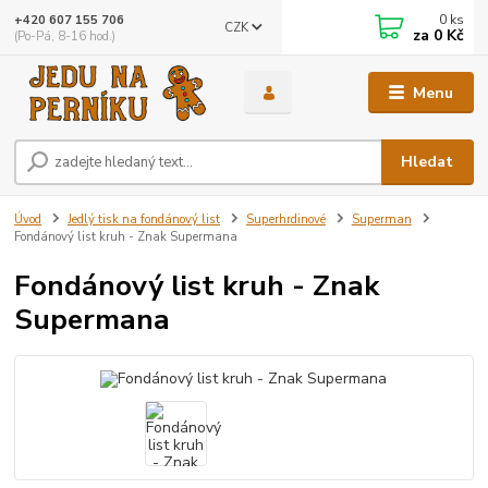
0
ks
+420 607 155 706
CZK
za
0 Kč
(Po-Pá, 8-16 hod.)
Menu
Hledat
Úvod
Jedlý tisk na fondánový list
Superhrdinové
Superman
Fondánový list kruh - Znak Supermana
Fondánový list kruh - Znak
Supermana