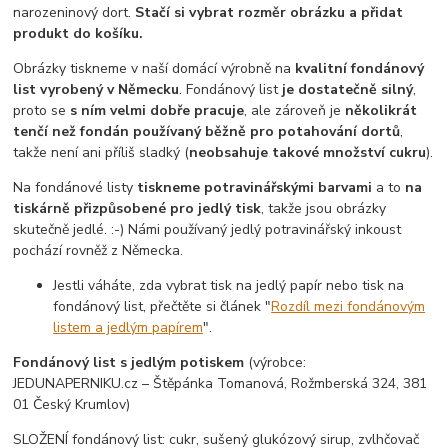
narozeninový dort.
Stačí si vybrat rozměr obrázku a přidat
produkt do košíku.
Obrázky tiskneme v naší domácí výrobně na
kvalitní fondánový
list vyrobený v Německu
. Fondánový list
je dostatečně silný
,
proto se
s ním velmi dobře pracuje
, ale zároveň je
několikrát
tenčí než fondán používaný běžně pro potahování dortů
,
takže není ani příliš sladký (
neobsahuje takové množství cukru
).
Na fondánové listy
tiskneme potravinářskými barvami
a to
na
tiskárně přizpůsobené pro jedlý tisk
, takže jsou obrázky
skutečně jedlé. :-) Námi používaný jedlý potravinářský inkoust
pochází rovněž z Německa.
Jestli váháte, zda vybrat tisk na jedlý papír nebo tisk na
fondánový list, přečtěte si článek "
Rozdíl mezi fondánovým
listem a jedlým papírem
".
Fondánový list s jedlým potiskem
(výrobce:
JEDUNAPERNIKU.cz – Štěpánka Tomanová, Rožmberská 324, 381
01 Český Krumlov)
SLOŽENÍ fondánový list: cukr, sušený glukózový sirup, zvlhčovač