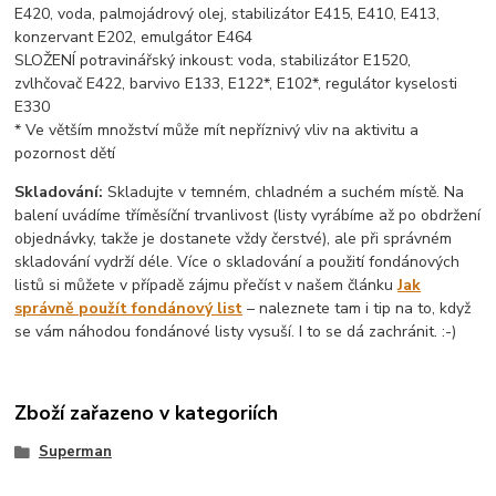
E420, voda, palmojádrový olej, stabilizátor E415, E410, E413,
konzervant E202, emulgátor E464
SLOŽENÍ potravinářský inkoust: voda, stabilizátor E1520,
zvlhčovač E422, barvivo E133, E122*, E102*, regulátor kyselosti
E330
* Ve větším množství může mít nepříznivý vliv na aktivitu a
pozornost dětí
Skladování:
Skladujte v temném, chladném a suchém místě. Na
balení uvádíme tříměsíční trvanlivost (listy vyrábíme až po obdržení
objednávky, takže je dostanete vždy čerstvé), ale při správném
skladování vydrží déle. Více o skladování a použití fondánových
listů si můžete v případě zájmu přečíst v našem článku
Jak
správně použít fondánový list
– naleznete tam i tip na to, když
se vám náhodou fondánové listy vysuší. I to se dá zachránit. :-)
Zboží zařazeno v kategoriích
Superman