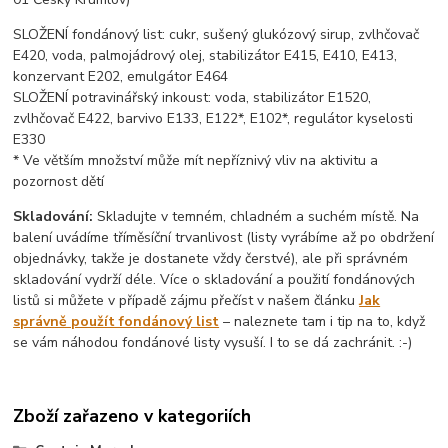
SLOŽENÍ fondánový list: cukr, sušený glukózový sirup, zvlhčovač
E420, voda, palmojádrový olej, stabilizátor E415, E410, E413,
konzervant E202, emulgátor E464
SLOŽENÍ potravinářský inkoust: voda, stabilizátor E1520,
zvlhčovač E422, barvivo E133, E122*, E102*, regulátor kyselosti
E330
* Ve větším množství může mít nepříznivý vliv na aktivitu a
pozornost dětí
Skladování:
Skladujte v temném, chladném a suchém místě. Na
balení uvádíme tříměsíční trvanlivost (listy vyrábíme až po obdržení
objednávky, takže je dostanete vždy čerstvé), ale při správném
skladování vydrží déle. Více o skladování a použití fondánových
listů si můžete v případě zájmu přečíst v našem článku
Jak
správně použít fondánový list
– naleznete tam i tip na to, když
se vám náhodou fondánové listy vysuší. I to se dá zachránit. :-)
Zboží zařazeno v kategoriích