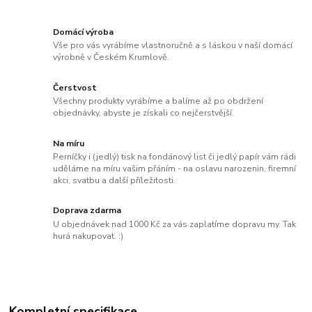
Domácí výroba
Vše pro vás vyrábíme vlastnoručně a s láskou v naší domácí
výrobně v Českém Krumlově.
Čerstvost
Všechny produkty vyrábíme a balíme až po obdržení
objednávky, abyste je získali co nejčerstvější.
Na míru
Perníčky i (jedlý) tisk na fondánový list či jedlý papír vám rádi
uděláme na míru vašim přáním - na oslavu narozenin, firemní
akci, svatbu a další příležitosti.
Doprava zdarma
U objednávek nad 1000 Kč za vás zaplatíme dopravu my. Tak
hurá nakupovat. :)
Kompletní specifikace