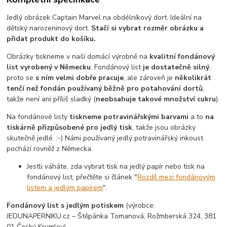
Jedlý obrázek Captain Marvel na obdélníkový dort. Ideální na
dětský narozeninový dort.
Stačí si vybrat rozměr obrázku a
přidat produkt do košíku.
Obrázky tiskneme v naší domácí výrobně na
kvalitní fondánový
list vyrobený v Německu
. Fondánový list
je dostatečně silný
,
proto se
s ním velmi dobře pracuje
, ale zároveň je
několikrát
tenčí než fondán používaný běžně pro potahování dortů
,
takže není ani příliš sladký (
neobsahuje takové množství cukru
).
Na fondánové listy
tiskneme potravinářskými barvami
a to
na
tiskárně přizpůsobené pro jedlý tisk
, takže jsou obrázky
skutečně jedlé. :-) Námi používaný jedlý potravinářský inkoust
pochází rovněž z Německa.
Jestli váháte, zda vybrat tisk na jedlý papír nebo tisk na
fondánový list, přečtěte si článek "
Rozdíl mezi fondánovým
listem a jedlým papírem
".
Fondánový list s jedlým potiskem
(výrobce:
JEDUNAPERNIKU.cz – Štěpánka Tomanová, Rožmberská 324, 381
01 Český Krumlov)