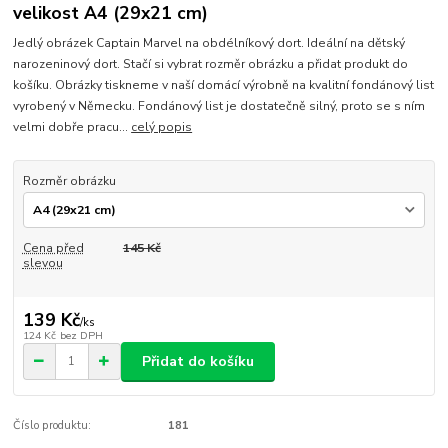
velikost A4 (29x21 cm)
Jedlý obrázek Captain Marvel na obdélníkový dort. Ideální na dětský
narozeninový dort. Stačí si vybrat rozměr obrázku a přidat produkt do
košíku. Obrázky tiskneme v naší domácí výrobně na kvalitní fondánový list
vyrobený v Německu. Fondánový list je dostatečně silný, proto se s ním
velmi dobře pracu...
celý popis
Rozměr obrázku
Cena před
145 Kč
slevou
139 Kč
/
ks
124 Kč
bez DPH
Přidat do košíku
Číslo produktu:
181