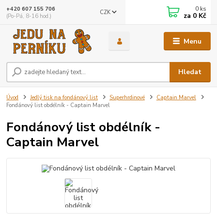
0
ks
+420 607 155 706
CZK
za
0 Kč
(Po-Pá, 8-16 hod.)
Menu
Hledat
Úvod
Jedlý tisk na fondánový list
Superhrdinové
Captain Marvel
Fondánový list obdélník - Captain Marvel
Fondánový list obdélník -
Captain Marvel