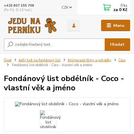
0
ks
+420 607 155 706
CZK
za
0 Kč
(Po-Pá, 8-16 hod.)
Menu
Hledat
Úvod
Jedlý tisk na fondánový list
Animované filmy a pohádky
Coco
Fondánový list obdélník - Coco - vlastní věk a jméno
Fondánový list obdélník - Coco -
vlastní věk a jméno