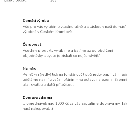
Číslo produktu:
168
Domácí výroba
Vše pro vás vyrábíme vlastnoručně a s láskou v naší domácí
výrobně v Českém Krumlově.
Čerstvost
Všechny produkty vyrábíme a balíme až po obdržení
objednávky, abyste je získali co nejčerstvější.
Na míru
Perníčky i (jedlý) tisk na fondánový list či jedlý papír vám rádi
uděláme na míru vašim přáním - na oslavu narozenin, firemní
akci, svatbu a další příležitosti.
Doprava zdarma
U objednávek nad 1000 Kč za vás zaplatíme dopravu my. Tak
hurá nakupovat. :)