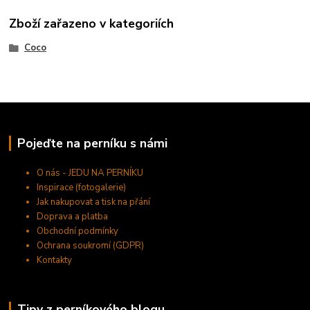
Zboží zařazeno v kategoriích
Coco
Pojeďte na perníku s námi
O nás - JEDU NA PERNÍKU
Inspirace (fotogalerie)
Jak nakupovat a tisk na přání
Doprava a platba
Obchodní podmínky
Ochrana soukromí (GDPR)
Kontakty
Tipy z perníkového blogu