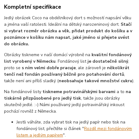
Kompletní specifikace
Jedlý obrázek Coco na obdélníkový dort s možností napsání věku
a jména vaší ratolesti. Ideální na dětský narozeninový dort.
Stačí
si vybrat rozměr obrázku a věk, přidat produkt do košíku a v
poznámce v košíku nám napsat, jaké jméno si přejete uvést
do obrázku.
Obrázky tiskneme v naší domácí výrobně na
kvalitní fondánový
list vyrobený v Německu
. Fondánový list
je dostatečně silný
,
proto se
s ním velmi dobře pracuje
, ale zároveň je
několikrát
tenčí než fondán používaný běžně pro potahování dortů
,
takže není ani příliš sladký (
neobsahuje takové množství cukru
).
Na fondánové listy
tiskneme potravinářskými barvami
a to
na
tiskárně přizpůsobené pro jedlý tisk
, takže jsou obrázky
skutečně jedlé. :-) Námi používaný jedlý potravinářský inkoust
pochází rovněž z Německa.
Jestli váháte, zda vybrat tisk na jedlý papír nebo tisk na
fondánový list, přečtěte si článek "
Rozdíl mezi fondánovým
listem a jedlým papírem
".