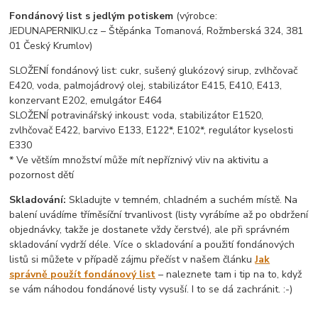
Fondánový list s jedlým potiskem
(výrobce:
JEDUNAPERNIKU.cz – Štěpánka Tomanová, Rožmberská 324, 381
01 Český Krumlov)
SLOŽENÍ fondánový list: cukr, sušený glukózový sirup, zvlhčovač
E420, voda, palmojádrový olej, stabilizátor E415, E410, E413,
konzervant E202, emulgátor E464
SLOŽENÍ potravinářský inkoust: voda, stabilizátor E1520,
zvlhčovač E422, barvivo E133, E122*, E102*, regulátor kyselosti
E330
* Ve větším množství může mít nepříznivý vliv na aktivitu a
pozornost dětí
Skladování:
Skladujte v temném, chladném a suchém místě. Na
balení uvádíme tříměsíční trvanlivost (listy vyrábíme až po obdržení
objednávky, takže je dostanete vždy čerstvé), ale při správném
skladování vydrží déle. Více o skladování a použití fondánových
listů si můžete v případě zájmu přečíst v našem článku
Jak
správně použít fondánový list
– naleznete tam i tip na to, když
se vám náhodou fondánové listy vysuší. I to se dá zachránit. :-)