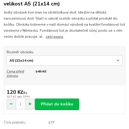
velikost A5 (21x14 cm)
Jedlý obrázek Iron man na obdélníkový dort. Ideální na dětský
narozeninový dort. Stačí si vybrat rozměr obrázku a přidat produkt do
košíku. Obrázky tiskneme v naší domácí výrobně na kvalitní fondánový list
vyrobený v Německu. Fondánový list je dostatečně silný, proto se s ním
velmi dobře pracuje, al...
celý popis
Rozměr obrázku
Cena před
145 Kč
slevou
120 Kč
/
ks
107 Kč
bez DPH
Přidat do košíku
Číslo produktu:
177