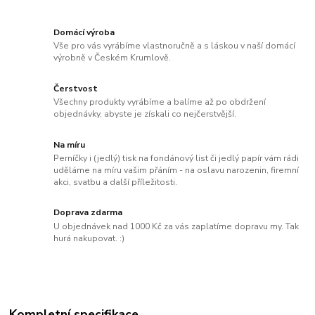
Domácí výroba
Vše pro vás vyrábíme vlastnoručně a s láskou v naší domácí
výrobně v Českém Krumlově.
Čerstvost
Všechny produkty vyrábíme a balíme až po obdržení
objednávky, abyste je získali co nejčerstvější.
Na míru
Perníčky i (jedlý) tisk na fondánový list či jedlý papír vám rádi
uděláme na míru vašim přáním - na oslavu narozenin, firemní
akci, svatbu a další příležitosti.
Doprava zdarma
U objednávek nad 1000 Kč za vás zaplatíme dopravu my. Tak
hurá nakupovat. :)
Kompletní specifikace