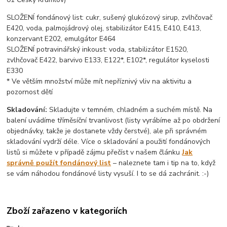
SLOŽENÍ fondánový list: cukr, sušený glukózový sirup, zvlhčovač
E420, voda, palmojádrový olej, stabilizátor E415, E410, E413,
konzervant E202, emulgátor E464
SLOŽENÍ potravinářský inkoust: voda, stabilizátor E1520,
zvlhčovač E422, barvivo E133, E122*, E102*, regulátor kyselosti
E330
* Ve větším množství může mít nepříznivý vliv na aktivitu a
pozornost dětí
Skladování:
Skladujte v temném, chladném a suchém místě. Na
balení uvádíme tříměsíční trvanlivost (listy vyrábíme až po obdržení
objednávky, takže je dostanete vždy čerstvé), ale při správném
skladování vydrží déle. Více o skladování a použití fondánových
listů si můžete v případě zájmu přečíst v našem článku
Jak
správně použít fondánový list
– naleznete tam i tip na to, když
se vám náhodou fondánové listy vysuší. I to se dá zachránit. :-)
Zboží zařazeno v kategoriích