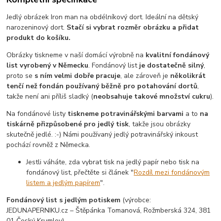
Jedlý obrázek Iron man na obdélníkový dort. Ideální na dětský
narozeninový dort.
Stačí si vybrat rozměr obrázku a přidat
produkt do košíku.
Obrázky tiskneme v naší domácí výrobně na
kvalitní fondánový
list vyrobený v Německu
. Fondánový list
je dostatečně silný
,
proto se
s ním velmi dobře pracuje
, ale zároveň je
několikrát
tenčí než fondán používaný běžně pro potahování dortů
,
takže není ani příliš sladký (
neobsahuje takové množství cukru
).
Na fondánové listy
tiskneme potravinářskými barvami
a to
na
tiskárně přizpůsobené pro jedlý tisk
, takže jsou obrázky
skutečně jedlé. :-) Námi používaný jedlý potravinářský inkoust
pochází rovněž z Německa.
Jestli váháte, zda vybrat tisk na jedlý papír nebo tisk na
fondánový list, přečtěte si článek "
Rozdíl mezi fondánovým
listem a jedlým papírem
".
Fondánový list s jedlým potiskem
(výrobce:
JEDUNAPERNIKU.cz – Štěpánka Tomanová, Rožmberská 324, 381
01 Český Krumlov)