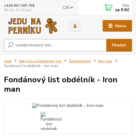
0
ks
+420 607 155 706
CZK
za
0 Kč
(Po-Pá, 8-16 hod.)
Menu
Hledat
Úvod
Jedlý tisk na fondánový list
Superhrdinové
Iron man
Fondánový list obdélník - Iron man
Fondánový list obdélník - Iron
man