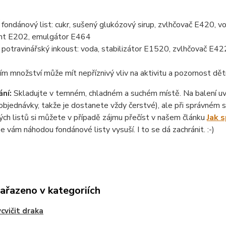
ondánový list: cukr, sušený glukózový sirup, zvlhčovač E420, vo
nt E202, emulgátor E464
otravinářský inkoust: voda, stabilizátor E1520, zvlhčovač E422
ím množství může mít nepříznivý vliv na aktivitu a pozornost dět
ní:
Skladujte v temném, chladném a suchém místě. Na balení uvád
objednávky, takže je dostanete vždy čerstvé), ale při správném sk
ch listů si můžete v případě zájmu přečíst v našem článku
Jak 
se vám náhodou fondánové listy vysuší. I to se dá zachránit. :-)
zařazeno v kategoriích
ycvičit draka