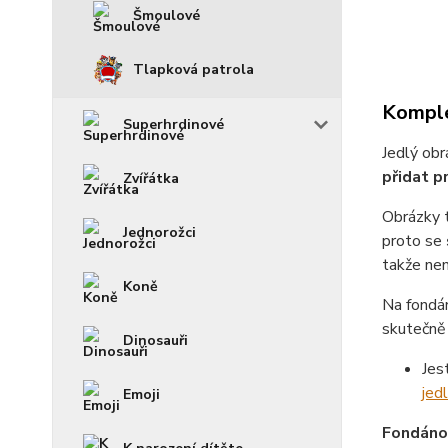
Šmoulové
Tlapková patrola
Komple
Superhrdinové
Jedlý obr
přidat p
Zvířátka
Obrázky 
Jednorožci
proto se
takže není
Koně
Na fondá
skutečně 
Dinosauři
Jes
jed
Emoji
Fondánov