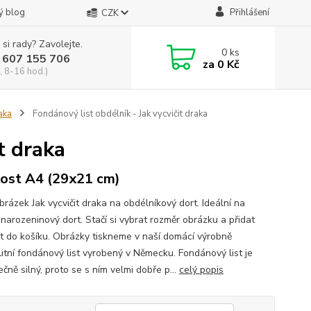
ý blog
Přihlášení
CZK
 si rady? Zavolejte.
0
ks
 607 155 706
za
0 Kč
, 8-16 hod.)
raka
Fondánový list obdélník - Jak vycvičit draka
t draka
kost A4 (29x21 cm)
brázek Jak vycvičit draka na obdélníkový dort. Ideální na
 narozeninový dort. Stačí si vybrat rozměr obrázku a přidat
t do košíku. Obrázky tiskneme v naší domácí výrobně
litní fondánový list vyrobený v Německu. Fondánový list je
čně silný, proto se s ním velmi dobře p...
celý popis