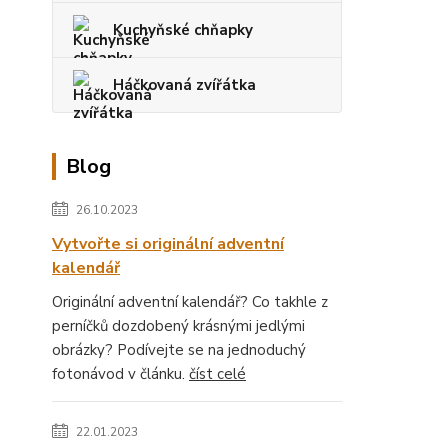
Kuchyňské chňapky
Háčkovaná zvířátka
Blog
26.10.2023
Vytvořte si originální adventní
kalendář
Originální adventní kalendář? Co takhle z
perníčků dozdobený krásnými jedlými
obrázky? Podívejte se na jednoduchý
fotonávod v článku.
číst celé
22.01.2023