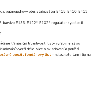
da, palmojádrový olej, stabilizátor E415, E410, E413,
, barvivo E133, E122*, E102*, regulátor kyselosti
í
íme tříměsíční trvanlivost (listy vyrábíme až po
ladování vydrží déle. Více o skladování a použití
správně použít fondánový list
– naleznete tam i tip na