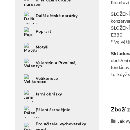
K narození dítěte
Krumlov)
SLOŽENÍ f
Další dětské obrázky
konzerva
SLOŽENÍ p
Pop-art
E330
* Ve větš
Motýli
Skladová
obdržení 
Valentýn a První máj
fondánový
to, když 
Velikonoce
Jarní obrázky
Zboží 
Pálení čarodějnic
Jak v
Pro učitele, vychovatelky
apod.