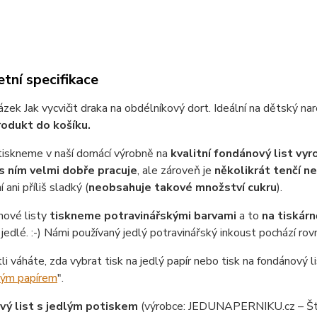
tní specifikace
ázek Jak vycvičit draka na obdélníkový dort. Ideální na dětský na
rodukt do košíku.
tiskneme v naší domácí výrobně na
kvalitní fondánový list vy
s ním velmi dobře pracuje
, ale zároveň je
několikrát tenčí n
 ani příliš sladký (
neobsahuje takové množství cukru
).
nové listy
tiskneme potravinářskými barvami
a to
na tiskárn
jedlé. :-) Námi používaný jedlý potravinářský inkoust pochází ro
tli váháte, zda vybrat tisk na jedlý papír nebo tisk na fondánový li
lým papírem
".
ý list s jedlým potiskem
(výrobce: JEDUNAPERNIKU.cz – Št