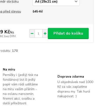
měr obrázku
a před slevou
145 Kč
9 Kč
/
ks
Přidat do košíku
 Kč
bez DPH
roduktu:
170
Na míru
Perníčky i (jedlý) tisk na
Doprava zdarma
fondánový list či jedlý
U objednávek nad 1000
papír vám rádi uděláme
Kč za vás zaplatíme
na míru vašim přáním -
dopravu my. Tak hurá
na oslavu narozenin,
nakupovat. :)
firemní akci, svatbu a
další příležitosti.