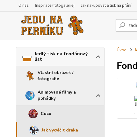
O nás
Inspirace (fotogalerie)
Jak nakupovat a tisk na přání
Úvod
J
Jedlý tisk na fondánový
list
Fond
Vlastní obrázek /
fotografie
Animované filmy a
pohádky
Coco
Jak vycvičit draka