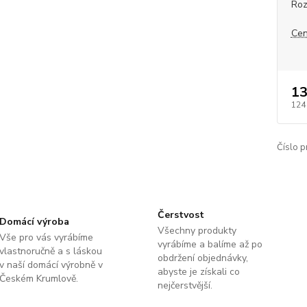
Roz
Cen
13
124
Číslo p
Čerstvost
Domácí výroba
Všechny produkty
Vše pro vás vyrábíme
vyrábíme a balíme až po
vlastnoručně a s láskou
obdržení objednávky,
v naší domácí výrobně v
abyste je získali co
Českém Krumlově.
nejčerstvější.