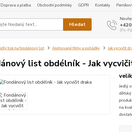
Doprava a platba
Obchodní podmínky
GDPR
Kontakty
Perníkov
Nevíte
Hledat
+420
(Po-Pá
edlý tisk na fondánový list
Animované filmy a pohádky
Jak vycvičit d
ánový list obdélník - Jak vycviči
veli
Jedlý o
dětský
produk
na kva
dostate