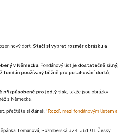
rozeninový dort.
Stačí si vybrat rozměr obrázku a
robený v Německu
. Fondánový list
je dostatečně silný
,
ež fondán používaný běžně pro potahování dortů
,
ě přizpůsobené pro jedlý tisk
, takže jsou obrázky
vněž z Německa.
st, přečtěte si článek "
Rozdíl mezi fondánovým listem a
ěpánka Tomanová, Rožmberská 324, 381 01 Český