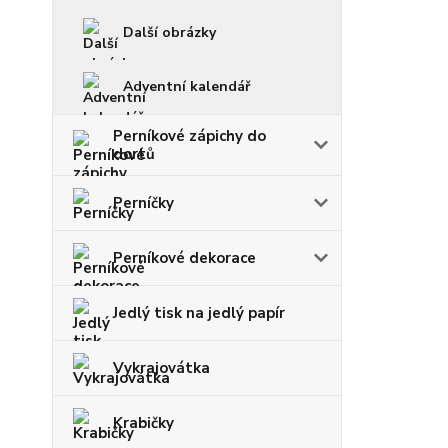
Další obrázky
Adventní kalendář
Perníkové zápichy do
dortů
Perníčky
Perníkové dekorace
Jedlý tisk na jedlý papír
Vykrajovátka
Krabičky