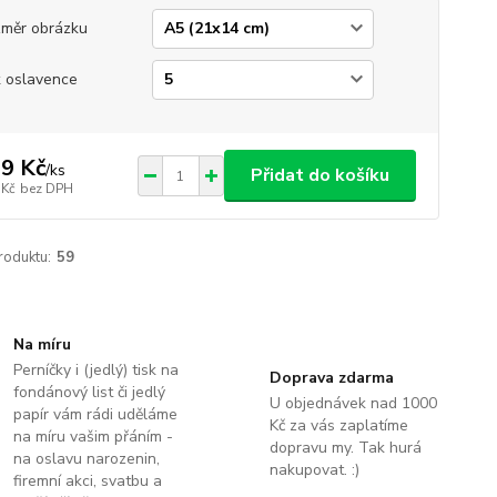
měr obrázku
 oslavence
9 Kč
/
ks
Přidat do košíku
 Kč
bez DPH
roduktu:
59
Na míru
Perníčky i (jedlý) tisk na
Doprava zdarma
fondánový list či jedlý
U objednávek nad 1000
papír vám rádi uděláme
Kč za vás zaplatíme
na míru vašim přáním -
dopravu my. Tak hurá
na oslavu narozenin,
nakupovat. :)
firemní akci, svatbu a