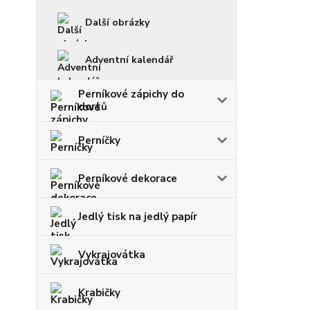
Další obrázky
Adventní kalendář
Perníkové zápichy do
dortů
Perníčky
Perníkové dekorace
Jedlý tisk na jedlý papír
Vykrajovátka
Krabičky