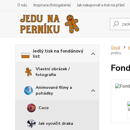
O nás
Inspirace (fotogalerie)
Jak nakupovat a tisk na přání
Úvod
J
Jedlý tisk na fondánový
jméno
list
Fond
Vlastní obrázek /
fotografie
Animované filmy a
pohádky
Coco
Jak vycvičit draka