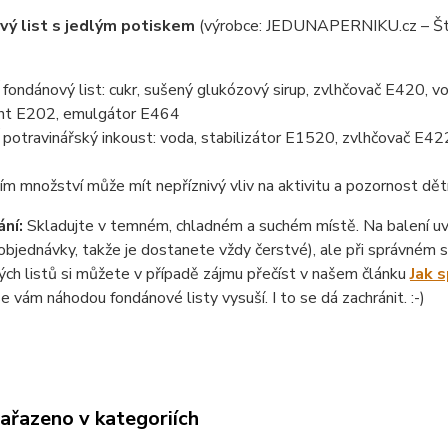
ý list s jedlým potiskem
(výrobce: JEDUNAPERNIKU.cz – Št
ondánový list: cukr, sušený glukózový sirup, zvlhčovač E420, vo
nt E202, emulgátor E464
otravinářský inkoust: voda, stabilizátor E1520, zvlhčovač E422
ím množství může mít nepříznivý vliv na aktivitu a pozornost dět
ní:
Skladujte v temném, chladném a suchém místě. Na balení uvád
objednávky, takže je dostanete vždy čerstvé), ale při správném sk
ch listů si můžete v případě zájmu přečíst v našem článku
Jak 
se vám náhodou fondánové listy vysuší. I to se dá zachránit. :-)
zařazeno v kategoriích