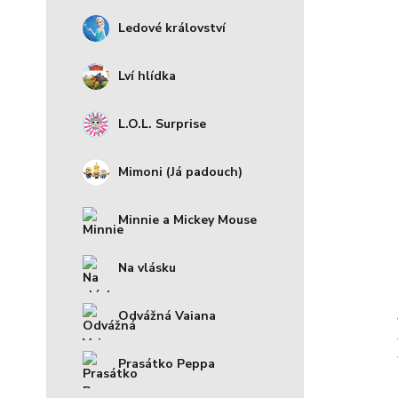
Ledové království
Lví hlídka
L.O.L. Surprise
Mimoni (Já padouch)
Minnie a Mickey Mouse
Na vlásku
Odvážná Vaiana
Prasátko Peppa