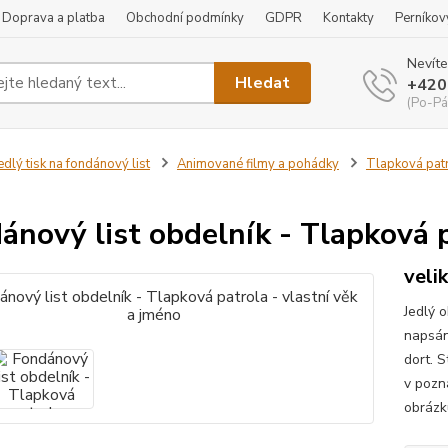
Doprava a platba
Obchodní podmínky
GDPR
Kontakty
Perníkov
Nevíte
Hledat
+420
(Po-Pá
edlý tisk na fondánový list
Animované filmy a pohádky
Tlapková pat
ánový list obdelník - Tlapková p
veli
Jedlý 
napsán
dort. S
v pozn
obrázk