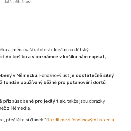
další příležitosti.
ku a jména vaší ratolesti. Ideální na dětský
ukt do košíku a v poznámce v košíku nám napsat,
robený v Německu
. Fondánový list
je dostatečně silný
,
ež fondán používaný běžně pro potahování dortů
,
ě přizpůsobené pro jedlý tisk
, takže jsou obrázky
vněž z Německa.
st, přečtěte si článek "
Rozdíl mezi fondánovým listem a