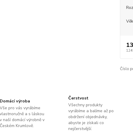
Roz
Věk
13
124
Číslo p
Čerstvost
Domácí výroba
Všechny produkty
Vše pro vás vyrábíme
vyrábíme a balíme až po
vlastnoručně a s láskou
obdržení objednávky,
v naší domácí výrobně v
abyste je získali co
Českém Krumlově.
nejčerstvější.