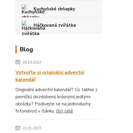
Kuchyňské chňapky
Háčkovaná zvířátka
Blog
26.10.2023
Vytvořte si originální adventní
kalendář
Originální adventní kalendář? Co takhle z
perníčků dozdobený krásnými jedlými
obrázky? Podívejte se na jednoduchý
fotonávod v článku.
číst celé
22.01.2023