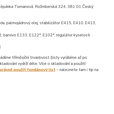
ěpánka Tomanová, Rožmberská 324, 381 01 Český
da, palmojádrový olej, stabilizátor E415, E410, E413,
, barvivo E133, E122*, E102*, regulátor kyselosti
í
íme tříměsíční trvanlivost (listy vyrábíme až po
ladování vydrží déle. Více o skladování a použití
správně použít fondánový list
– naleznete tam i tip na