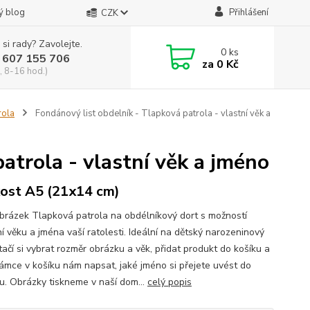
ý blog
Přihlášení
CZK
 si rady? Zavolejte.
0
ks
 607 155 706
za
0 Kč
, 8-16 hod.)
rola
Fondánový list obdelník - Tlapková patrola - vlastní věk a
atrola - vlastní věk a jméno
kost A5 (21x14 cm)
obrázek Tlapková patrola na obdélníkový dort s možností
í věku a jména vaší ratolesti. Ideální na dětský narozeninový
tačí si vybrat rozměr obrázku a věk, přidat produkt do košíku a
ámce v košíku nám napsat, jaké jméno si přejete uvést do
u. Obrázky tiskneme v naší dom...
celý popis