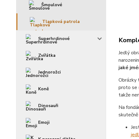
Šmoulové
Tlapková patrola
Superhrdinové
Komple
Jedlý obr
Zvířátka
narozenin
jaké jmé
Jednorožci
Obrázky 
proto se
Koně
takže není
Dinosauři
Na fondá
skutečně 
Emoji
Jes
jed