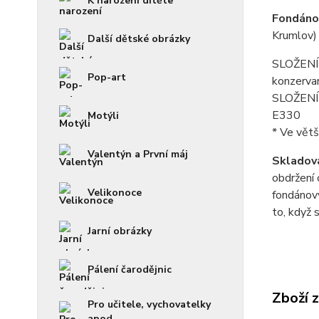
K narození dítěte
Fondánov
Krumlov)
Další dětské obrázky
SLOŽENÍ f
Pop-art
konzerva
SLOŽENÍ p
E330
Motýli
* Ve větš
Valentýn a První máj
Skladová
obdržení 
Velikonoce
fondánový
to, když 
Jarní obrázky
Pálení čarodějnic
Zboží 
Pro učitele, vychovatelky
apod.