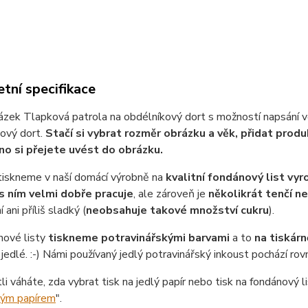
tní specifikace
ázek Tlapková patrola na obdélníkový dort s možností napsání vě
ový dort.
Stačí si vybrat rozměr obrázku a věk, přidat prod
no si přejete uvést do obrázku.
tiskneme v naší domácí výrobně na
kvalitní fondánový list vy
s ním velmi dobře pracuje
, ale zároveň je
několikrát tenčí n
 ani příliš sladký (
neobsahuje takové množství cukru
).
nové listy
tiskneme potravinářskými barvami
a to
na tiskárn
jedlé. :-) Námi používaný jedlý potravinářský inkoust pochází ro
tli váháte, zda vybrat tisk na jedlý papír nebo tisk na fondánový li
lým papírem
".