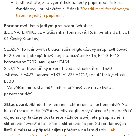
Jestli váháte, zda vybrat tisk na jedlý papír nebo tisk na
fondánový list, přečtěte si článek "
Rozdíl mezi fondánovým
listem a jedlým papírem
".
Fondánový list s jedlým potiskem
(výrobce:
JEDUNAPERNIKU.cz – Štěpánka Tomanová, Rožmberská 324, 381
01 Český Krumlov)
SLOŽENÍ fondánový list: cukr, sušený glukózový sirup, zvlhčovač
E420, voda, palmojádrový olej, stabilizátor E415, E410, E413,
konzervant E202, emulgátor E464
SLOŽENÍ potravinářský inkoust: voda, stabilizátor E1520,
zvlhčovač E422, barvivo E133, E122*, E102*, regulátor kyselosti
E330
* Ve větším množství může mít nepříznivý vliv na aktivitu a
pozornost dětí
Skladování:
Skladujte v temném, chladném a suchém místě. Na
balení uvádíme tříměsíční trvanlivost (listy vyrábíme až po obdržení
objednávky, takže je dostanete vždy čerstvé), ale při správném
skladování vydrží déle. Více o skladování a použití fondánových
listů si můžete v případě zájmu přečíst v našem článku
Jak