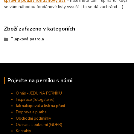
správně použít fondánový list
– naleznete tam i tip na to, když
se vám náhodou fondánové listy vysuší. I to se dá zachránit. :-)
Zboží zařazeno v kategoriích
Tlapková patrola
Pojeďte na perníku s námi
O nás - JEDU NA PERNÍKU
Inspirace (fotogalerie)
Jak nakupovat a tisk na přání
Doprava a platba
Obchodní podmínky
Ochrana soukromí (GDPR)
Kontakty