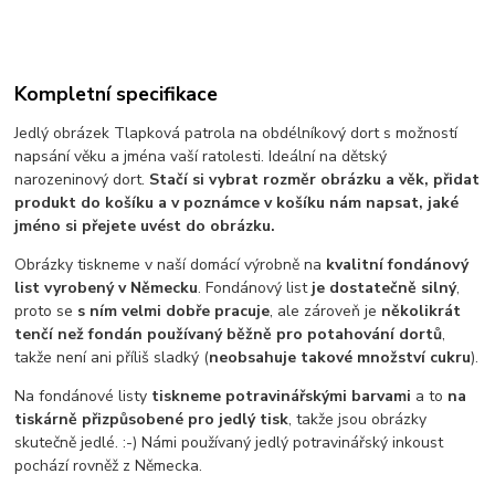
Kompletní specifikace
Jedlý obrázek Tlapková patrola na obdélníkový dort s možností
napsání věku a jména vaší ratolesti. Ideální na dětský
narozeninový dort.
Stačí si vybrat rozměr obrázku a věk, přidat
produkt do košíku a v poznámce v košíku nám napsat, jaké
jméno si přejete uvést do obrázku.
Obrázky tiskneme v naší domácí výrobně na
kvalitní fondánový
list vyrobený v Německu
. Fondánový list
je dostatečně silný
,
proto se
s ním velmi dobře pracuje
, ale zároveň je
několikrát
tenčí než fondán používaný běžně pro potahování dortů
,
takže není ani příliš sladký (
neobsahuje takové množství cukru
).
Na fondánové listy
tiskneme potravinářskými barvami
a to
na
tiskárně přizpůsobené pro jedlý tisk
, takže jsou obrázky
skutečně jedlé. :-) Námi používaný jedlý potravinářský inkoust
pochází rovněž z Německa.