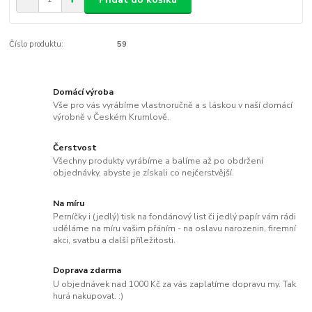
Číslo produktu:
59
Domácí výroba
Vše pro vás vyrábíme vlastnoručně a s láskou v naší domácí
výrobně v Českém Krumlově.
Čerstvost
Všechny produkty vyrábíme a balíme až po obdržení
objednávky, abyste je získali co nejčerstvější.
Na míru
Perníčky i (jedlý) tisk na fondánový list či jedlý papír vám rádi
uděláme na míru vašim přáním - na oslavu narozenin, firemní
akci, svatbu a další příležitosti.
Doprava zdarma
U objednávek nad 1000 Kč za vás zaplatíme dopravu my. Tak
hurá nakupovat. :)