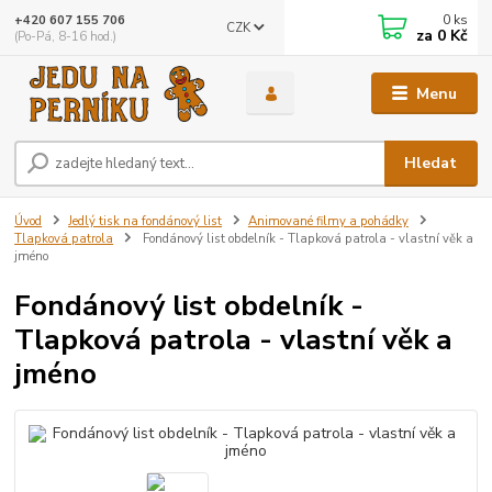
0
ks
+420 607 155 706
CZK
za
0 Kč
(Po-Pá, 8-16 hod.)
Menu
Hledat
Úvod
Jedlý tisk na fondánový list
Animované filmy a pohádky
Tlapková patrola
Fondánový list obdelník - Tlapková patrola - vlastní věk a
jméno
Fondánový list obdelník -
Tlapková patrola - vlastní věk a
jméno