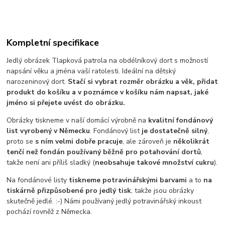
Kompletní specifikace
Jedlý obrázek Tlapková patrola na obdélníkový dort s možností
napsání věku a jména vaší ratolesti. Ideální na dětský
narozeninový dort.
Stačí si vybrat rozměr obrázku a věk, přidat
produkt do košíku a v poznámce v košíku nám napsat, jaké
jméno si přejete uvést do obrázku.
Obrázky tiskneme v naší domácí výrobně na
kvalitní fondánový
list vyrobený v Německu
. Fondánový list
je dostatečně silný
,
proto se
s ním velmi dobře pracuje
, ale zároveň je
několikrát
tenčí než fondán používaný běžně pro potahování dortů
,
takže není ani příliš sladký (
neobsahuje takové množství cukru
).
Na fondánové listy
tiskneme potravinářskými barvami
a to
na
tiskárně přizpůsobené pro jedlý tisk
, takže jsou obrázky
skutečně jedlé. :-) Námi používaný jedlý potravinářský inkoust
pochází rovněž z Německa.