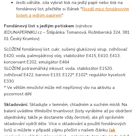
Jestli váháte, zda vybrat tisk na jedlý papír nebo tisk na
fondánový list, přečtěte si článek "
Rozdíl mezi fondánovým
listem a jedlým papírem
".
Fondánový list s jedlým potiskem
(výrobce:
JEDUNAPERNIKU.cz – Štěpánka Tomanová, Rožmberská 324, 381
01 Český Krumlov)
SLOŽENÍ fondánový list: cukr, sušený glukózový sirup, zvlhčovač
E420, voda, palmojádrový olej, stabilizátor E415, E410, E413,
konzervant E202, emulgátor E464
SLOŽENÍ potravinářský inkoust: voda, stabilizátor E1520,
zvlhčovač E422, barvivo E133, E122*, E102*, regulátor kyselosti
E330
* Ve větším množství může mít nepříznivý vliv na aktivitu a
pozornost dětí
Skladování:
Skladujte v temném, chladném a suchém místě. Na
balení uvádíme tříměsíční trvanlivost (listy vyrábíme až po obdržení
objednávky, takže je dostanete vždy čerstvé), ale při správném
skladování vydrží déle. Více o skladování a použití fondánových
listů si můžete v případě zájmu přečíst v našem článku
Jak