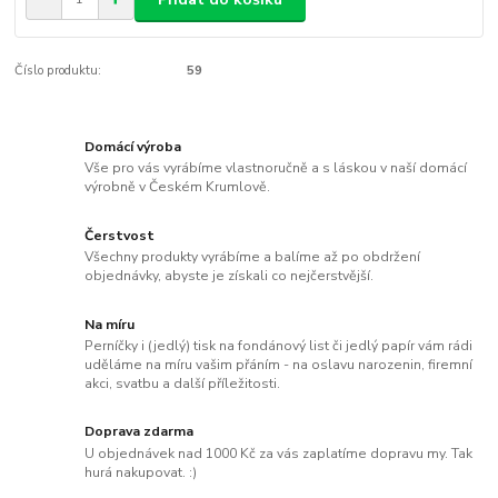
Číslo produktu:
59
Domácí výroba
Vše pro vás vyrábíme vlastnoručně a s láskou v naší domácí
výrobně v Českém Krumlově.
Čerstvost
Všechny produkty vyrábíme a balíme až po obdržení
objednávky, abyste je získali co nejčerstvější.
Na míru
Perníčky i (jedlý) tisk na fondánový list či jedlý papír vám rádi
uděláme na míru vašim přáním - na oslavu narozenin, firemní
akci, svatbu a další příležitosti.
Doprava zdarma
U objednávek nad 1000 Kč za vás zaplatíme dopravu my. Tak
hurá nakupovat. :)