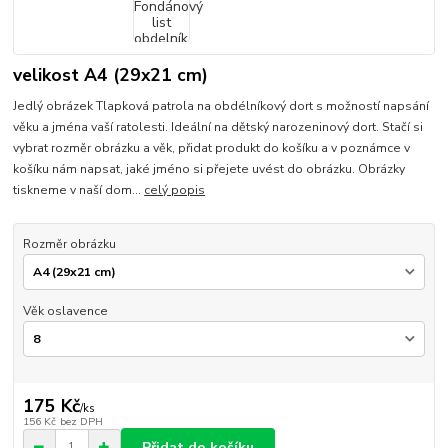
velikost A4 (29x21 cm)
Jedlý obrázek Tlapková patrola na obdélníkový dort s možností napsání
věku a jména vaší ratolesti. Ideální na dětský narozeninový dort. Stačí si
vybrat rozměr obrázku a věk, přidat produkt do košíku a v poznámce v
košíku nám napsat, jaké jméno si přejete uvést do obrázku. Obrázky
tiskneme v naší dom...
celý popis
Rozměr obrázku
Věk oslavence
175 Kč
/
ks
156 Kč
bez DPH
Přidat do košíku