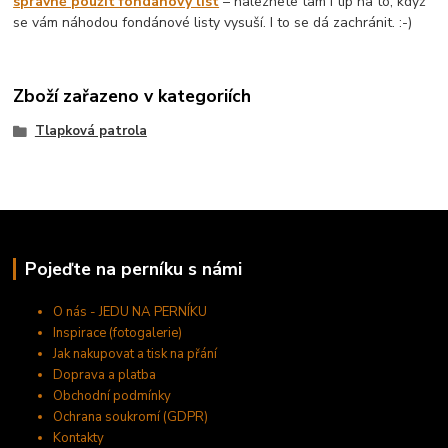
správně použít fondánový list
– naleznete tam i tip na to, když
se vám náhodou fondánové listy vysuší. I to se dá zachránit. :-)
Zboží zařazeno v kategoriích
Tlapková patrola
Pojeďte na perníku s námi
O nás - JEDU NA PERNÍKU
Inspirace (fotogalerie)
Jak nakupovat a tisk na přání
Doprava a platba
Obchodní podmínky
Ochrana soukromí (GDPR)
Kontakty