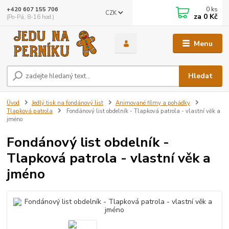
0
ks
+420 607 155 706
CZK
za
0 Kč
(Po-Pá, 8-16 hod.)
Menu
Hledat
Úvod
Jedlý tisk na fondánový list
Animované filmy a pohádky
Tlapková patrola
Fondánový list obdelník - Tlapková patrola - vlastní věk a
jméno
Fondánový list obdelník -
Tlapková patrola - vlastní věk a
jméno