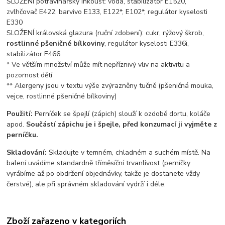
SLOŽENÍ potravinářský inkoust: voda, stabilizátor E1520,
zvlhčovač E422, barvivo E133, E122*, E102*, regulátor kyselosti
E330
SLOŽENÍ královská glazura (ruční zdobení): cukr, rýžový škrob,
rostlinné pšeničné bílkoviny
, regulátor kyselosti E336i,
stabilizátor E466
* Ve větším množství může mít nepříznivý vliv na aktivitu a
pozornost dětí
** Alergeny jsou v textu výše zvýrazněny tučně (pšeničná mouka,
vejce, rostlinné pšeničné bílkoviny)
Použití:
Perníček se špejlí (zápich) slouží k ozdobě dortu, koláče
apod.
Součástí zápichu je i špejle, před konzumací ji vyjměte z
perníčku.
Skladování:
Skladujte v temném, chladném a suchém místě. Na
balení uvádíme standardně tříměsíční trvanlivost (perníčky
vyrábíme až po obdržení objednávky, takže je dostanete vždy
čerstvé), ale při správném skladování vydrží i déle.
Zboží zařazeno v kategoriích