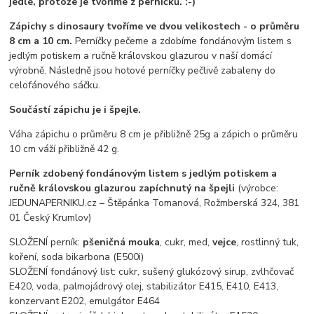
jedlé, protože je tvoříme z perníčků. :-)
Zápichy s dinosaury tvoříme ve dvou velikostech - o průměru
8 cm a 10 cm.
Perníčky pečeme a zdobíme fondánovým listem s
jedlým potiskem a ručně královskou glazurou v naší domácí
výrobně. Následně jsou hotové perníčky pečlivě zabaleny do
celofánového sáčku.
Součástí zápichu je i špejle.
Váha zápichu o průměru 8 cm je přibližně 25g a zápich o průměru
10 cm váží přibližně 42 g.
Perník zdobený fondánovým listem s jedlým potiskem a
ručně královskou glazurou zapíchnutý na špejli
(výrobce:
JEDUNAPERNIKU.cz – Štěpánka Tomanová, Rožmberská 324, 381
01 Český Krumlov)
SLOŽENÍ perník:
pšeničná mouka
, cukr, med,
vejce
, rostlinný tuk,
koření, soda bikarbona (E500i)
SLOŽENÍ fondánový list: cukr, sušený glukózový sirup, zvlhčovač
E420, voda, palmojádrový olej, stabilizátor E415, E410, E413,
konzervant E202, emulgátor E464