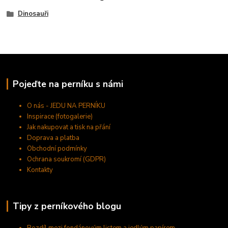
Dinosauři
Pojeďte na perníku s námi
O nás - JEDU NA PERNÍKU
Inspirace (fotogalerie)
Jak nakupovat a tisk na přání
Doprava a platba
Obchodní podmínky
Ochrana soukromí (GDPR)
Kontakty
Tipy z perníkového blogu
Rozdíl mezi fondánovým listem a jedlým papírem