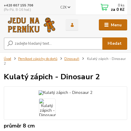
0
ks
+420 607 155 706
CZK
za
0 Kč
(Po-Pá, 8-16 hod.)
Menu
Hledat
Úvod
Perníkové zápichy do dortů
Dinosauři
Kulatý zápich - Dinosaur
2
Kulatý zápich - Dinosaur 2
průměr 8 cm