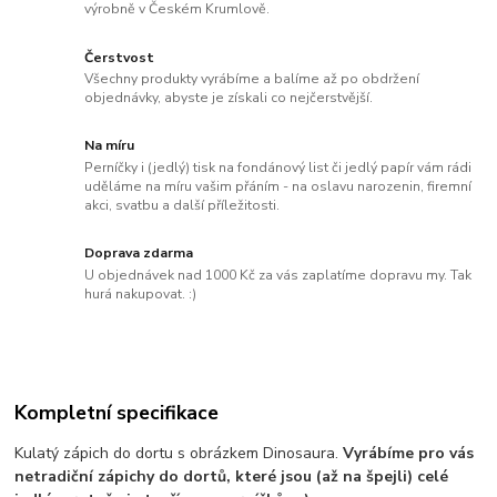
výrobně v Českém Krumlově.
Čerstvost
Všechny produkty vyrábíme a balíme až po obdržení
objednávky, abyste je získali co nejčerstvější.
Na míru
Perníčky i (jedlý) tisk na fondánový list či jedlý papír vám rádi
uděláme na míru vašim přáním - na oslavu narozenin, firemní
akci, svatbu a další příležitosti.
Doprava zdarma
U objednávek nad 1000 Kč za vás zaplatíme dopravu my. Tak
hurá nakupovat. :)
Kompletní specifikace
Kulatý zápich do dortu s obrázkem Dinosaura.
Vyrábíme pro vás
netradiční zápichy do dortů, které jsou (až na špejli) celé