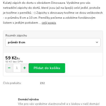
Kulatý zápich do dortu s obrázkem Dinosaura. Vyrábíme pro vás
netradiční zápichy do dortů, které jsou (až na špejli) celé jedlé, protože
je tvoříme z perníčků. :-) Zápichy s dinosaury tvoříme ve dvou velikostech
- o průměru 8 cm a 10 cm. Perníčky pečeme a zdobíme fondánovým
listem s jedlým potiskem ...
celý popis
Rozměr zápichu
59 Kč
/
ks
53 Kč
bez DPH
Přidat do košíku
Číslo produktu:
232
Domácí výroba
Vše pro vás vyrábíme vlastnoručně a s láskou v naší domácí