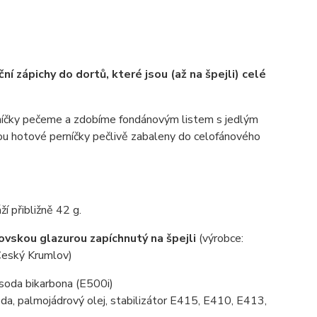
ní zápichy do dortů, které jsou (až na špejli) celé
íčky pečeme a zdobíme fondánovým listem s jedlým
ou hotové perníčky pečlivě zabaleny do celofánového
í přibližně 42 g.
vskou glazurou zapíchnutý na špejli
(výrobce:
eský Krumlov)
, soda bikarbona (E500i)
da, palmojádrový olej, stabilizátor E415, E410, E413,