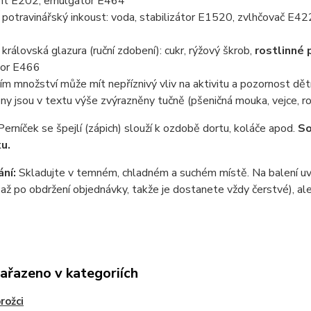
nt E202, emulgátor E464
otravinářský inkoust: voda, stabilizátor E1520, zvlhčovač E422
rálovská glazura (ruční zdobení): cukr, rýžový škrob,
rostlinné 
tor E466
ím množství může mít nepříznivý vliv na aktivitu a pozornost dět
ny jsou v textu výše zvýrazněny tučně (pšeničná mouka, vejce, ro
Perníček se špejlí (zápich) slouží k ozdobě dortu, koláče apod.
So
ku.
ní:
Skladujte v temném, chladném a suchém místě. Na balení uvá
až po obdržení objednávky, takže je dostanete vždy čerstvé), ale
zařazeno v kategoriích
rožci