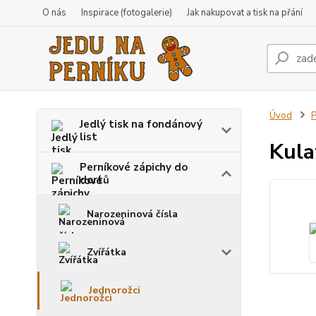
O nás
Inspirace (fotogalerie)
Jak nakupovat a tisk na přání
Úvod
P
Jedlý tisk na fondánový
list
Kula
Perníkové zápichy do
dortů
Narozeninová čísla
Zvířátka
Jednorožci