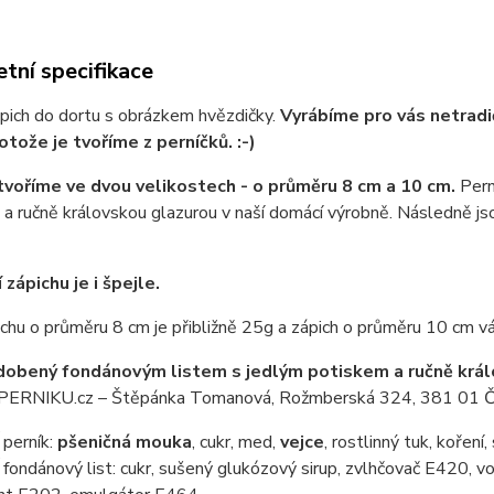
tní specifikace
pich do dortu s obrázkem hvězdičky.
Vyrábíme pro vás netradič
otože je tvoříme z perníčků. :-)
tvoříme ve dvou velikostech - o průměru 8 cm a 10 cm.
Pern
a ručně královskou glazurou v naší domácí výrobně. Následně js
zápichu je i špejle.
chu o průměru 8 cm je přibližně 25g a zápich o průměru 10 cm váž
dobený fondánovým listem s jedlým potiskem a ručně králo
RNIKU.cz – Štěpánka Tomanová, Rožmberská 324, 381 01 Č
perník:
pšeničná mouka
, cukr, med,
vejce
, rostlinný tuk, koření
ondánový list: cukr, sušený glukózový sirup, zvlhčovač E420, vo