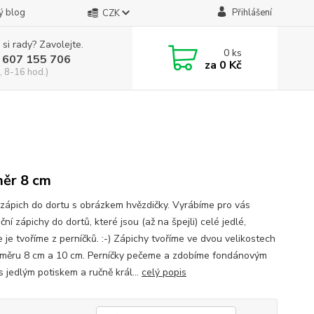
ý blog
Přihlášení
CZK
 si rady? Zavolejte.
0
ks
 607 155 706
za
0 Kč
, 8-16 hod.)
ěr 8 cm
 zápich do dortu s obrázkem hvězdičky. Vyrábíme pro vás
ční zápichy do dortů, které jsou (až na špejli) celé jedlé,
 je tvoříme z perníčků. :-) Zápichy tvoříme ve dvou velikostech
ůměru 8 cm a 10 cm. Perníčky pečeme a zdobíme fondánovým
s jedlým potiskem a ručně král...
celý popis