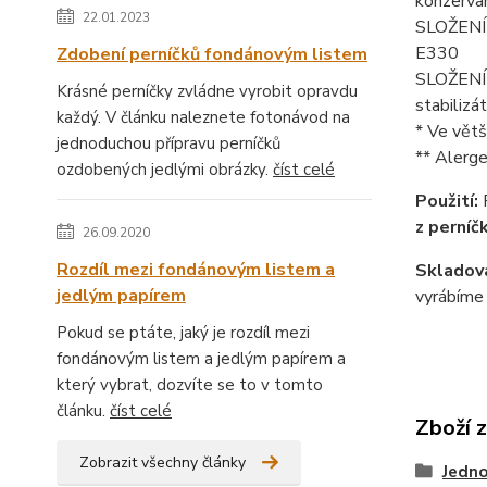
konzerva
22.01.2023
SLOŽENÍ p
E330
Zdobení perníčků fondánovým listem
SLOŽENÍ k
Krásné perníčky zvládne vyrobit opravdu
stabilizá
každý. V článku naleznete fotonávod na
* Ve větš
jednoduchou přípravu perníčků
** Alerge
ozdobených jedlými obrázky.
číst celé
Použití:
z perníč
26.09.2020
Rozdíl mezi fondánovým listem a
Skladová
jedlým papírem
vyrábíme 
Pokud se ptáte, jaký je rozdíl mezi
fondánovým listem a jedlým papírem a
který vybrat, dozvíte se to v tomto
článku.
číst celé
Zboží 
Zobrazit všechny články
Jedno