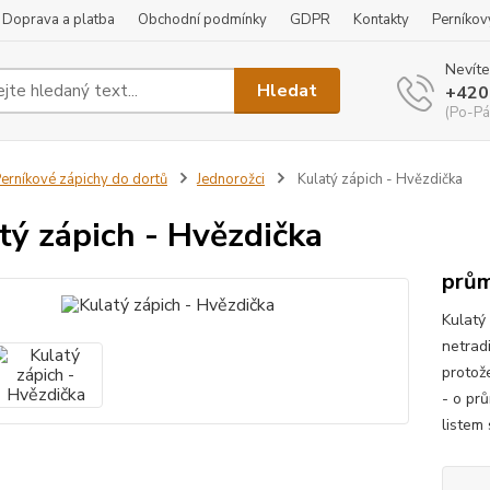
Doprava a platba
Obchodní podmínky
GDPR
Kontakty
Perníkov
Nevíte
Hledat
+420
(Po-Pá
erníkové zápichy do dortů
Jednorožci
Kulatý zápich - Hvězdička
tý zápich - Hvězdička
prům
Kulatý
netradi
protože
- o pr
listem 