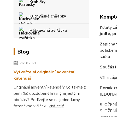
Krabičky
Komple
Kuchyňské chňapky
Kulatý zá
Háčkovaná zvířátka
jedlé, pr
Zápichy 
potiskem 
Blog
sáčku.
26.10.2023
Součástí 
Vytvořte si originální adventní
Váha zápi
kalendář
Originální adventní kalendář? Co takhle z
Perník z
perníčků dozdobený krásnými jedlými
JEDUNAPE
obrázky? Podívejte se na jednoduchý
SLOŽENÍ 
fotonávod v článku.
číst celé
SLOŽENÍ f