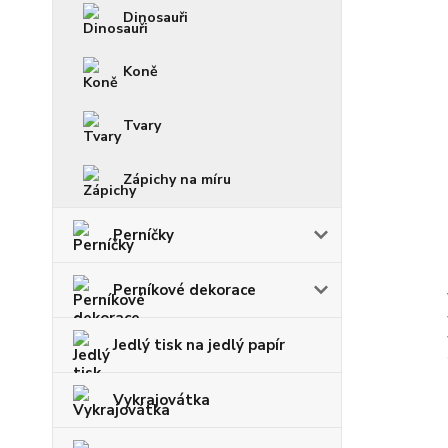
Dinosauři
Koně
Tvary
Zápichy na míru
Perníčky
Perníkové dekorace
Jedlý tisk na jedlý papír
Vykrajovátka