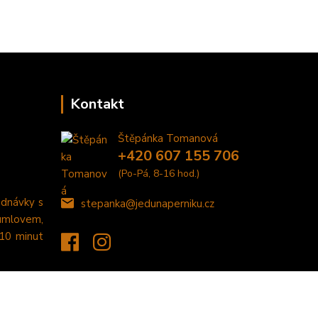
Kontakt
Štěpánka Tomanová
+420 607 155 706
(Po-Pá, 8-16 hod.)
ednávky s
stepanka@jedunaperniku.cz
umlovem,
 10 minut