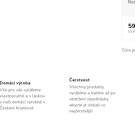
Roz
59
53 
Číslo p
Čerstvost
Domácí výroba
Všechny produkty
Vše pro vás vyrábíme
vyrábíme a balíme až po
vlastnoručně a s láskou
obdržení objednávky,
v naší domácí výrobně v
abyste je získali co
Českém Krumlově.
nejčerstvější.