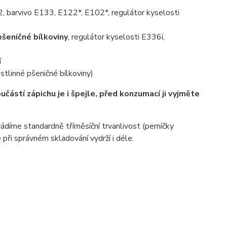
, barvivo E133, E122*, E102*, regulátor kyselosti
pšeničné bílkoviny
, regulátor kyselosti E336i,
í
stlinné pšeničné bílkoviny)
učástí zápichu je i špejle, před konzumací ji vyjměte
díme standardně tříměsíční trvanlivost (perníčky
 při správném skladování vydrží i déle.