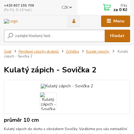
0
ks
+420 607 155 706
CZK
za
0 Kč
(Po-Pá, 8-16 hod.)
Menu
Hledat
Úvod
Perníkové zápichy do dortů
Zvířátka
Kulaté zápichy
Kulatý
zápich - Sovička 2
Kulatý zápich - Sovička 2
průměr 10 cm
Kulatý zápich do dortu s obrázkem Sovičky. Vyrábíme pro vás netradiční