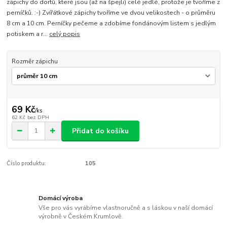
zápichy do dortů, které jsou (až na špejli) celé jedlé, protože je tvoříme z
perníčků. :-) Zvířátkové zápichy tvoříme ve dvou velikostech - o průměru
8 cm a 10 cm. Perníčky pečeme a zdobíme fondánovým listem s jedlým
potiskem a r...
celý popis
Rozměr zápichu
69 Kč
/
ks
62 Kč
bez DPH
Přidat do košíku
Číslo produktu:
105
Domácí výroba
Vše pro vás vyrábíme vlastnoručně a s láskou v naší domácí
výrobně v Českém Krumlově.