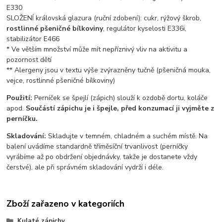
E330
SLOŽENÍ královská glazura (ruční zdobení): cukr, rýžový škrob,
rostlinné pšeničné bílkoviny
, regulátor kyselosti E336i,
stabilizátor E466
* Ve větším množství může mít nepříznivý vliv na aktivitu a
pozornost dětí
** Alergeny jsou v textu výše zvýrazněny tučně (pšeničná mouka,
vejce, rostlinné pšeničné bílkoviny)
Použití:
Perníček se špejlí (zápich) slouží k ozdobě dortu, koláče
apod.
Součástí zápichu je i špejle, před konzumací ji vyjměte z
perníčku.
Skladování:
Skladujte v temném, chladném a suchém místě. Na
balení uvádíme standardně tříměsíční trvanlivost (perníčky
vyrábíme až po obdržení objednávky, takže je dostanete vždy
čerstvé), ale při správném skladování vydrží i déle.
Zboží zařazeno v kategoriích
Kulaté zápichy