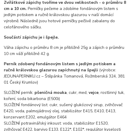
Zvířátkové zápichy tvoříme ve dvou velikostech - o průměru 8
cm a 10 cm.
Perníčky pečeme a zdobíme fondánovým listem s
jedlým potiskem a ručně královskou glazurou v naší domácí
výrobně. Následně jsou hotové perníčky pečlivě zabaleny do
celofánového sáčku.
Součástí zápichu je i špejle.
Váha zápichu o průměru 8 cm je přibližně 25g a zápich o průměru
10 cm váží přibližně 42 g.
Perník zdobený fondánovým listem s jedlým potiskem a
ručně královskou glazurou zapíchnutý na špejli
(výrobce:
JEDUNAPERNIKU.cz – Štěpánka Tomanová, Rožmberská 324, 381
01 Český Krumlov)
SLOŽENÍ perník:
pšeničná mouka
, cukr, med,
vejce
, rostlinný tuk,
koření, soda bikarbona (E500i)
SLOŽENÍ fondánový list: cukr, sušený glukózový sirup, zvlhčovač
E420, voda, palmojádrový olej, stabilizátor E415, E410, E413,
konzervant E202, emulgátor E464
SLOŽENÍ potravinářský inkoust: voda, stabilizátor E1520,
zvlhčovač E422, barvivo E133, E122*, E102*, regulátor kyselosti