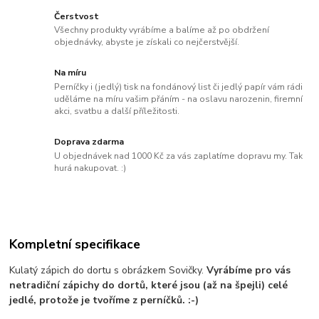
Čerstvost
Všechny produkty vyrábíme a balíme až po obdržení
objednávky, abyste je získali co nejčerstvější.
Na míru
Perníčky i (jedlý) tisk na fondánový list či jedlý papír vám rádi
uděláme na míru vašim přáním - na oslavu narozenin, firemní
akci, svatbu a další příležitosti.
Doprava zdarma
U objednávek nad 1000 Kč za vás zaplatíme dopravu my. Tak
hurá nakupovat. :)
Kompletní specifikace
Kulatý zápich do dortu s obrázkem Sovičky.
Vyrábíme pro vás
netradiční zápichy do dortů, které jsou (až na špejli) celé
jedlé, protože je tvoříme z perníčků. :-)