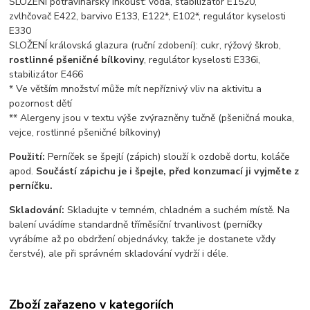
SLOŽENÍ potravinářský inkoust: voda, stabilizátor E1520,
zvlhčovač E422, barvivo E133, E122*, E102*, regulátor kyselosti
E330
SLOŽENÍ královská glazura (ruční zdobení): cukr, rýžový škrob,
rostlinné pšeničné bílkoviny
, regulátor kyselosti E336i,
stabilizátor E466
* Ve větším množství může mít nepříznivý vliv na aktivitu a
pozornost dětí
** Alergeny jsou v textu výše zvýrazněny tučně (pšeničná mouka,
vejce, rostlinné pšeničné bílkoviny)
Použití:
Perníček se špejlí (zápich) slouží k ozdobě dortu, koláče
apod.
Součástí zápichu je i špejle, před konzumací ji vyjměte z
perníčku.
Skladování:
Skladujte v temném, chladném a suchém místě. Na
balení uvádíme standardně tříměsíční trvanlivost (perníčky
vyrábíme až po obdržení objednávky, takže je dostanete vždy
čerstvé), ale při správném skladování vydrží i déle.
Zboží zařazeno v kategoriích