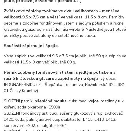
jedlé, protože je tvoříme z perníčků. :-)
Zvířátkové zápichy tvoříme ve dvou velikostech - menší ve
velikosti 9,5 x 7,5 cm a větší ve velikosti 11,5 x 9 cm.
Perníčky
pečeme a zdobíme fondánovým listem s jedlým potiskem a ručně
královskou glazurou v naší domácí výrobně. Následně jsou hotové
perníčky pečlivě zabaleny do celofánového sáčku.
Součástí zápichu je i špejle.
Váha zápichu ve velikosti 9,5 x 7,5 cm je přibližně 50 g a zápich ve
velikosti 11,5 x 9 cm váží přibližně 60 g.
Perník zdobený fondánovým listem s jedlým potiskem a
ručně královskou glazurou zapíchnutý na špejli
(výrobce:
JEDUNAPERNIKU.cz – Štěpánka Tomanová, Rožmberská 324, 381
01 Český Krumlov)
SLOŽENÍ perník:
pšeničná mouka
, cukr, med,
vejce
, rostlinný tuk,
koření, soda bikarbona (E500i)
SLOŽENÍ fondánový list: cukr, sušený glukózový sirup, zvlhčovač
E420, voda, palmojádrový olej, stabilizátor E415, E410, E413,
konzervant E202, emulgátor E464