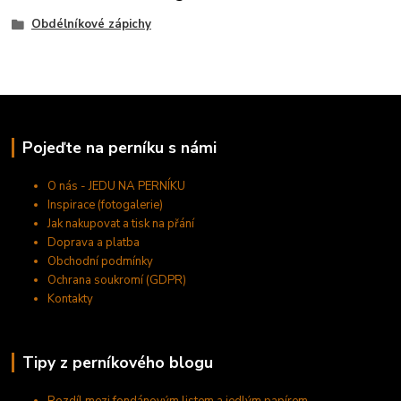
Obdélníkové zápichy
Pojeďte na perníku s námi
O nás - JEDU NA PERNÍKU
Inspirace (fotogalerie)
Jak nakupovat a tisk na přání
Doprava a platba
Obchodní podmínky
Ochrana soukromí (GDPR)
Kontakty
Tipy z perníkového blogu
Rozdíl mezi fondánovým listem a jedlým papírem