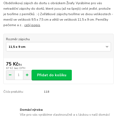
Obdélníkový zápich do dortu s obrázkem Žirafy. Vyrábíme pro vás
netradiční zápichy do dortů, které jsou (až na špejli) celé jedlé, protože
je tvoříme z perníčků. :-) Zvířátkové zápichy tvoříme ve dvou velikostech -
menší ve velikosti 9,5 x 7,5 cm a větší ve velikosti 11,5 x 9 cm. Perníčky
pečeme a z...
celý popis
Rozměr zápichu
75 Kč
/
ks
67 Kč
bez DPH
Přidat do košíku
Číslo produktu:
118
Domácí výroba
Vše pro vás vyrábíme vlastnoručně a s láskou v naší domácí