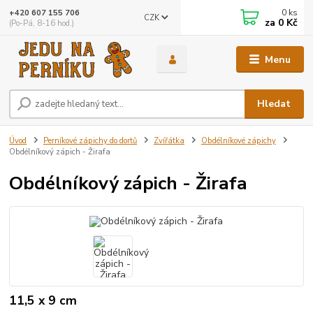
0
ks
+420 607 155 706
CZK
za
0 Kč
(Po-Pá, 8-16 hod.)
Menu
Hledat
Úvod
Perníkové zápichy do dortů
Zvířátka
Obdélníkové zápichy
Obdélníkový zápich - Žirafa
Obdélníkový zápich - Žirafa
11,5 x 9 cm