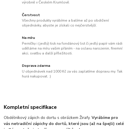
výrobně v Českém Krumlově.
Čerstvost
Všechny produkty vyrábíme a balíme až po obdržení
objednávky, abyste je získali co nejčerstvější.
Na míru
Perníčky i (jedlý) tisk na fondánový list či jedlý papír vám rádi
uděláme na míru vašim přáním - na oslavu narozenin, firemní
akci, svatbu a další příležitosti.
Doprava zdarma
U objednávek nad 1000 Kč za vás zaplatíme dopravu my. Tak
hurá nakupovat. :)
Kompletní specifikace
Obdélníkový zápich do dortu s obrázkem Žirafy.
Vyrábíme pro
vás netradiční zápichy do dortů, které jsou (až na špejli) celé