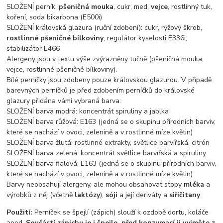
SLOŽENÍ perník:
pšeničná mouka
, cukr, med,
vejce
, rostlinný tuk,
koření, soda bikarbona (E500i)
SLOŽENÍ královská glazura (ruční zdobení): cukr, rýžový škrob,
rostlinné pšeničné bílkoviny
, regulátor kyselosti E336i,
stabilizátor E466
Alergeny jsou v textu výše zvýrazněny tučně (pšeničná mouka,
vejce, rostlinné pšeničné bílkoviny).
Bílé perníčky jsou zdobeny pouze královskou glazurou. V případě
barevných perníčků je před zdobením perníčků do královské
glazury přidána vámi vybraná barva:
SLOŽENÍ barva modrá: koncentrát spiruliny a jablka
SLOŽENÍ barva růžová: E163 (jedná se o skupinu přírodních barviv,
které se nachází v ovoci, zelenině a v rostlinné míze květin)
SLOŽENÍ barva žlutá: rostlinné extrakty, světlice barvířská, citrón
SLOŽENÍ barva zelená: koncentrát světlice barvířská a spiruliny
SLOŽENÍ barva fialová: E163 (jedná se o skupinu přírodních barviv,
které se nachází v ovoci, zelenině a v rostlinné míze květin)
Barvy neobsahují alergeny, ale mohou obsahovat stopy
mléka
a
výrobků z něj (včetně
laktózy
),
sóji
a její deriváty a
siřičitany
.
Použití:
Perníček se špejlí (zápich) slouží k ozdobě dortu, koláče
apod.
Součástí zápichu je i špejle, před konzumací ji vyjměte z