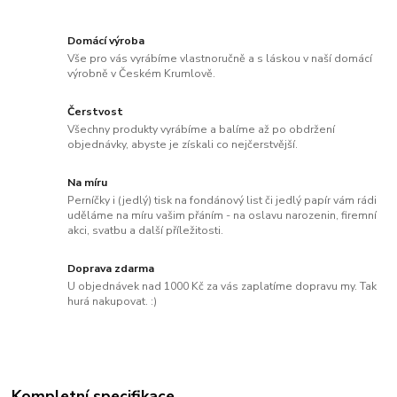
Domácí výroba
Vše pro vás vyrábíme vlastnoručně a s láskou v naší domácí
výrobně v Českém Krumlově.
Čerstvost
Všechny produkty vyrábíme a balíme až po obdržení
objednávky, abyste je získali co nejčerstvější.
Na míru
Perníčky i (jedlý) tisk na fondánový list či jedlý papír vám rádi
uděláme na míru vašim přáním - na oslavu narozenin, firemní
akci, svatbu a další příležitosti.
Doprava zdarma
U objednávek nad 1000 Kč za vás zaplatíme dopravu my. Tak
hurá nakupovat. :)
Kompletní specifikace