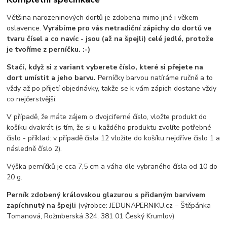
Většina narozeninových dortů je zdobena mimo jiné i věkem
oslavence.
Vyrábíme pro vás netradiční zápichy do dortů ve
tvaru čísel a co navíc - jsou (až na špejli) celé jedlé, protože
je tvoříme z perníčku. :-)
Stačí, když si z variant vyberete číslo, které si přejete na
dort umístit a jeho barvu.
Perníčky barvou natíráme ručně a to
vždy až po přijetí objednávky, takže se k vám zápich dostane vždy
co nejčerstvější.
V případě, že máte zájem o dvojciferné číslo, vložte produkt do
košíku dvakrát (s tím, že si u každého produktu zvolíte potřebné
číslo - příklad: v případě čísla 12 vložíte do košíku nejdříve číslo 1 a
následně číslo 2).
Výška perníčků je cca 7,5 cm a váha dle vybraného čísla od 10 do
20 g.
Perník zdobený královskou glazurou s přidaným barvivem
zapíchnutý na špejli
(výrobce: JEDUNAPERNIKU.cz – Štěpánka
Tomanová, Rožmberská 324, 381 01 Český Krumlov)