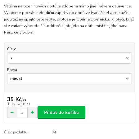
Většina narozeninových dortů je zdobena mimo jiné i věkem oslavence.
Vyrábíme pro vás netradiční zápichy do dortů ve tvaru čísel a co navíc -
jsou (až na špejli) celé jedlé, protože je tvoříme z perníčku. :-) Stačí, když
si z variant vyberete číslo, které si přejete na dort umístit a jeho barvu.
Per...
celý popis
Číslo
Barva
35 Kč
/
ks
31 Kč
bez DPH
Přidat do košíku
Číslo produktu:
74