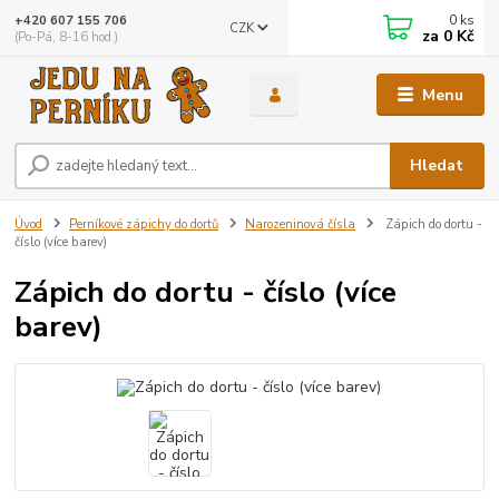
0
ks
+420 607 155 706
CZK
za
0 Kč
(Po-Pá, 8-16 hod.)
Menu
Hledat
Úvod
Perníkové zápichy do dortů
Narozeninová čísla
Zápich do dortu -
číslo (více barev)
Zápich do dortu - číslo (více
barev)