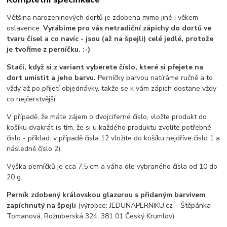
Většina narozeninových dortů je zdobena mimo jiné i věkem
oslavence.
Vyrábíme pro vás netradiční zápichy do dortů ve
tvaru čísel a co navíc - jsou (až na špejli) celé jedlé, protože
je tvoříme z perníčku. :-)
Stačí, když si z variant vyberete číslo, které si přejete na
dort umístit a jeho barvu.
Perníčky barvou natíráme ručně a to
vždy až po přijetí objednávky, takže se k vám zápich dostane vždy
co nejčerstvější.
V případě, že máte zájem o dvojciferné číslo, vložte produkt do
košíku dvakrát (s tím, že si u každého produktu zvolíte potřebné
číslo - příklad: v případě čísla 12 vložíte do košíku nejdříve číslo 1 a
následně číslo 2).
Výška perníčků je cca 7,5 cm a váha dle vybraného čísla od 10 do
20 g.
Perník zdobený královskou glazurou s přidaným barvivem
zapíchnutý na špejli
(výrobce: JEDUNAPERNIKU.cz – Štěpánka
Tomanová, Rožmberská 324, 381 01 Český Krumlov)