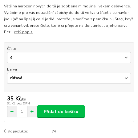
Většina narozeninových dortů je zdobena mimo jiné i věkem oslavence.
Vyrábíme pro vás netradiční zápichy do dortů ve tvaru čísel a co navíc -
jsou (až na špejli) celé jedlé, protože je tvoříme z perníčku. :-) Stačí, když
si z variant vyberete číslo, které si přejete na dort umístit a jeho barvu.
Per...
celý popis
Číslo
Barva
35 Kč
/
ks
31 Kč
bez DPH
Přidat do košíku
Číslo produktu:
74