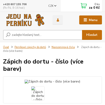
0
ks
+420 607 155 706
CZK
za
0 Kč
(Po-Pá, 8-16 hod.)
Menu
Hledat
Úvod
Perníkové zápichy do dortů
Narozeninová čísla
Zápich do dortu -
číslo (více barev)
Zápich do dortu - číslo (více
barev)