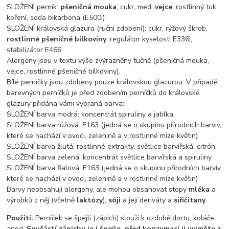
SLOŽENÍ perník:
pšeničná mouka
, cukr, med,
vejce
, rostlinný tuk,
koření, soda bikarbona (E500i)
SLOŽENÍ královská glazura (ruční zdobení): cukr, rýžový škrob,
rostlinné pšeničné bílkoviny
, regulátor kyselosti E336i,
stabilizátor E466
Alergeny jsou v textu výše zvýrazněny tučně (pšeničná mouka,
vejce, rostlinné pšeničné bílkoviny).
Bílé perníčky jsou zdobeny pouze královskou glazurou. V případě
barevných perníčků je před zdobením perníčků do královské
glazury přidána vámi vybraná barva:
SLOŽENÍ barva modrá: koncentrát spiruliny a jablka
SLOŽENÍ barva růžová: E163 (jedná se o skupinu přírodních barviv,
které se nachází v ovoci, zelenině a v rostlinné míze květin)
SLOŽENÍ barva žlutá: rostlinné extrakty, světlice barvířská, citrón
SLOŽENÍ barva zelená: koncentrát světlice barvířská a spiruliny
SLOŽENÍ barva fialová: E163 (jedná se o skupinu přírodních barviv,
které se nachází v ovoci, zelenině a v rostlinné míze květin)
Barvy neobsahují alergeny, ale mohou obsahovat stopy
mléka
a
výrobků z něj (včetně
laktózy
),
sóji
a její deriváty a
siřičitany
.
Použití:
Perníček se špejlí (zápich) slouží k ozdobě dortu, koláče
apod.
Součástí zápichu je i špejle, před konzumací ji vyjměte z