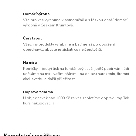
Domácí výroba
Vše pro vás vyrábíme vlastnoručně a s láskou v naší domácí
výrobně v Českém Krumlově.
Čerstvost
Všechny produkty vyrábíme a balíme až po obdržení
objednávky, abyste je získali co nejčerstvější.
Na míru
Perníčky i (jedlý) tisk na fondánový list či jedlý papír vám rádi
uděláme na míru vašim přáním - na oslavu narozenin, firemní
akci, svatbu a další příležitosti.
Doprava zdarma
U objednávek nad 1000 Kč za vás zaplatíme dopravu my. Tak
hurá nakupovat. :)
Kompletní specifikace