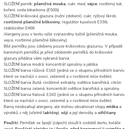
SLOŽENÍ perník:
pšeničná mouka
, cukr, med,
vejce
, rostlinný tuk,
koření, soda bikarbona (E500i)
SLOŽENÍ královská glazura (ruční zdobení): cukr, rýžový škrob,
rostlinné pšeničné bílkoviny
, regulátor kyselosti E336i,
stabilizátor E466
Alergeny jsou v textu výše zvýrazněny tučně (pšeničná mouka,
vejce, rostlinné pšeničné bílkoviny).
Bílé perníčky jsou zdobeny pouze královskou glazurou. V případě
barevných perníčků je před zdobením perníčků do královské
glazury přidána vámi vybraná barva:
SLOŽENÍ barva modrá: koncentrát spiruliny a jablka
SLOŽENÍ barva růžová: E163 (jedná se o skupinu přírodních barviv,
které se nachází v ovoci, zelenině a v rostlinné míze květin)
SLOŽENÍ barva žlutá: rostlinné extrakty, světlice barvířská, citrón
SLOŽENÍ barva zelená: koncentrát světlice barvířská a spiruliny
SLOŽENÍ barva fialová: E163 (jedná se o skupinu přírodních barviv,
které se nachází v ovoci, zelenině a v rostlinné míze květin)
Barvy neobsahují alergeny, ale mohou obsahovat stopy
mléka
a
výrobků z něj (včetně
laktózy
),
sóji
a její deriváty a
siřičitany
.
Použití:
Perníček se špejlí (zápich) slouží k ozdobě dortu, koláče
apod.
Součástí zápichu je i špejle, před konzumací ji vyjměte z