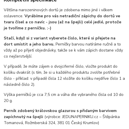
Většina narozeninových dortů je zdobena mimo jiné i věkem
oslavence.
Vyrábíme pro vás netradiční zápichy do dortů ve
tvaru čísel a co navíc - jsou (až na špejli) celé jedlé, protože
je tvoříme z perníčku. :-)
Stačí, když si z variant vyberete číslo, které si přejete na
dort umístit a jeho barvu.
Perníčky barvou natíráme ručně a to
vždy až po přijetí objednávky, takže se k vám zápich dostane vždy
co nejčerstvější.
V případě, že máte zájem o dvojciferné číslo, vložte produkt do
košíku dvakrát (s tím, že si u každého produktu zvolíte potřebné
číslo - příklad: v případě čísla 12 vložíte do košíku nejdříve číslo 1 a
následně číslo 2).
Výška perníčků je cca 7,5 cm a váha dle vybraného čísla od 10 do
20 g.
Perník zdobený královskou glazurou s přidaným barvivem
zapíchnutý na špejli
(výrobce: JEDUNAPERNIKU.cz – Štěpánka
Tomanová, Rožmberská 324, 381 01 Český Krumlov)