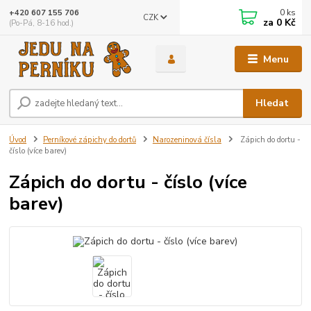
0
ks
+420 607 155 706
CZK
za
0 Kč
(Po-Pá, 8-16 hod.)
Menu
Hledat
Úvod
Perníkové zápichy do dortů
Narozeninová čísla
Zápich do dortu -
číslo (více barev)
Zápich do dortu - číslo (více
barev)