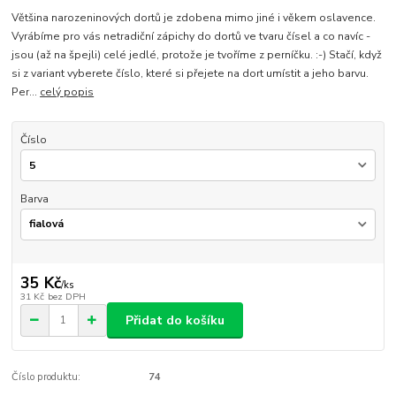
Většina narozeninových dortů je zdobena mimo jiné i věkem oslavence.
Vyrábíme pro vás netradiční zápichy do dortů ve tvaru čísel a co navíc -
jsou (až na špejli) celé jedlé, protože je tvoříme z perníčku. :-) Stačí, když
si z variant vyberete číslo, které si přejete na dort umístit a jeho barvu.
Per...
celý popis
Číslo
Barva
35 Kč
/
ks
31 Kč
bez DPH
Přidat do košíku
Číslo produktu:
74