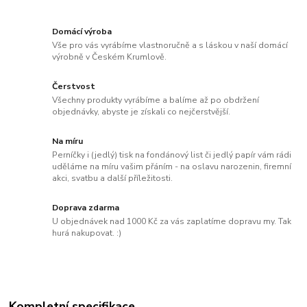
Domácí výroba
Vše pro vás vyrábíme vlastnoručně a s láskou v naší domácí
výrobně v Českém Krumlově.
Čerstvost
Všechny produkty vyrábíme a balíme až po obdržení
objednávky, abyste je získali co nejčerstvější.
Na míru
Perníčky i (jedlý) tisk na fondánový list či jedlý papír vám rádi
uděláme na míru vašim přáním - na oslavu narozenin, firemní
akci, svatbu a další příležitosti.
Doprava zdarma
U objednávek nad 1000 Kč za vás zaplatíme dopravu my. Tak
hurá nakupovat. :)
Kompletní specifikace