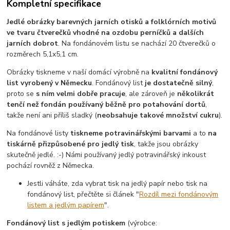
Kompletní specifikace
Jedlé obrázky barevných jarních otisků a folklórních motivů
ve tvaru čtverečků vhodné na ozdobu perníčků a dalších
jarních dobrot
. Na fondánovém listu se nachází 20 čtverečků o
rozměrech 5,1x5,1 cm.
Obrázky tiskneme v naší domácí výrobně na
kvalitní fondánový
list vyrobený v Německu
. Fondánový list
je dostatečně silný
,
proto se
s ním velmi dobře pracuje
, ale zároveň je
několikrát
tenčí než fondán používaný běžně pro potahování dortů
,
takže není ani příliš sladký (
neobsahuje takové množství cukru
).
Na fondánové listy
tiskneme potravinářskými barvami
a to
na
tiskárně přizpůsobené pro jedlý tisk
, takže jsou obrázky
skutečně jedlé. :-) Námi používaný jedlý potravinářský inkoust
pochází rovněž z Německa.
Jestli váháte, zda vybrat tisk na jedlý papír nebo tisk na
fondánový list, přečtěte si článek "
Rozdíl mezi fondánovým
listem a jedlým papírem
".
Fondánový list s jedlým potiskem
(výrobce: