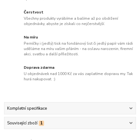
Čerstvost
Všechny produkty vyrábíme a balíme až po obdržení
objednávky, abyste je získali co nejčerstvější.
Na míru
Perníčky i (jedlý) tisk na fondánový list či jedlý papír vám rádi
uděláme na míru vašim přáním - na oslavu narozenin, firemní
akci, svatbu a další příležitosti.
Doprava zdarma
U objednávek nad 1000 Kč za vás zaplatíme dopravu my. Tak
hurá nakupovat. :)
Kompletní specifikace
Související zboží
1