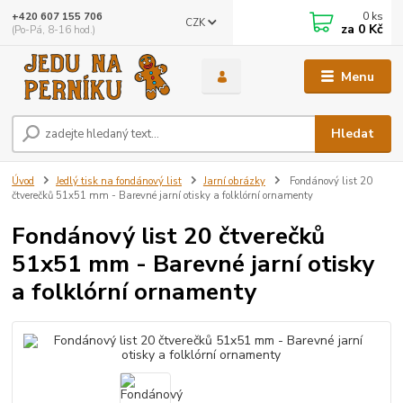
0
ks
+420 607 155 706
CZK
za
0 Kč
(Po-Pá, 8-16 hod.)
Menu
Hledat
Úvod
Jedlý tisk na fondánový list
Jarní obrázky
Fondánový list 20
čtverečků 51x51 mm - Barevné jarní otisky a folklórní ornamenty
Fondánový list 20 čtverečků
51x51 mm - Barevné jarní otisky
a folklórní ornamenty