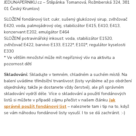
JEDUNAPERNIKU.cz – Štěpánka Tomanová, Rožmberská 324, 381
01 Český Krumlov)
SLOŽENÍ fondánový list: cukr, sušený glukózový sirup, zvlhčovač
E420, voda, palmojádrový olej, stabilizátor E415, E410, E413,
konzervant E202, emulgátor E464
SLOŽENÍ potravinářský inkoust: voda, stabilizátor E1520,
zvlhčovač E422, barvivo E133, E122*, E102*, regulátor kyselosti
E330
* Ve větším množství může mít nepříznivý vliv na aktivitu a
pozornost dětí
Skladování:
Skladujte v temném, chladném a suchém místě. Na
balení uvádíme tříměsíční trvanlivost (listy vyrábíme až po obdržení
objednávky, takže je dostanete vždy čerstvé), ale při správném
skladování vydrží déle. Více o skladování a použití fondánových
listů si můžete v případě zájmu přečíst v našem článku
Jak
správně použít fondánový list
– naleznete tam i tip na to, když
se vám náhodou fondánové listy vysuší. I to se dá zachránit. :-)