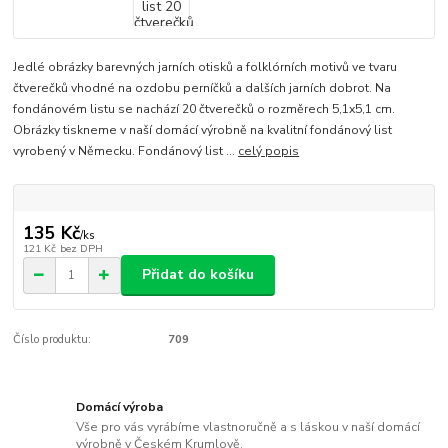
Jedlé obrázky barevných jarních otisků a folklórních motivů ve tvaru
čtverečků vhodné na ozdobu perníčků a dalších jarních dobrot. Na
fondánovém listu se nachází 20 čtverečků o rozměrech 5,1x5,1 cm.
Obrázky tiskneme v naší domácí výrobně na kvalitní fondánový list
vyrobený v Německu. Fondánový list ...
celý popis
135 Kč
/
ks
121 Kč
bez DPH
Přidat do košíku
Číslo produktu:
709
Domácí výroba
Vše pro vás vyrábíme vlastnoručně a s láskou v naší domácí
výrobně v Českém Krumlově.