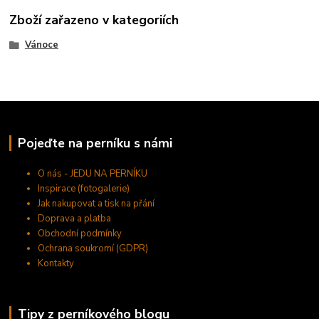
Zboží zařazeno v kategoriích
Vánoce
Pojeďte na perníku s námi
O nás - JEDU NA PERNÍKU
Inspirace (fotogalerie)
Jak nakupovat a tisk na přání
Doprava a platba
Obchodní podmínky
Ochrana soukromí (GDPR)
Kontakty
Tipy z perníkového blogu