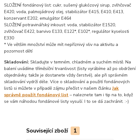
SLOŽENÍ fondánový list: cukr, sušený glukózový sirup, zvlhčovač
E420, voda, palmojádrový olej, stabilizátor E415, E410, E413,
konzervant E202, emulgátor E464
SLOŽENÍ potravinářský inkoust: voda, stabilizátor E1520,
zvlhčovač E422, barvivo E133, E122*, E102*, regulátor kyselosti
E330
* Ve větším množství může mít nepříznivý vliv na aktivitu a
pozornost dětí
Skladování:
Skladujte v temném, chladném a suchém místě. Na
balení uvádíme tříměsíční trvanlivost (listy vyrábíme až po obdržení
objednávky, takže je dostanete vždy čerstvé), ale při správném
skladování vydrží déle. Více o skladování a použití fondánových
listů si můžete v případě zájmu přečíst v našem článku
Jak
správně použít fondánový list
– naleznete tam i tip na to, když
se vám náhodou fondánové listy vysuší. I to se dá zachránit. :-)
Související zboží
1