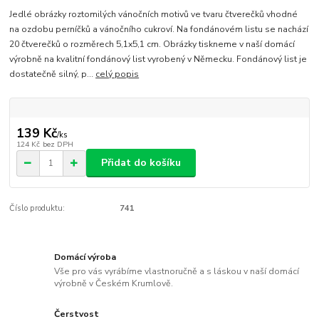
Jedlé obrázky roztomilých vánočních motivů ve tvaru čtverečků vhodné
na ozdobu perníčků a vánočního cukroví. Na fondánovém listu se nachází
20 čtverečků o rozměrech 5,1x5,1 cm. Obrázky tiskneme v naší domácí
výrobně na kvalitní fondánový list vyrobený v Německu. Fondánový list je
dostatečně silný, p...
celý popis
139 Kč
/
ks
124 Kč
bez DPH
Přidat do košíku
Číslo produktu:
741
Domácí výroba
Vše pro vás vyrábíme vlastnoručně a s láskou v naší domácí
výrobně v Českém Krumlově.
Čerstvost