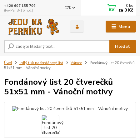
0
ks
+420 607 155 706
CZK
za
0 Kč
(Po-Pá, 8-16 hod.)
Menu
Hledat
Úvod
Jedlý tisk na fondánový list
Vánoce
Fondánový list 20 čtverečků
51x51 mm - Vánoční motivy
Fondánový list 20 čtverečků
51x51 mm - Vánoční motivy