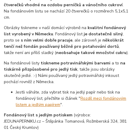
čtverečků vhodné na ozdobu perníčků a vánočního cukroví
.
Na fondánovém listu se nachází 20 čtverečků o rozměrech 5,1x5,1
cm.
Obrázky tiskneme v naší domácí výrobně na
kvalitní fondánový
list vyrobený v Německu
. Fondánový list
je dostatečně silný
,
proto se
s ním velmi dobře pracuje
, ale zároveň je
několikrát
tenčí než fondán používaný běžně pro potahování dortů
,
takže není ani příliš sladký (
neobsahuje takové množství cukru
).
Na fondánové listy
tiskneme potravinářskými barvami
a to
na
tiskárně přizpůsobené pro jedlý tisk
, takže jsou obrázky
skutečně jedlé. :-) Námi používaný jedlý potravinářský inkoust
pochází rovněž z Německa.
Jestli váháte, zda vybrat tisk na jedlý papír nebo tisk na
fondánový list, přečtěte si článek "
Rozdíl mezi fondánovým
listem a jedlým papírem
".
Fondánový list s jedlým potiskem
(výrobce:
JEDUNAPERNIKU.cz – Štěpánka Tomanová, Rožmberská 324, 381
01 Český Krumlov)