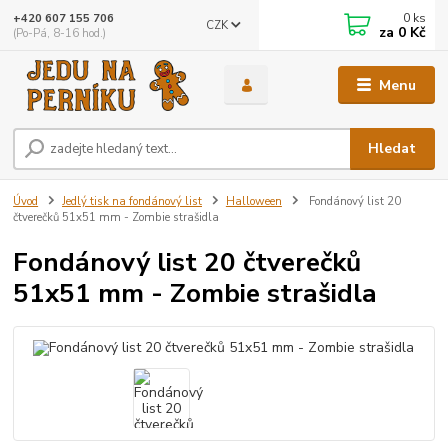
0
ks
+420 607 155 706
CZK
za
0 Kč
(Po-Pá, 8-16 hod.)
Menu
Hledat
Úvod
Jedlý tisk na fondánový list
Halloween
Fondánový list 20
čtverečků 51x51 mm - Zombie strašidla
Fondánový list 20 čtverečků
51x51 mm - Zombie strašidla