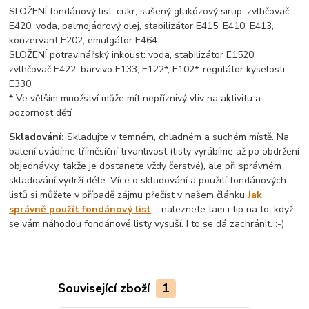
SLOŽENÍ fondánový list: cukr, sušený glukózový sirup, zvlhčovač
E420, voda, palmojádrový olej, stabilizátor E415, E410, E413,
konzervant E202, emulgátor E464
SLOŽENÍ potravinářský inkoust: voda, stabilizátor E1520,
zvlhčovač E422, barvivo E133, E122*, E102*, regulátor kyselosti
E330
* Ve větším množství může mít nepříznivý vliv na aktivitu a
pozornost dětí
Skladování:
Skladujte v temném, chladném a suchém místě. Na
balení uvádíme tříměsíční trvanlivost (listy vyrábíme až po obdržení
objednávky, takže je dostanete vždy čerstvé), ale při správném
skladování vydrží déle. Více o skladování a použití fondánových
listů si můžete v případě zájmu přečíst v našem článku
Jak
správně použít fondánový list
– naleznete tam i tip na to, když
se vám náhodou fondánové listy vysuší. I to se dá zachránit. :-)
Související zboží
1