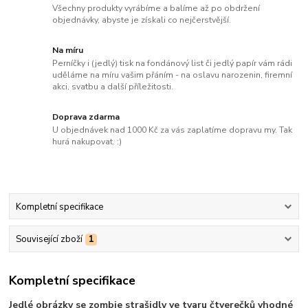
Všechny produkty vyrábíme a balíme až po obdržení
objednávky, abyste je získali co nejčerstvější.
Na míru
Perníčky i (jedlý) tisk na fondánový list či jedlý papír vám rádi
uděláme na míru vašim přáním - na oslavu narozenin, firemní
akci, svatbu a další příležitosti.
Doprava zdarma
U objednávek nad 1000 Kč za vás zaplatíme dopravu my. Tak
hurá nakupovat. :)
Kompletní specifikace
Související zboží
1
Kompletní specifikace
Jedlé obrázky se zombie strašidly ve tvaru čtverečků vhodné