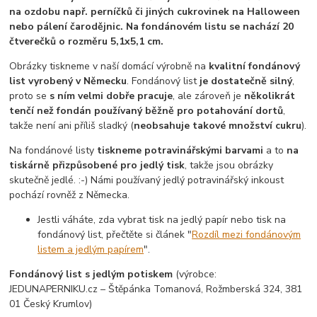
na ozdobu např. perníčků či jiných cukrovinek na Halloween
nebo pálení čarodějnic. Na fondánovém listu se nachází 20
čtverečků o rozměru 5,1x5,1 cm.
Obrázky tiskneme v naší domácí výrobně na
kvalitní fondánový
list vyrobený v Německu
. Fondánový list
je dostatečně silný
,
proto se
s ním velmi dobře pracuje
, ale zároveň je
několikrát
tenčí než fondán používaný běžně pro potahování dortů
,
takže není ani příliš sladký (
neobsahuje takové množství cukru
).
Na fondánové listy
tiskneme potravinářskými barvami
a to
na
tiskárně přizpůsobené pro jedlý tisk
, takže jsou obrázky
skutečně jedlé. :-) Námi používaný jedlý potravinářský inkoust
pochází rovněž z Německa.
Jestli váháte, zda vybrat tisk na jedlý papír nebo tisk na
fondánový list, přečtěte si článek "
Rozdíl mezi fondánovým
listem a jedlým papírem
".
Fondánový list s jedlým potiskem
(výrobce:
JEDUNAPERNIKU.cz – Štěpánka Tomanová, Rožmberská 324, 381
01 Český Krumlov)