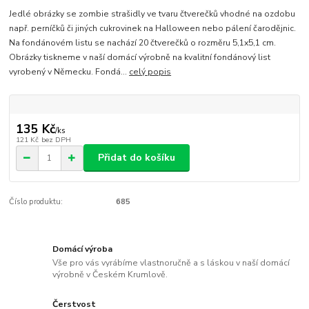
Jedlé obrázky se zombie strašidly ve tvaru čtverečků vhodné na ozdobu
např. perníčků či jiných cukrovinek na Halloween nebo pálení čarodějnic.
Na fondánovém listu se nachází 20 čtverečků o rozměru 5,1x5,1 cm.
Obrázky tiskneme v naší domácí výrobně na kvalitní fondánový list
vyrobený v Německu. Fondá...
celý popis
135 Kč
/
ks
121 Kč
bez DPH
Přidat do košíku
Číslo produktu:
685
Domácí výroba
Vše pro vás vyrábíme vlastnoručně a s láskou v naší domácí
výrobně v Českém Krumlově.
Čerstvost