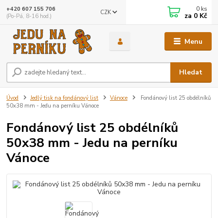
0
ks
+420 607 155 706
CZK
za
0 Kč
(Po-Pá, 8-16 hod.)
Menu
Hledat
Úvod
Jedlý tisk na fondánový list
Vánoce
Fondánový list 25 obdélníků
50x38 mm - Jedu na perníku Vánoce
Fondánový list 25 obdélníků
50x38 mm - Jedu na perníku
Vánoce