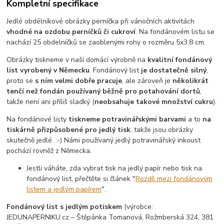
Kompletní specifikace
Jedlé obdélníkové obrázky perníčka při vánočních aktivitách
vhodné na ozdobu perníčků či cukroví
. Na fondánovém listu se
nachází 25 obdelníčků se zaoblenými rohy o rozměru 5x3,8 cm.
Obrázky tiskneme v naší domácí výrobně na
kvalitní fondánový
list vyrobený v Německu
. Fondánový list
je dostatečně silný
,
proto se
s ním velmi dobře pracuje
, ale zároveň je
několikrát
tenčí než fondán používaný běžně pro potahování dortů
,
takže není ani příliš sladký (
neobsahuje takové množství cukru
).
Na fondánové listy
tiskneme potravinářskými barvami
a to
na
tiskárně přizpůsobené pro jedlý tisk
, takže jsou obrázky
skutečně jedlé. :-) Námi používaný jedlý potravinářský inkoust
pochází rovněž z Německa.
Jestli váháte, zda vybrat tisk na jedlý papír nebo tisk na
fondánový list, přečtěte si článek "
Rozdíl mezi fondánovým
listem a jedlým papírem
".
Fondánový list s jedlým potiskem
(výrobce:
JEDUNAPERNIKU.cz – Štěpánka Tomanová, Rožmberská 324, 381