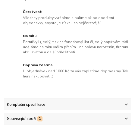
Čerstvost
Všechny produkty vyrábíme a balíme až po obdržení
objednávky, abyste je získali co nejčerstvější.
Na míru
Perníčky i (jedlý) tisk na fondánový list či jedlý papír vám rádi
uděláme na míru vašim přáním - na oslavu narozenin, firemní
akci, svatbu a další příležitosti.
Doprava zdarma
U objednávek nad 1000 Kč za vás zaplatíme dopravu my. Tak
hurá nakupovat. :)
Kompletní specifikace
Související zboží
1