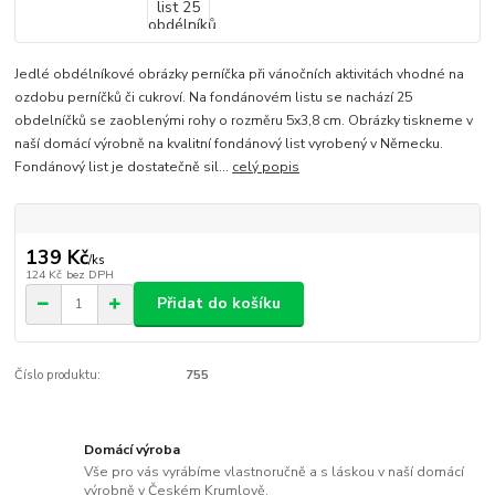
Jedlé obdélníkové obrázky perníčka při vánočních aktivitách vhodné na
ozdobu perníčků či cukroví. Na fondánovém listu se nachází 25
obdelníčků se zaoblenými rohy o rozměru 5x3,8 cm. Obrázky tiskneme v
naší domácí výrobně na kvalitní fondánový list vyrobený v Německu.
Fondánový list je dostatečně sil...
celý popis
139 Kč
/
ks
124 Kč
bez DPH
Přidat do košíku
Číslo produktu:
755
Domácí výroba
Vše pro vás vyrábíme vlastnoručně a s láskou v naší domácí
výrobně v Českém Krumlově.