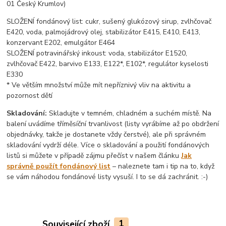
01 Český Krumlov)
SLOŽENÍ fondánový list: cukr, sušený glukózový sirup, zvlhčovač
E420, voda, palmojádrový olej, stabilizátor E415, E410, E413,
konzervant E202, emulgátor E464
SLOŽENÍ potravinářský inkoust: voda, stabilizátor E1520,
zvlhčovač E422, barvivo E133, E122*, E102*, regulátor kyselosti
E330
* Ve větším množství může mít nepříznivý vliv na aktivitu a
pozornost dětí
Skladování:
Skladujte v temném, chladném a suchém místě. Na
balení uvádíme tříměsíční trvanlivost (listy vyrábíme až po obdržení
objednávky, takže je dostanete vždy čerstvé), ale při správném
skladování vydrží déle. Více o skladování a použití fondánových
listů si můžete v případě zájmu přečíst v našem článku
Jak
správně použít fondánový list
– naleznete tam i tip na to, když
se vám náhodou fondánové listy vysuší. I to se dá zachránit. :-)
Související zboží
1