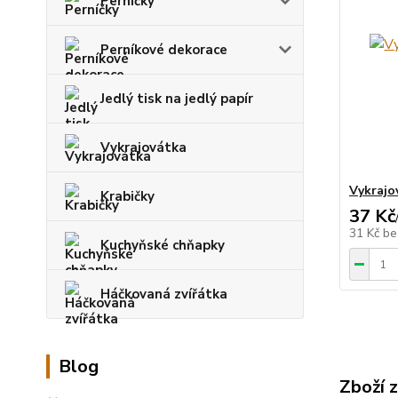
Perníčky
Perníkové dekorace
Jedlý tisk na jedlý papír
Vykrajovátka
Vykrajo
Krabičky
37 Kč
31 Kč
be
Kuchyňské chňapky
Háčkovaná zvířátka
Blog
Zboží 