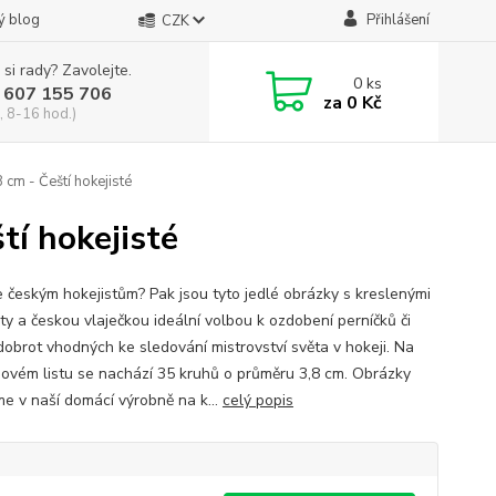
ý blog
Přihlášení
CZK
 si rady? Zavolejte.
0
ks
 607 155 706
za
0 Kč
, 8-16 hod.)
 cm - Čeští hokejisté
tí hokejisté
e českým hokejistům? Pak jsou tyto jedlé obrázky s kreslenými
ty a českou vlaječkou ideální volbou k ozdobení perníčků či
 dobrot vhodných ke sledování mistrovství světa v hokeji. Na
ovém listu se nachází 35 kruhů o průměru 3,8 cm. Obrázky
me v naší domácí výrobně na k...
celý popis