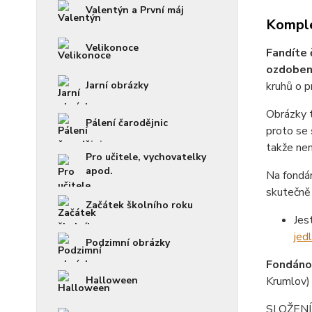
Valentýn a První máj
Komple
Velikonoce
Fandíte 
ozdobení
Jarní obrázky
kruhů o p
Obrázky 
Pálení čarodějnic
proto se
takže není
Pro učitele, vychovatelky
apod.
Na fondá
skutečně 
Začátek školního roku
Jes
jed
Podzimní obrázky
Fondánov
Halloween
Krumlov)
SLOŽENÍ f