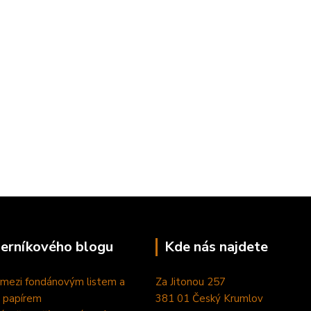
perníkového blogu
Kde nás najdete
 mezi fondánovým listem a
Za Jitonou 257
 papírem
381 01 Český Krumlov