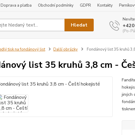
Doprava a platba
Obchodní podmínky
GDPR
Kontakty
Perníkov
Nevíte
Hledat
+420
(Po-Pá
edlý tisk na fondánový list
Další obrázky
Fondánový list 35 kruhů 3,8
ánový list 35 kruhů 3,8 cm - Češ
Fandít
hokejis
jiných
fondán
tiskne