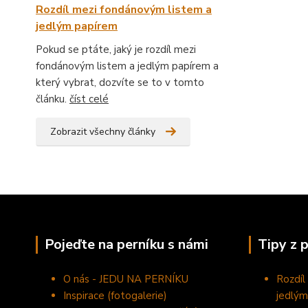
Rozdíl mezi fondánovým listem a
jedlým papírem
Pokud se ptáte, jaký je rozdíl mezi
fondánovým listem a jedlým papírem a
který vybrat, dozvíte se to v tomto
článku.
číst celé
Zobrazit všechny články
Pojeďte na perníku s námi
Tipy z 
O nás - JEDU NA PERNÍKU
Rozdíl
Inspirace (fotogalerie)
jedlým