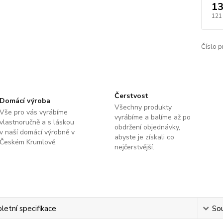
13
121
Číslo p
Čerstvost
Domácí výroba
Všechny produkty
Vše pro vás vyrábíme
vyrábíme a balíme až po
vlastnoručně a s láskou
obdržení objednávky,
v naší domácí výrobně v
abyste je získali co
Českém Krumlově.
nejčerstvější.
etní specifikace
Sou