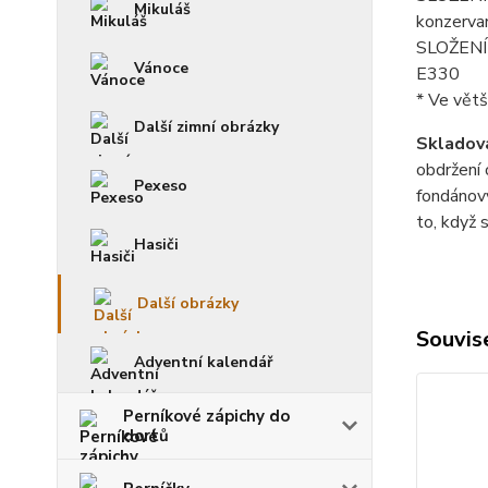
Mikuláš
konzerva
SLOŽENÍ p
Vánoce
E330
* Ve větš
Další zimní obrázky
Skladová
obdržení 
Pexeso
fondánový
to, když 
Hasiči
Další obrázky
Souvise
Adventní kalendář
Perníkové zápichy do
dortů