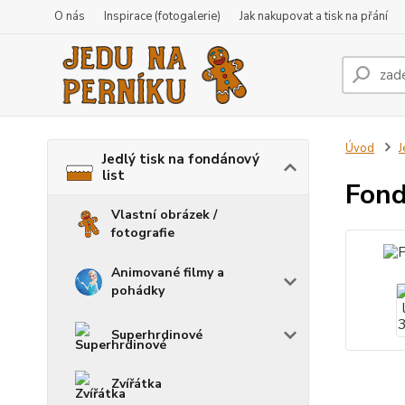
O nás
Inspirace (fotogalerie)
Jak nakupovat a tisk na přání
Úvod
J
Jedlý tisk na fondánový
list
Fond
Vlastní obrázek /
fotografie
Animované filmy a
pohádky
Superhrdinové
Zvířátka