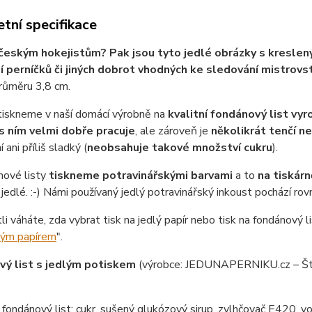
tní specifikace
českým hokejistům? Pak jsou tyto jedlé obrázky s kreslený
 perníčků či jiných dobrot vhodných ke sledování mistrovstv
růměru 3,8 cm.
tiskneme v naší domácí výrobně na
kvalitní fondánový list vy
s ním velmi dobře pracuje
, ale zároveň je
několikrát tenčí n
 ani příliš sladký (
neobsahuje takové množství cukru
).
nové listy
tiskneme potravinářskými barvami
a to
na tiskárn
jedlé. :-) Námi používaný jedlý potravinářský inkoust pochází ro
tli váháte, zda vybrat tisk na jedlý papír nebo tisk na fondánový li
lým papírem
".
ý list s jedlým potiskem
(výrobce: JEDUNAPERNIKU.cz – Št
ondánový list: cukr, sušený glukózový sirup, zvlhčovač E420, vo