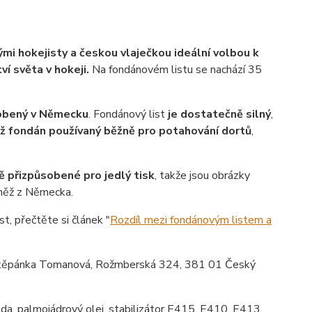
mi hokejisty a českou vlaječkou ideální volbou k
í světa v hokeji.
Na fondánovém listu se nachází 35
robený v Německu
. Fondánový list
je dostatečně silný
,
ež fondán používaný běžně pro potahování dortů
,
ě přizpůsobené pro jedlý tisk
, takže jsou obrázky
vněž z Německa.
st, přečtěte si článek "
Rozdíl mezi fondánovým listem a
ěpánka Tomanová, Rožmberská 324, 381 01 Český
da, palmojádrový olej, stabilizátor E415, E410, E413,