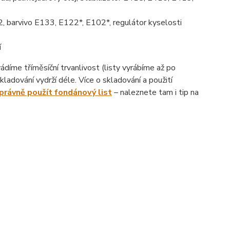
, barvivo E133, E122*, E102*, regulátor kyselosti
í
íme tříměsíční trvanlivost (listy vyrábíme až po
ladování vydrží déle. Více o skladování a použití
správně použít fondánový list
– naleznete tam i tip na