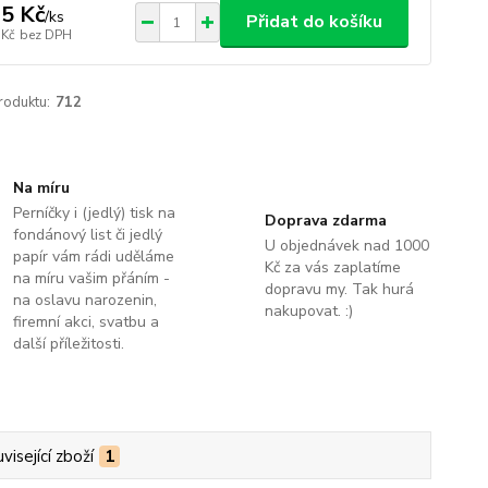
5 Kč
/
ks
Přidat do košíku
 Kč
bez DPH
roduktu:
712
Na míru
Perníčky i (jedlý) tisk na
Doprava zdarma
fondánový list či jedlý
U objednávek nad 1000
papír vám rádi uděláme
Kč za vás zaplatíme
na míru vašim přáním -
dopravu my. Tak hurá
na oslavu narozenin,
nakupovat. :)
firemní akci, svatbu a
další příležitosti.
visející zboží
1