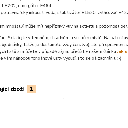
nt E202, emulgátor E464
otravinářský inkoust: voda, stabilizátor E1520, zvlhčovač E422
ím množství může mít nepříznivý vliv na aktivitu a pozornost dět
ní:
Skladujte v temném, chladném a suchém místě. Na balení uvád
objednávky, takže je dostanete vždy čerstvé), ale při správném sk
ch listů si můžete v případě zájmu přečíst v našem článku
Jak 
se vám náhodou fondánové listy vysuší. I to se dá zachránit. :-)
jící zboží
1