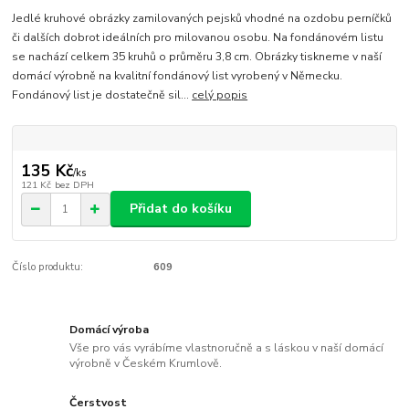
Jedlé kruhové obrázky zamilovaných pejsků vhodné na ozdobu perníčků
či dalších dobrot ideálních pro milovanou osobu. Na fondánovém listu
se nachází celkem 35 kruhů o průměru 3,8 cm. Obrázky tiskneme v naší
domácí výrobně na kvalitní fondánový list vyrobený v Německu.
Fondánový list je dostatečně sil...
celý popis
135 Kč
/
ks
121 Kč
bez DPH
Přidat do košíku
Číslo produktu:
609
Domácí výroba
Vše pro vás vyrábíme vlastnoručně a s láskou v naší domácí
výrobně v Českém Krumlově.
Čerstvost