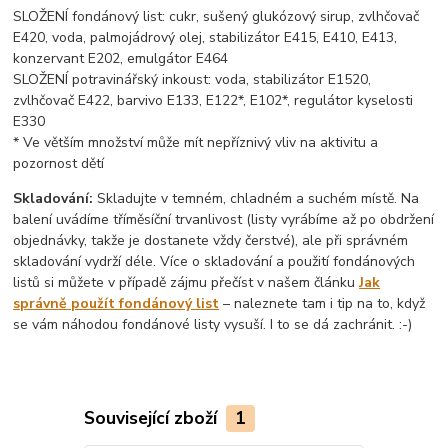
SLOŽENÍ fondánový list: cukr, sušený glukózový sirup, zvlhčovač
E420, voda, palmojádrový olej, stabilizátor E415, E410, E413,
konzervant E202, emulgátor E464
SLOŽENÍ potravinářský inkoust: voda, stabilizátor E1520,
zvlhčovač E422, barvivo E133, E122*, E102*, regulátor kyselosti
E330
* Ve větším množství může mít nepříznivý vliv na aktivitu a
pozornost dětí
Skladování:
Skladujte v temném, chladném a suchém místě. Na
balení uvádíme tříměsíční trvanlivost (listy vyrábíme až po obdržení
objednávky, takže je dostanete vždy čerstvé), ale při správném
skladování vydrží déle. Více o skladování a použití fondánových
listů si můžete v případě zájmu přečíst v našem článku
Jak
správně použít fondánový list
– naleznete tam i tip na to, když
se vám náhodou fondánové listy vysuší. I to se dá zachránit. :-)
Související zboží
1