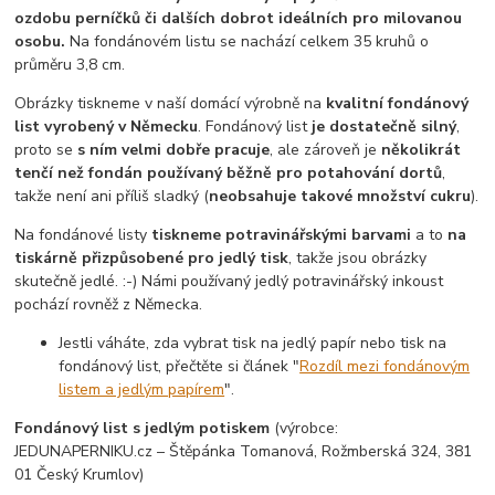
ozdobu perníčků či dalších dobrot ideálních pro milovanou
osobu.
Na fondánovém listu se nachází celkem 35 kruhů o
průměru 3,8 cm.
Obrázky tiskneme v naší domácí výrobně na
kvalitní fondánový
list vyrobený v Německu
. Fondánový list
je dostatečně silný
,
proto se
s ním velmi dobře pracuje
, ale zároveň je
několikrát
tenčí než fondán používaný běžně pro potahování dortů
,
takže není ani příliš sladký (
neobsahuje takové množství cukru
).
Na fondánové listy
tiskneme potravinářskými barvami
a to
na
tiskárně přizpůsobené pro jedlý tisk
, takže jsou obrázky
skutečně jedlé. :-) Námi používaný jedlý potravinářský inkoust
pochází rovněž z Německa.
Jestli váháte, zda vybrat tisk na jedlý papír nebo tisk na
fondánový list, přečtěte si článek "
Rozdíl mezi fondánovým
listem a jedlým papírem
".
Fondánový list s jedlým potiskem
(výrobce:
JEDUNAPERNIKU.cz – Štěpánka Tomanová, Rožmberská 324, 381
01 Český Krumlov)