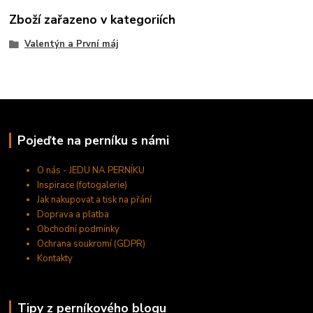
Zboží zařazeno v kategoriích
Valentýn a První máj
Pojeďte na perníku s námi
O nás - JEDU NA PERNÍKU
Inspirace (fotogalerie)
Jak nakupovat a tisk na přání
Doprava a platba
Obchodní podmínky
Ochrana soukromí (GDPR)
Kontakty
Tipy z perníkového blogu