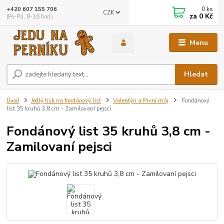
0
ks
+420 607 155 706
CZK
za
0 Kč
(Po-Pá, 8-16 hod.)
Menu
Hledat
Úvod
Jedlý tisk na fondánový list
Valentýn a První máj
Fondánový
list 35 kruhů 3,8 cm - Zamilovaní pejsci
Fondánový list 35 kruhů 3,8 cm -
Zamilovaní pejsci