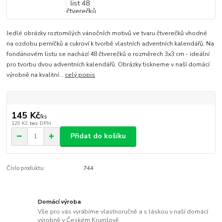
Jedlé obrázky roztomilých vánočních motivů ve tvaru čtverečků vhodné
na ozdobu perníčků a cukroví k tvorbě vlastních adventních kalendářů. Na
fondánovém listu se nachází 48 čtverečků o rozměrech 3x3 cm - ideální
pro tvorbu dvou adventních kalendářů. Obrázky tiskneme v naší domácí
výrobně na kvalitní...
celý popis
145 Kč
/
ks
129 Kč
bez DPH
Přidat do košíku
Číslo produktu:
744
Domácí výroba
Vše pro vás vyrábíme vlastnoručně a s láskou v naší domácí
výrobně v Českém Krumlově.