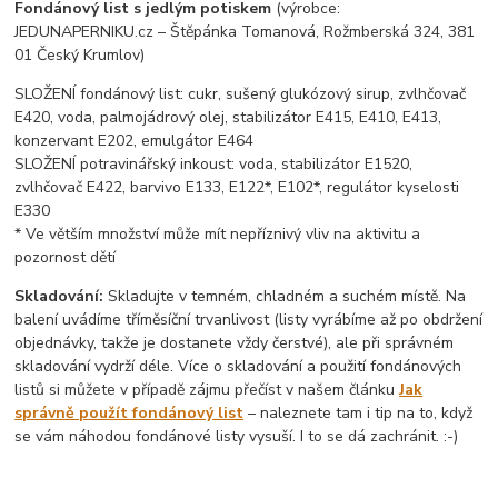
Fondánový list s jedlým potiskem
(výrobce:
JEDUNAPERNIKU.cz – Štěpánka Tomanová, Rožmberská 324, 381
01 Český Krumlov)
SLOŽENÍ fondánový list: cukr, sušený glukózový sirup, zvlhčovač
E420, voda, palmojádrový olej, stabilizátor E415, E410, E413,
konzervant E202, emulgátor E464
SLOŽENÍ potravinářský inkoust: voda, stabilizátor E1520,
zvlhčovač E422, barvivo E133, E122*, E102*, regulátor kyselosti
E330
* Ve větším množství může mít nepříznivý vliv na aktivitu a
pozornost dětí
Skladování:
Skladujte v temném, chladném a suchém místě. Na
balení uvádíme tříměsíční trvanlivost (listy vyrábíme až po obdržení
objednávky, takže je dostanete vždy čerstvé), ale při správném
skladování vydrží déle. Více o skladování a použití fondánových
listů si můžete v případě zájmu přečíst v našem článku
Jak
správně použít fondánový list
– naleznete tam i tip na to, když
se vám náhodou fondánové listy vysuší. I to se dá zachránit. :-)