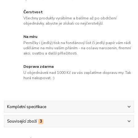
Čerstvost
Všechny produkty vyrábíme a balíme až po obdržení
objednávky, abyste je získali co nejčerstvější.
Na míru
Perníčky i (jedlý) tisk na fondánový list či jedlý papír vám rádi
uděláme na míru vašim přáním - na oslavu narozenin, firemní
akci, svatbu a další příležitosti.
Doprava zdarma
U objednávek nad 1000 Kč za vás zaplatíme dopravu my. Tak
hurá nakupovat. :)
Kompletní specifikace
Související zboží
3