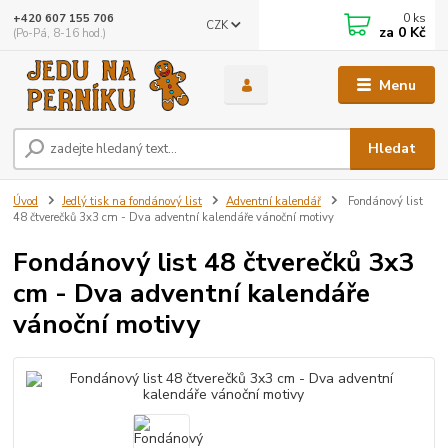
0
ks
+420 607 155 706
CZK
za
0 Kč
(Po-Pá, 8-16 hod.)
Menu
Hledat
Úvod
Jedlý tisk na fondánový list
Adventní kalendář
Fondánový list
48 čtverečků 3x3 cm - Dva adventní kalendáře vánoční motivy
Fondánový list 48 čtverečků 3x3
cm - Dva adventní kalendáře
vánoční motivy