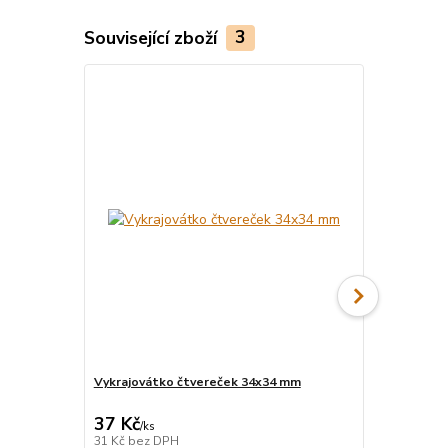
Související zboží
3
Vykrajovátko čtvereček 34x34 mm
Maxi vykraj
37 Kč
185 Kč
/
ks
/
ks
31 Kč
bez DPH
153 Kč
bez 