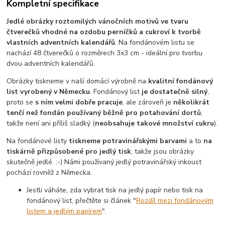
Kompletní specifikace
Jedlé obrázky roztomilých vánočních motivů ve tvaru
čtverečků vhodné na ozdobu perníčků a cukroví k tvorbě
vlastních adventních kalendářů
. Na fondánovém listu se
nachází 48 čtverečků o rozměrech 3x3 cm - ideální pro tvorbu
dvou adventních kalendářů.
Obrázky tiskneme v naší domácí výrobně na
kvalitní fondánový
list vyrobený v Německu
. Fondánový list
je dostatečně silný
,
proto se
s ním velmi dobře pracuje
, ale zároveň je
několikrát
tenčí než fondán používaný běžně pro potahování dortů
,
takže není ani příliš sladký (
neobsahuje takové množství cukru
).
Na fondánové listy
tiskneme potravinářskými barvami
a to
na
tiskárně přizpůsobené pro jedlý tisk
, takže jsou obrázky
skutečně jedlé. :-) Námi používaný jedlý potravinářský inkoust
pochází rovněž z Německa.
Jestli váháte, zda vybrat tisk na jedlý papír nebo tisk na
fondánový list, přečtěte si článek "
Rozdíl mezi fondánovým
listem a jedlým papírem
".