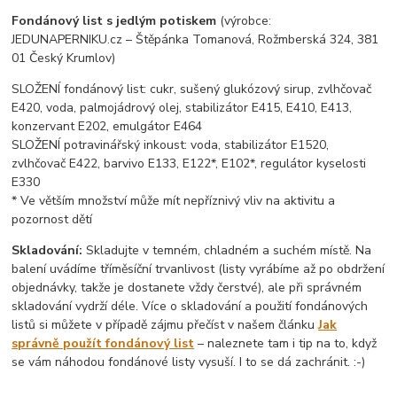
Fondánový list s jedlým potiskem
(výrobce:
JEDUNAPERNIKU.cz – Štěpánka Tomanová, Rožmberská 324, 381
01 Český Krumlov)
SLOŽENÍ fondánový list: cukr, sušený glukózový sirup, zvlhčovač
E420, voda, palmojádrový olej, stabilizátor E415, E410, E413,
konzervant E202, emulgátor E464
SLOŽENÍ potravinářský inkoust: voda, stabilizátor E1520,
zvlhčovač E422, barvivo E133, E122*, E102*, regulátor kyselosti
E330
* Ve větším množství může mít nepříznivý vliv na aktivitu a
pozornost dětí
Skladování:
Skladujte v temném, chladném a suchém místě. Na
balení uvádíme tříměsíční trvanlivost (listy vyrábíme až po obdržení
objednávky, takže je dostanete vždy čerstvé), ale při správném
skladování vydrží déle. Více o skladování a použití fondánových
listů si můžete v případě zájmu přečíst v našem článku
Jak
správně použít fondánový list
– naleznete tam i tip na to, když
se vám náhodou fondánové listy vysuší. I to se dá zachránit. :-)