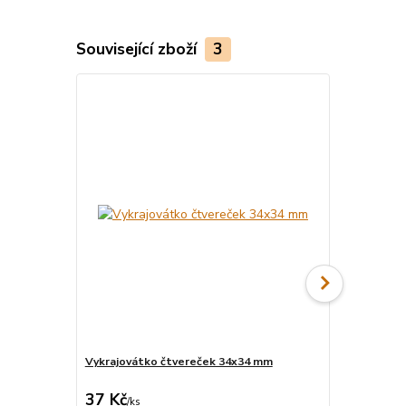
Související zboží
3
Vykrajovátko čtvereček 34x34 mm
Maxi vykraj
37 Kč
185 Kč
/
ks
/
ks