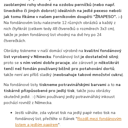
zaoblenými rohy vhodné na ozdobu perníčků (nebo např.
lineckého či jiných dobrot) ideálních na jedlé pexeso neboli
jak tomu říkáme v našem perníkovém doupěti "ŽRAPESO". :-)
Na fondánovém listu naleznete 12 různých obrázků a každý z
nich čtyřikrát (celkem tedy 48 čtverečků o rozměrech 3x3 cm),
takže je jeden fondánový list vhodný na dvě hry po 24
čtverečkách.
Obrázky tiskneme v naší domácí výrobně na
kvalitní fondánový
list vyrobený v Německu
. Fondánový list
je dostatečně silný
,
proto se
s ním velmi dobře pracuje
, ale zároveň je
několikrát
tenčí než fondán používaný běžně pro potahování dortů
,
takže není ani příliš sladký (
neobsahuje takové množství cukru
).
Na fondánové listy
tiskneme potravinářskými barvami
a to
na
tiskárně přizpůsobené pro jedlý tisk
, takže jsou obrázky
skutečně jedlé. :-) Námi používaný jedlý potravinářský inkoust
pochází rovněž z Německa.
Jestli váháte, zda vybrat tisk na jedlý papír nebo tisk na
fondánový list, přečtěte si článek "
Rozdíl mezi fondánovým
listem a jedlým papírem
".