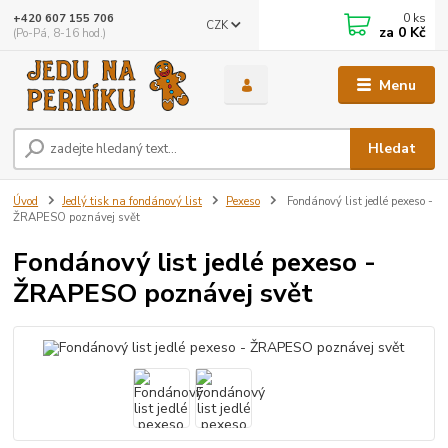
0
ks
+420 607 155 706
CZK
za
0 Kč
(Po-Pá, 8-16 hod.)
Menu
Hledat
Úvod
Jedlý tisk na fondánový list
Pexeso
Fondánový list jedlé pexeso -
ŽRAPESO poznávej svět
Fondánový list jedlé pexeso -
ŽRAPESO poznávej svět