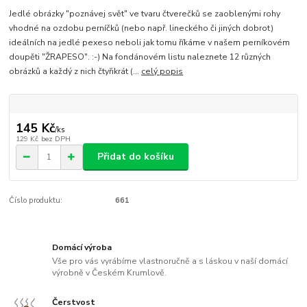
Jedlé obrázky "poznávej svět" ve tvaru čtverečků se zaoblenými rohy
vhodné na ozdobu perníčků (nebo např. lineckého či jiných dobrot)
ideálních na jedlé pexeso neboli jak tomu říkáme v našem perníkovém
doupěti "ŽRAPESO". :-) Na fondánovém listu naleznete 12 různých
obrázků a každý z nich čtyřikrát (...
celý popis
145 Kč
/
ks
129 Kč
bez DPH
Přidat do košíku
Číslo produktu:
661
Domácí výroba
Vše pro vás vyrábíme vlastnoručně a s láskou v naší domácí
výrobně v Českém Krumlově.
Čerstvost