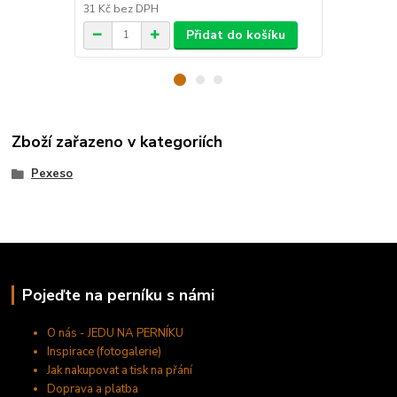
31 Kč
bez DPH
153 Kč
bez 
Přidat do košíku
Zboží zařazeno v kategoriích
Pexeso
Pojeďte na perníku s námi
O nás - JEDU NA PERNÍKU
Inspirace (fotogalerie)
Jak nakupovat a tisk na přání
Doprava a platba