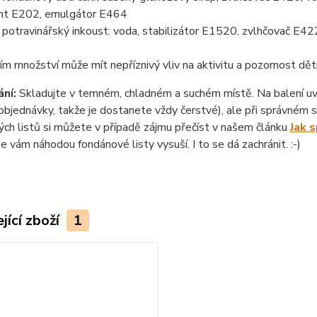
nt E202, emulgátor E464
otravinářský inkoust: voda, stabilizátor E1520, zvlhčovač E422
ím množství může mít nepříznivý vliv na aktivitu a pozornost dět
ní:
Skladujte v temném, chladném a suchém místě. Na balení uvád
objednávky, takže je dostanete vždy čerstvé), ale při správném sk
ch listů si můžete v případě zájmu přečíst v našem článku
Jak 
se vám náhodou fondánové listy vysuší. I to se dá zachránit. :-)
jící zboží
1