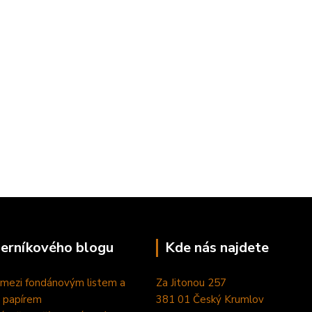
perníkového blogu
Kde nás najdete
 mezi fondánovým listem a
Za Jitonou 257
 papírem
381 01 Český Krumlov