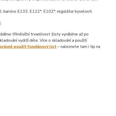
, barvivo E133, E122*, E102*, regulátor kyselosti
í
íme tříměsíční trvanlivost (listy vyrábíme až po
ladování vydrží déle. Více o skladování a použití
správně použít fondánový list
– naleznete tam i tip na