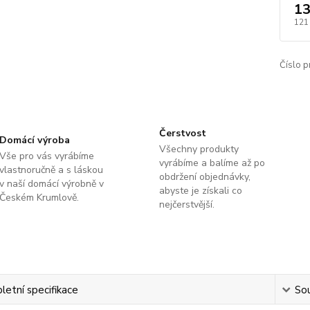
13
121
Číslo p
Čerstvost
Domácí výroba
Všechny produkty
Vše pro vás vyrábíme
vyrábíme a balíme až po
vlastnoručně a s láskou
obdržení objednávky,
v naší domácí výrobně v
abyste je získali co
Českém Krumlově.
nejčerstvější.
etní specifikace
Sou