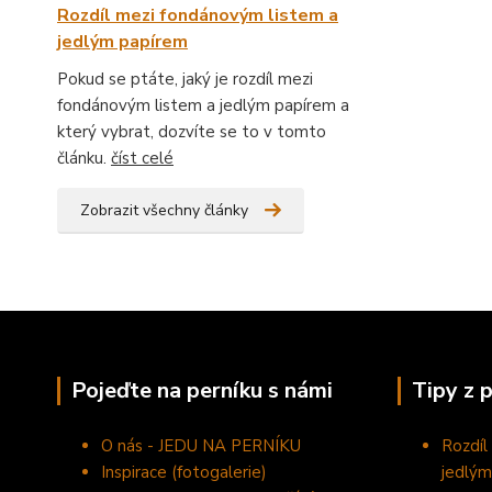
Rozdíl mezi fondánovým listem a
jedlým papírem
Pokud se ptáte, jaký je rozdíl mezi
fondánovým listem a jedlým papírem a
který vybrat, dozvíte se to v tomto
článku.
číst celé
Zobrazit všechny články
Pojeďte na perníku s námi
Tipy z 
O nás - JEDU NA PERNÍKU
Rozdíl
Inspirace (fotogalerie)
jedlým