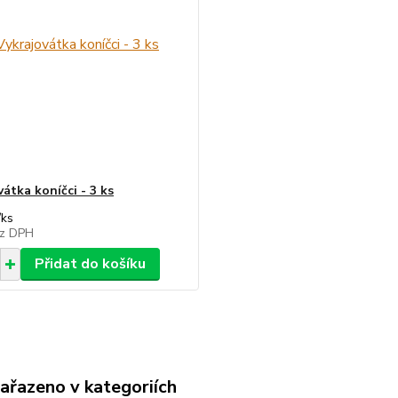
átka koníčci - 3 ks
/
ks
z DPH
Přidat do košíku
zařazeno v kategoriích