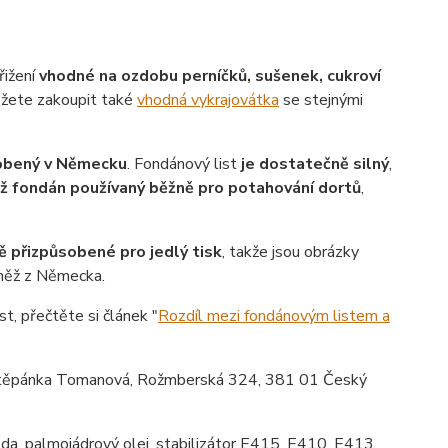
řižení
vhodné na ozdobu perníčků, sušenek, cukroví
ůžete zakoupit také
vhodná vykrajovátka
se stejnými
robený v Německu
. Fondánový list
je dostatečně silný
,
ež fondán používaný běžně pro potahování dortů
,
ě přizpůsobené pro jedlý tisk
, takže jsou obrázky
vněž z Německa.
st, přečtěte si článek "
Rozdíl mezi fondánovým listem a
ěpánka Tomanová, Rožmberská 324, 381 01 Český
da, palmojádrový olej, stabilizátor E415, E410, E413,