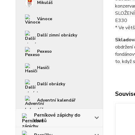
Mikuláš
konzerva
SLOŽENÍ p
Vánoce
E330
* Ve větš
Další zimní obrázky
Skladová
obdržení 
Pexeso
fondánový
to, když 
Hasiči
Další obrázky
Souvise
Adventní kalendář
Perníkové zápichy do
dortů