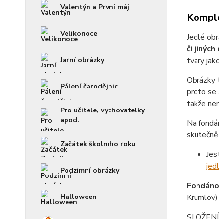
Valentýn a První máj
Komple
Velikonoce
Jedlé obr
či jiných
Jarní obrázky
tvary jak
Obrázky 
Pálení čarodějnic
proto se
takže není
Pro učitele, vychovatelky
apod.
Na fondá
skutečně 
Začátek školního roku
Jes
jed
Podzimní obrázky
Fondánov
Halloween
Krumlov)
SLOŽENÍ f