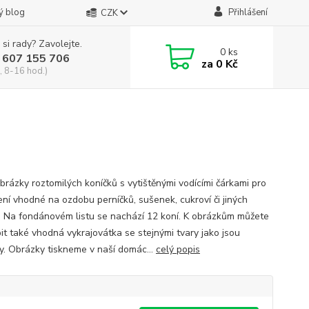
ý blog
Přihlášení
CZK
 si rady? Zavolejte.
0
ks
 607 155 706
za
0 Kč
, 8-16 hod.)
obrázky roztomilých koníčků s vytištěnými vodícími čárkami pro
žení vhodné na ozdobu perníčků, sušenek, cukroví či jiných
. Na fondánovém listu se nachází 12 koní. K obrázkům můžete
it také vhodná vykrajovátka se stejnými tvary jako jsou
y. Obrázky tiskneme v naší domác...
celý popis