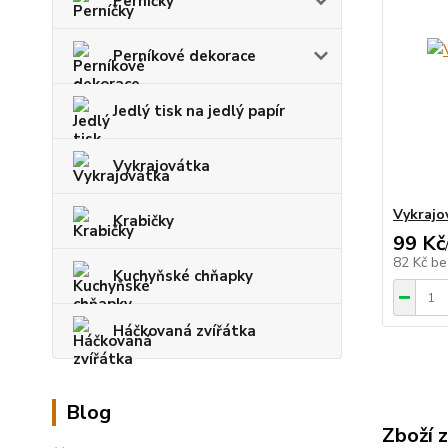
Perníčky
Perníkové dekorace
Jedlý tisk na jedlý papír
Vykrajovátka
Vykrajov
Krabičky
99 Kč
82 Kč
be
Kuchyňské chňapky
Háčkovaná zvířátka
Blog
Zboží 