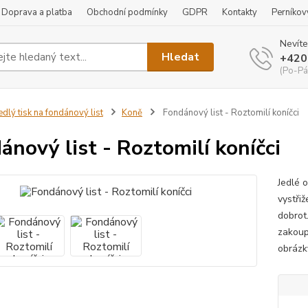
Doprava a platba
Obchodní podmínky
GDPR
Kontakty
Perníkov
Nevíte
Hledat
+420
(Po-Pá
edlý tisk na fondánový list
Koně
Fondánový list - Roztomilí koníčci
ánový list - Roztomilí koníčci
Jedlé 
vystři
dobrot
zakoup
obrázk