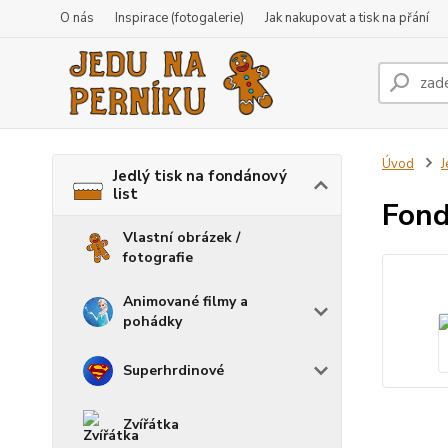
O nás
Inspirace (fotogalerie)
Jak nakupovat a tisk na přání
Úvod
J
Jedlý tisk na fondánový
list
Fond
Vlastní obrázek /
fotografie
Animované filmy a
pohádky
Superhrdinové
Zvířátka