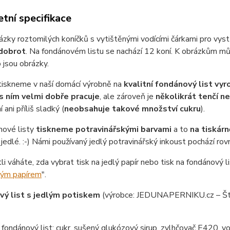
tní specifikace
ázky roztomilých koníčků s vytištěnými vodícími čárkami pro vyst
 dobrot
. Na fondánovém listu se nachází 12 koní. K obrázkům m
o jsou obrázky.
tiskneme v naší domácí výrobně na
kvalitní fondánový list vy
s ním velmi dobře pracuje
, ale zároveň je
několikrát tenčí n
 ani příliš sladký (
neobsahuje takové množství cukru
).
nové listy
tiskneme potravinářskými barvami
a to
na tiskárn
jedlé. :-) Námi používaný jedlý potravinářský inkoust pochází ro
tli váháte, zda vybrat tisk na jedlý papír nebo tisk na fondánový li
lým papírem
".
ý list s jedlým potiskem
(výrobce: JEDUNAPERNIKU.cz – Št
ondánový list: cukr, sušený glukózový sirup, zvlhčovač E420, vo