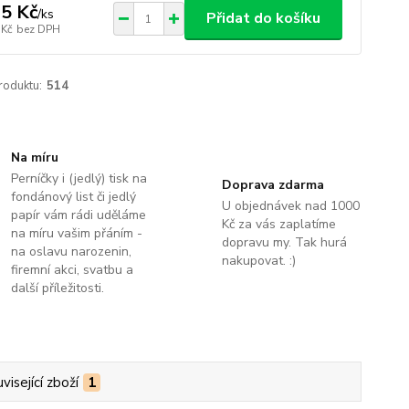
5 Kč
/
ks
Přidat do košíku
 Kč
bez DPH
roduktu:
514
Na míru
Perníčky i (jedlý) tisk na
Doprava zdarma
fondánový list či jedlý
U objednávek nad 1000
papír vám rádi uděláme
Kč za vás zaplatíme
na míru vašim přáním -
dopravu my. Tak hurá
na oslavu narozenin,
nakupovat. :)
firemní akci, svatbu a
další příležitosti.
visející zboží
1