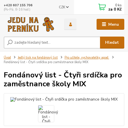
0
ks
+420 607 155 706
CZK
za
0 Kč
(Po-Pá, 8-16 hod.)
Menu
Hledat
Úvod
Jedlý tisk na fondánový list
Pro učitele, vychovatelky apod.
Fondánový list - Čtyři srdíčka pro zaměstnance školy MIX
Fondánový list - Čtyři srdíčka pro
zaměstnance školy MIX