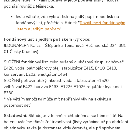
skutečně jedlé. :-) Námi používaný jedlý potravinářský inkoust
pochází rovněž z Německa.
Jestli váháte, zda vybrat tisk na jedlý papír nebo tisk na
fondánový list, přečtěte si článek "
Rozdíl mezi fondánovým
listem a jedlým papírem
".
Fondánový list s jedlým potiskem
(výrobce:
JEDUNAPERNIKU.cz – Štěpánka Tomanová, Rožmberská 324, 381
01 Český Krumlov)
SLOŽENÍ fondánový list: cukr, sušený glukózový sirup, zvlhčovač
E420, voda, palmojádrový olej, stabilizátor E415, E410, E413,
konzervant E202, emulgátor E464
SLOŽENÍ potravinářský inkoust: voda, stabilizátor E1520,
zvlhčovač E422, barvivo E133, E122*, E102*, regulátor kyselosti
E330
* Ve větším množství může mít nepříznivý vliv na aktivitu a
pozornost dětí
Skladování:
Skladujte v temném, chladném a suchém místě. Na
balení uvádíme tříměsíční trvanlivost (listy vyrábíme až po obdržení
objednávky, takže je dostanete vždy čerstvé), ale při správném