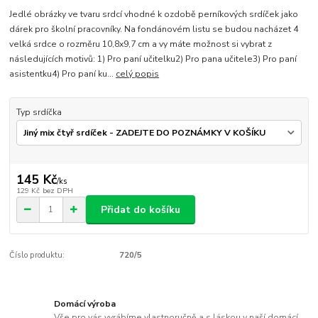
Jedlé obrázky ve tvaru srdcí vhodné k ozdobě perníkových srdíček jako
dárek pro školní pracovníky. Na fondánovém listu se budou nacházet 4
velká srdce o rozměru 10,8x9,7 cm a vy máte možnost si vybrat z
následujících motivů: 1) Pro paní učitelku2) Pro pana učitele3) Pro paní
asistentku4) Pro paní ku...
celý popis
Typ srdíčka
145 Kč
/
ks
129 Kč
bez DPH
Přidat do košíku
Číslo produktu:
720/5
Domácí výroba
Vše pro vás vyrábíme vlastnoručně a s láskou v naší domácí