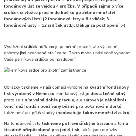
fondánový list se vejdou 4 srdíčka. V případě zájmu o více
srdíček si vložte prosím do košíku potřebné množství
fondánových listů (2 fondánové listy = 8 srdíček; 3
fondánové listy = 12 srdíček atd.). Děkuji za pochopení. :-)
Vystřižení srdíček nůžkami je poměrně pracné, ale výsledné
dobroty jimi ozdobené stojí za to. Takto mohou následně vypadat
Vaše perníková srdíčka po nazdobení:
Obrázky tiskneme v naší domácí výrobně na
kvalitní fondánový
list vyrobený v Německu
. Fondánový list
je dostatečně silný
,
proto se
s ním velmi dobře pracuje
, ale zároveň je
několikrát
tenčí než fondán používaný běžně pro potahování dortů
,
takže není ani příliš sladký (
neobsahuje takové množství cukru
).
Na fondánové listy
tiskneme potravinářskými barvami
a to
na
tiskárně přizpůsobené pro jedlý tisk
, takže jsou obrázky