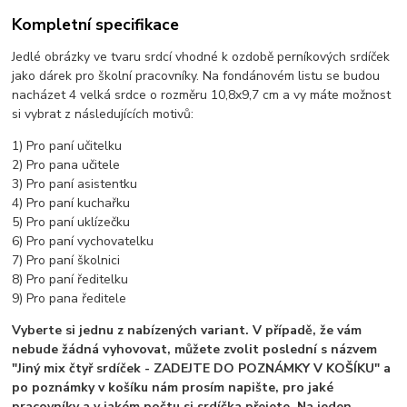
Kompletní specifikace
Jedlé obrázky ve tvaru srdcí vhodné k ozdobě perníkových srdíček
jako dárek pro školní pracovníky. Na fondánovém listu se budou
nacházet 4 velká srdce o rozměru 10,8x9,7 cm a vy máte možnost
si vybrat z následujících motivů:
1) Pro paní učitelku
2) Pro pana učitele
3) Pro paní asistentku
4) Pro paní kuchařku
5) Pro paní uklízečku
6) Pro paní vychovatelku
7) Pro paní školnici
8) Pro paní ředitelku
9) Pro pana ředitele
Vyberte si jednu z nabízených variant. V případě, že vám
nebude žádná vyhovovat, můžete zvolit poslední s názvem
"Jiný mix čtyř srdíček - ZADEJTE DO POZNÁMKY V KOŠÍKU" a
po poznámky v košíku nám prosím napište, pro jaké
pracovníky a v jakém počtu si srdíčka přejete. Na jeden