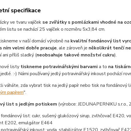
tní specifikace
ázky ve tvaru vajíček
se zvířátky s pomlázkami
vhodné na ozd
m listu se nachází 25 vajíček o rozměru 5x3,84 cm.
tiskneme v naší domácí výrobně na
kvalitní fondánový list vy
s ním velmi dobře pracuje
, ale zároveň je
několikrát tenčí n
 ani příliš sladký (
neobsahuje takové množství cukru
).
nové listy
tiskneme potravinářskými barvami
a to
na tiskárn
jedlé. :-) Námi používaný jedlý potravinářský inkoust pochází ro
tli váháte, zda vybrat tisk na jedlý papír nebo tisk na fondánový li
lým papírem
".
ý list s jedlým potiskem
(výrobce: JEDUNAPERNIKU s.r.o., 
ondánový list: cukr, sušený glukózový sirup, zvlhčovač E420, vo
nt E202, emulgátor E464
otravinářský inkoust: voda, stabilizátor E1520, zvlhčovač E422