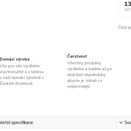
13
121
Číslo p
Čerstvost
Domácí výroba
Všechny produkty
Vše pro vás vyrábíme
vyrábíme a balíme až po
vlastnoručně a s láskou
obdržení objednávky,
v naší domácí výrobně v
abyste je získali co
Českém Krumlově.
nejčerstvější.
etní specifikace
Sou