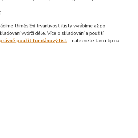
í
íme tříměsíční trvanlivost (listy vyrábíme až po
ladování vydrží déle. Více o skladování a použití
správně použít fondánový list
– naleznete tam i tip na