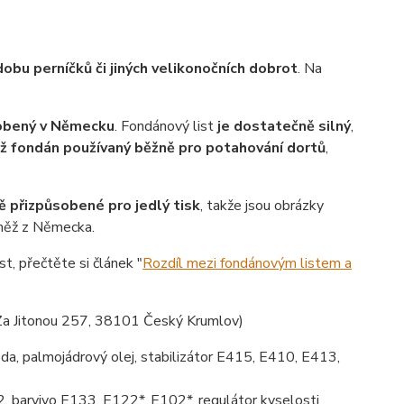
obu perníčků či jiných velikonočních dobrot
. Na
robený v Německu
. Fondánový list
je dostatečně silný
,
ež fondán používaný běžně pro potahování dortů
,
ě přizpůsobené pro jedlý tisk
, takže jsou obrázky
vněž z Německa.
st, přečtěte si článek "
Rozdíl mezi fondánovým listem a
Za Jitonou 257, 38101 Český Krumlov)
da, palmojádrový olej, stabilizátor E415, E410, E413,
, barvivo E133, E122*, E102*, regulátor kyselosti