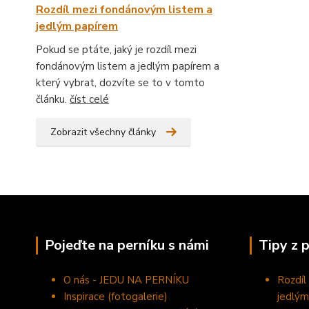
Rozdíl mezi fondánovým listem a
jedlým papírem
Pokud se ptáte, jaký je rozdíl mezi
fondánovým listem a jedlým papírem a
který vybrat, dozvíte se to v tomto
článku.
číst celé
Zobrazit všechny články
Pojeďte na perníku s námi
Tipy z 
O nás - JEDU NA PERNÍKU
Rozdíl
Inspirace (fotogalerie)
jedlým