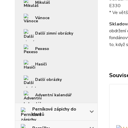
Mikuláš
E330
* Ve větš
Vánoce
Skladová
obdržení 
Další zimní obrázky
fondánový
to, když 
Pexeso
Hasiči
Souvise
Další obrázky
Adventní kalendář
Perníkové zápichy do
dortů