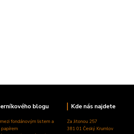
perníkového blogu
Kde nás najdete
 mezi fondánovým listem a
Za Jitonou 257
 papírem
381 01 Český Krumlov