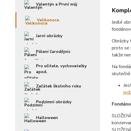
Valentýn a První máj
Komple
Velikonoce
Jedlé obr
fondánové
Jarní obrázky
Obrázky 
proto se
Pálení čarodějnic
takže není
Pro učitele, vychovatelky
Na fondá
apod.
skutečně 
Jes
Začátek školního roku
jed
Podzimní obrázky
Fondánov
SLOŽENÍ f
Halloween
konzerva
SLOŽENÍ p