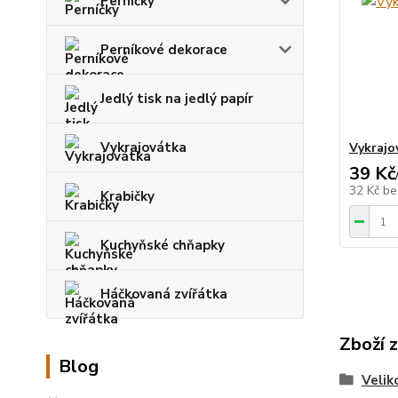
Perníčky
Perníkové dekorace
Jedlý tisk na jedlý papír
Vykrajovátka
Vykrajo
39 Kč
32 Kč
be
Krabičky
Kuchyňské chňapky
Háčkovaná zvířátka
Zboží 
Blog
Velik