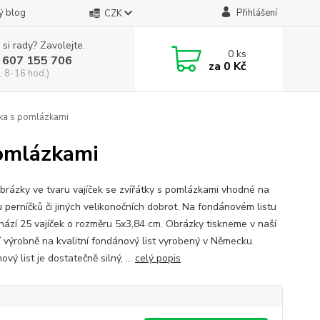
ý blog
Přihlášení
CZK
 si rady? Zavolejte.
0
ks
 607 155 706
za
0 Kč
, 8-16 hod.)
tka s pomlázkami
pomlázkami
obrázky ve tvaru vajíček se zvířátky s pomlázkami vhodné na
 perníčků či jiných velikonočních dobrot. Na fondánovém listu
hází 25 vajíček o rozměru 5x3,84 cm. Obrázky tiskneme v naší
 výrobně na kvalitní fondánový list vyrobený v Německu.
vý list je dostatečně silný, ...
celý popis