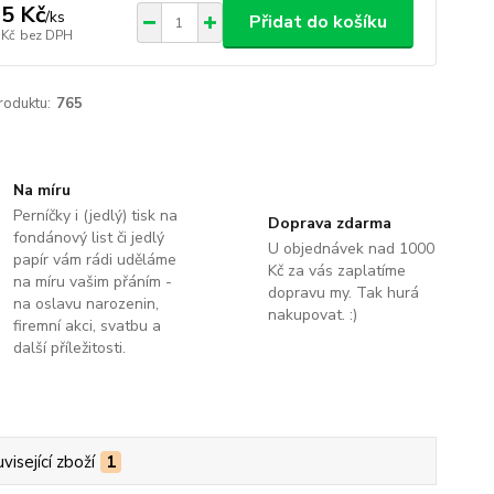
5 Kč
/
ks
Přidat do košíku
 Kč
bez DPH
roduktu:
765
Na míru
Perníčky i (jedlý) tisk na
Doprava zdarma
fondánový list či jedlý
U objednávek nad 1000
papír vám rádi uděláme
Kč za vás zaplatíme
na míru vašim přáním -
dopravu my. Tak hurá
na oslavu narozenin,
nakupovat. :)
firemní akci, svatbu a
další příležitosti.
visející zboží
1