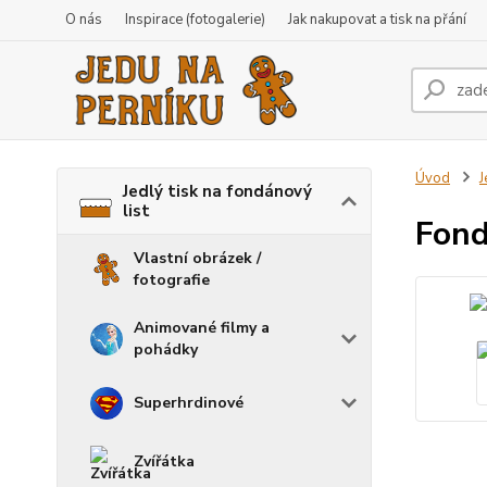
O nás
Inspirace (fotogalerie)
Jak nakupovat a tisk na přání
Úvod
J
Jedlý tisk na fondánový
list
Fond
Vlastní obrázek /
fotografie
Animované filmy a
pohádky
Superhrdinové
Zvířátka