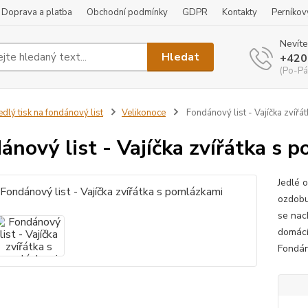
Doprava a platba
Obchodní podmínky
GDPR
Kontakty
Perníkov
Nevíte
Hledat
+420
(Po-Pá
edlý tisk na fondánový list
Velikonoce
Fondánový list - Vajíčka zvířá
ánový list - Vajíčka zvířátka s 
Jedlé 
ozdobu
se nac
domácí
Fondáno