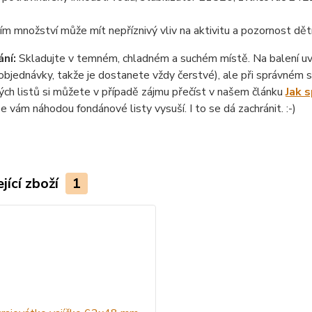
ím množství může mít nepříznivý vliv na aktivitu a pozornost dět
ní:
Skladujte v temném, chladném a suchém místě. Na balení uvád
objednávky, takže je dostanete vždy čerstvé), ale při správném sk
ch listů si můžete v případě zájmu přečíst v našem článku
Jak 
se vám náhodou fondánové listy vysuší. I to se dá zachránit. :-)
jící zboží
1