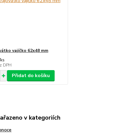
vátko vajíčko 62x48 mm
/
ks
z DPH
Přidat do košíku
zařazeno v kategoriích
onoce