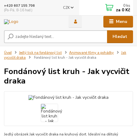
0
ks
+420 607 155 706
CZK
za
0 Kč
(Po-Pá, 8-16 hod.)
Menu
Hledat
Úvod
Jedlý tisk na fondánový list
Animované filmy a pohádky
Jak
vycvičit draka
Fondánový list kruh - Jak vycvičit draka
Fondánový list kruh - Jak vycvičit
draka
Jedlý obrázek Jak vycvičit draka na kruhový dort. Ideální na dětský