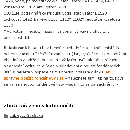
E420, voda, palmojádrový olej, stabilizátor E415, E410, E413,
konzervant E202, emulgátor E464
SLOŽENÍ potravinářský inkoust: voda, stabilizátor E1520,
zvlhčovač E422, barvivo E133, E122*, E102*, regulátor kyselosti
E330
* Ve větším množství může mít nepříznivý vliv na aktivitu a
pozornost dětí
Skladování:
Skladujte v temném, chladném a suchém místě. Na
balení uvádíme tříměsíční trvanlivost (listy vyrábíme až po obdržení
objednávky, takže je dostanete vždy čerstvé), ale při správném
skladování vydrží déle. Více o skladování a použití fondánových
listů si můžete v případě zájmu přečíst v našem článku
Jak
správně použít fondánový list
– naleznete tam i tip na to, když
se vám náhodou fondánové listy vysuší. I to se dá zachránit. :-)
Zboží zařazeno v kategoriích
Jak vycvičit draka