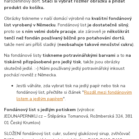
narozeninový dort.
Stačí si vybrat rozměr obrázku a přidat
produkt do košíku.
Obrázky tiskneme v naší domácí výrobně na
kvalitní fondánový
list vyrobený v Německu
. Fondánový list
je dostatečně silný
,
proto se
s ním velmi dobře pracuje
, ale zároveň je
několikrát
tenčí než fondán používaný běžně pro potahování dortů
,
takže není ani příliš sladký (
neobsahuje takové množství cukru
).
Na fondánové listy
tiskneme potravinářskými barvami
a to
na
tiskárně přizpůsobené pro jedlý tisk
, takže jsou obrázky
skutečně jedlé. :-) Námi používaný jedlý potravinářský inkoust
pochází rovněž z Německa.
Jestli váháte, zda vybrat tisk na jedlý papír nebo tisk na
fondánový list, přečtěte si článek "
Rozdíl mezi fondánovým
listem a jedlým papírem
".
Fondánový list s jedlým potiskem
(výrobce:
JEDUNAPERNIKU.cz – Štěpánka Tomanová, Rožmberská 324, 381
01 Český Krumlov)
SLOŽENÍ fondánový list: cukr, sušený glukózový sirup, zvlhčovač