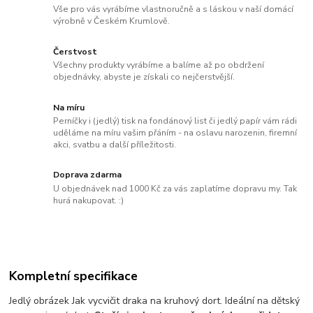
Vše pro vás vyrábíme vlastnoručně a s láskou v naší domácí
výrobně v Českém Krumlově.
Čerstvost
Všechny produkty vyrábíme a balíme až po obdržení
objednávky, abyste je získali co nejčerstvější.
Na míru
Perníčky i (jedlý) tisk na fondánový list či jedlý papír vám rádi
uděláme na míru vašim přáním - na oslavu narozenin, firemní
akci, svatbu a další příležitosti.
Doprava zdarma
U objednávek nad 1000 Kč za vás zaplatíme dopravu my. Tak
hurá nakupovat. :)
Kompletní specifikace
Jedlý obrázek Jak vycvičit draka na kruhový dort. Ideální na dětský