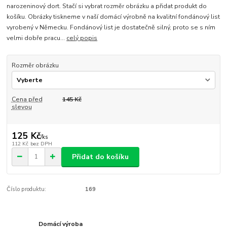
narozeninový dort. Stačí si vybrat rozměr obrázku a přidat produkt do
košíku. Obrázky tiskneme v naší domácí výrobně na kvalitní fondánový list
vyrobený v Německu. Fondánový list je dostatečně silný, proto se s ním
velmi dobře pracu...
celý popis
Rozměr obrázku
Cena před
145 Kč
slevou
125 Kč
/
ks
112 Kč
bez DPH
Přidat do košíku
Číslo produktu:
169
Domácí výroba