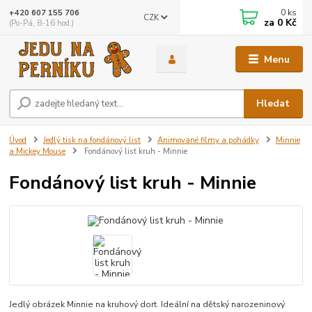
0
ks
+420 607 155 706
CZK
za
0 Kč
(Po-Pá, 8-16 hod.)
Menu
Hledat
Úvod
Jedlý tisk na fondánový list
Animované filmy a pohádky
Minnie
a Mickey Mouse
Fondánový list kruh - Minnie
Fondánový list kruh - Minnie
Jedlý obrázek Minnie na kruhový dort. Ideální na dětský narozeninový