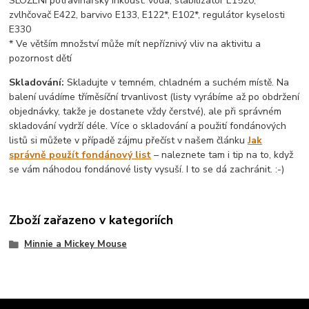
SLOŽENÍ potravinářský inkoust: voda, stabilizátor E1520,
zvlhčovač E422, barvivo E133, E122*, E102*, regulátor kyselosti
E330
* Ve větším množství může mít nepříznivý vliv na aktivitu a
pozornost dětí
Skladování:
Skladujte v temném, chladném a suchém místě. Na
balení uvádíme tříměsíční trvanlivost (listy vyrábíme až po obdržení
objednávky, takže je dostanete vždy čerstvé), ale při správném
skladování vydrží déle. Více o skladování a použití fondánových
listů si můžete v případě zájmu přečíst v našem článku
Jak
správně použít fondánový list
– naleznete tam i tip na to, když
se vám náhodou fondánové listy vysuší. I to se dá zachránit. :-)
Zboží zařazeno v kategoriích
Minnie a Mickey Mouse