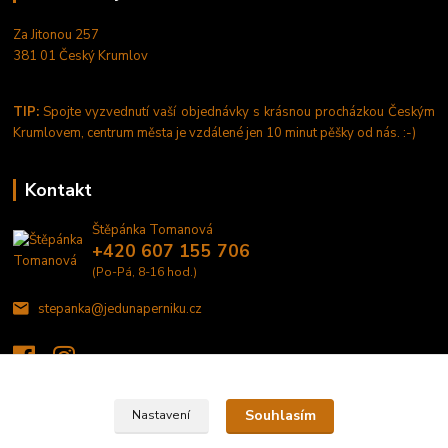
Za Jitonou 257
381 01 Český Krumlov
TIP:
Spojte vyzvednutí vaší objednávky s krásnou procházkou Českým
Krumlovem, centrum města je vzdálené jen 10 minut pěšky od nás. :-)
Kontakt
Štěpánka Tomanová
+420 607 155 706
(Po-Pá, 8-16 hod.)
stepanka@jedunaperniku.cz
Souhlasím
Nastavení