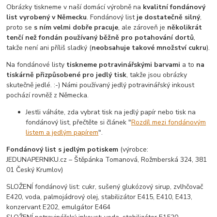
Obrázky tiskneme v naší domácí výrobně na
kvalitní fondánový
list vyrobený v Německu
. Fondánový list
je dostatečně silný
,
proto se
s ním velmi dobře pracuje
, ale zároveň je
několikrát
tenčí než fondán používaný běžně pro potahování dortů
,
takže není ani příliš sladký (
neobsahuje takové množství cukru
).
Na fondánové listy
tiskneme potravinářskými barvami
a to
na
tiskárně přizpůsobené pro jedlý tisk
, takže jsou obrázky
skutečně jedlé. :-) Námi používaný jedlý potravinářský inkoust
pochází rovněž z Německa.
Jestli váháte, zda vybrat tisk na jedlý papír nebo tisk na
fondánový list, přečtěte si článek "
Rozdíl mezi fondánovým
listem a jedlým papírem
".
Fondánový list s jedlým potiskem
(výrobce:
JEDUNAPERNIKU.cz – Štěpánka Tomanová, Rožmberská 324, 381
01 Český Krumlov)
SLOŽENÍ fondánový list: cukr, sušený glukózový sirup, zvlhčovač
E420, voda, palmojádrový olej, stabilizátor E415, E410, E413,
konzervant E202, emulgátor E464